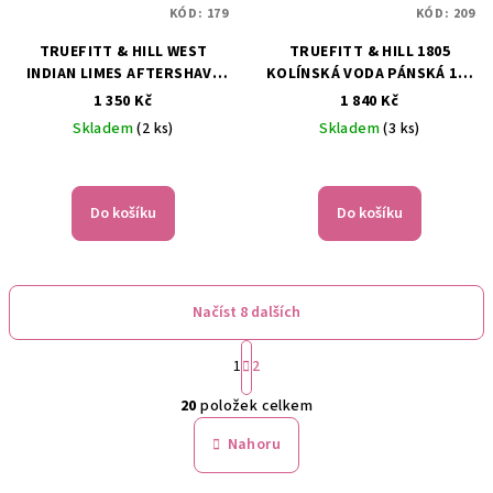
KÓD:
179
KÓD:
209
TRUEFITT & HILL WEST
TRUEFITT & HILL 1805
INDIAN LIMES AFTERSHAVE
KOLÍNSKÁ VODA PÁNSKÁ 100
BALM, 100 ML
ML
1 350 Kč
1 840 Kč
Skladem
(2 ks)
Skladem
(3 ks)
Do košíku
Do košíku
Načíst 8 dalších
S
1
2
t
O
r
20
položek celkem
á
v
n
l
Nahoru
k
á
o
d