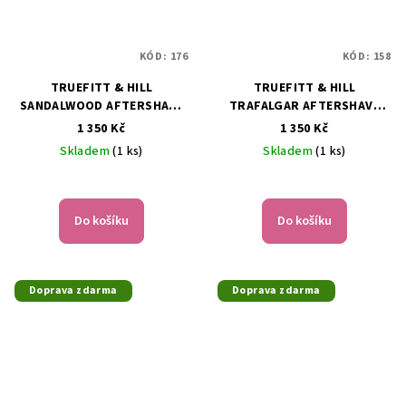
KÓD:
176
KÓD:
158
TRUEFITT & HILL
TRUEFITT & HILL
SANDALWOOD AFTERSHAVE
TRAFALGAR AFTERSHAVE
BALM, 100 ML
BALM, 100 ML
1 350 Kč
1 350 Kč
Skladem
(1 ks)
Skladem
(1 ks)
Do košíku
Do košíku
Doprava zdarma
Doprava zdarma