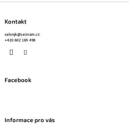
v
Z
a
á
n
c
á
í
í
p
Kontakt
p
a
r
salonjk
@
seznam.cz
t
v
+420 602 165 498
í
k
y
v
ý
p
i
Facebook
s
u
Informace pro vás