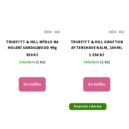
KÓD:
143
KÓD:
152
TRUEFITT & HILL MÝDLO NA
TRUEFITT & HILL GRAFTON
HOLENÍ SANDALWOOD 99g
AFTERSHAVE BALM, 100 ML
930 Kč
1 350 Kč
Skladem
(1 ks)
Skladem
(1 ks)
Do košíku
Do košíku
Doprava zdarma