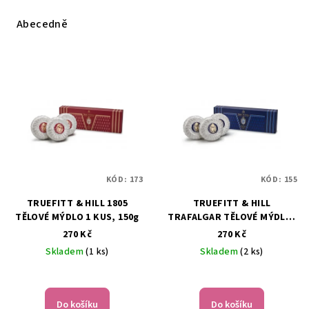
z
e
Abecedně
n
í
V
p
ý
r
p
o
i
d
s
u
p
k
KÓD:
173
KÓD:
155
r
t
TRUEFITT & HILL 1805
TRUEFITT & HILL
o
ů
TĚLOVÉ MÝDLO 1 KUS, 150g
TRAFALGAR TĚLOVÉ MÝDLO,
d
150g
270 Kč
270 Kč
u
Skladem
(1 ks)
Skladem
(2 ks)
k
t
ů
Do košíku
Do košíku