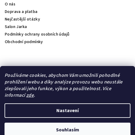
O nás
Doprava a platba
Nejčastější otázky
Salon Jarka
Podmínky ochrany osobních údajů
Obchodní podmínky
Přijímáme online platby
Používáme cookies, abychom Vám umožnili pohodlné
prohlížení webu a díky analýze provozu webu neustále
zlepšovali jeho funkce, výkon a použitelnost.
Více
informací
zde
.
Lambre
Natulique
Nastavení
Copyright 2026
jk- kosmetika
. Všechna práva vyhrazena.
Upravit nastavení cookies
Souhlasím