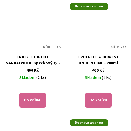
Doprava zdarma
KÓD:
1185
KÓD:
227
TRUEFITT & HILL
TRUEFITT & HILWEST
SANDALWOOD sprchový gel
ONDIEN LIMES 200ml
200ml
460 Kč
460 Kč
Skladem
(2 ks)
Skladem
(1 ks)
Do košíku
Do košíku
Doprava zdarma