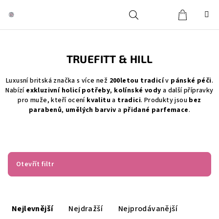
Přejít
na
obsah
Košík
Hledat
Přihlášení
TRUEFITT & HILL
Luxusní britská značka s více než
200letou tradicí
v
pánské péči
.
Nabízí
exkluzivní holicí potřeby
,
kolínské vody
a další přípravky
pro muže, kteří ocení
kvalitu
a
tradici
. Produkty jsou
bez
parabenů
,
umělých barviv
a
přidané parfemace
.
Otevřít filtr
Ř
a
Nejlevnější
Nejdražší
Nejprodávanější