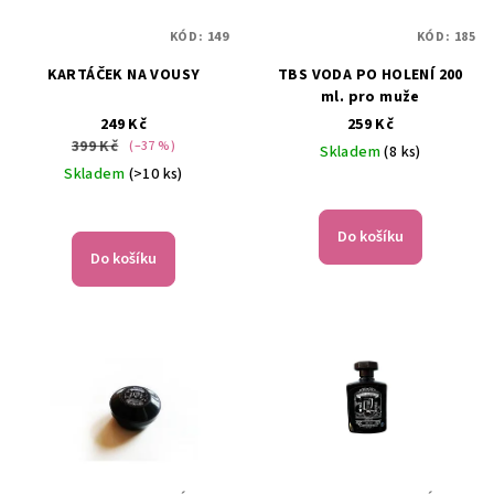
u
p
k
KÓD:
149
KÓD:
185
r
t
KARTÁČEK NA VOUSY
TBS VODA PO HOLENÍ 200
o
ů
ml. pro muže
d
249 Kč
259 Kč
u
399 Kč
(–37 %)
Skladem
(8 ks)
k
Skladem
(>10 ks)
Průměrné
t
hodnocení
ů
produktu
Do košíku
je
Do košíku
5,0
z
5
hvězdiček.