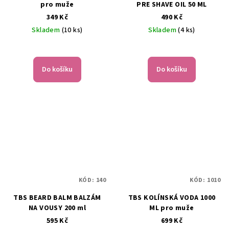
pro muže
PRE SHAVE OIL 50 ML
349 Kč
490 Kč
Skladem
(10 ks)
Skladem
(4 ks)
Do košíku
Do košíku
KÓD:
140
KÓD:
1010
TBS BEARD BALM BALZÁM
TBS KOLÍNSKÁ VODA 1000
NA VOUSY 200 ml
ML pro muže
595 Kč
699 Kč