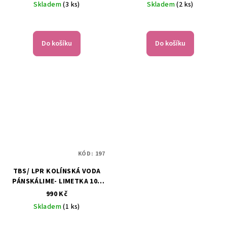
Skladem
(3 ks)
Skladem
(2 ks)
Do košíku
Do košíku
KÓD:
197
TBS/ LPR KOLÍNSKÁ VODA
PÁNSKÁLIME- LIMETKA 100
ML
990 Kč
Skladem
(1 ks)