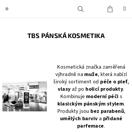
Přejít
na
obsah
Košík
Hledat
Přihlášení
TBS PÁNSKÁ KOSMETIKA
Kosmetická značka zaměřená
výhradně na
muže
, která nabízí
široký sortiment od
péče o pleť
,
vlasy
až po
holicí produkty
.
Kombinuje
moderní péči
s
klasickým pánským stylem
.
Produkty jsou
bez parabenů
,
umělých barviv
a
přidané
parfemace
.