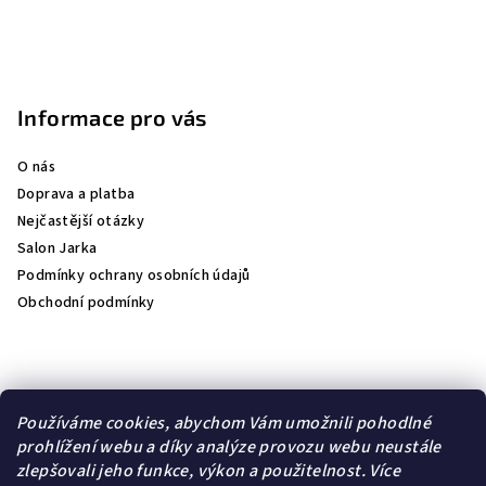
p
i
s
u
Informace pro vás
O nás
Doprava a platba
Nejčastější otázky
Salon Jarka
Podmínky ochrany osobních údajů
Obchodní podmínky
Přijímáme online platby
Používáme cookies, abychom Vám umožnili pohodlné
prohlížení webu a díky analýze provozu webu neustále
zlepšovali jeho funkce, výkon a použitelnost.
Více