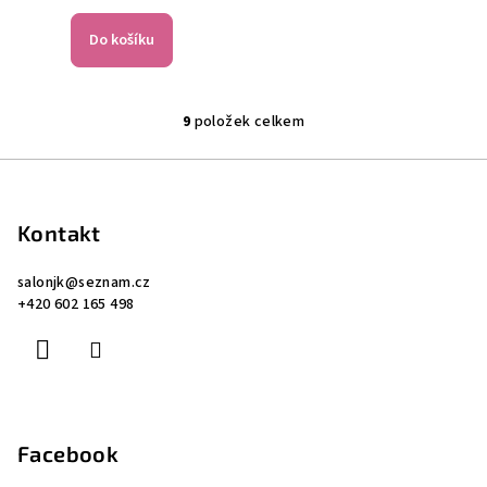
Do košíku
9
položek celkem
O
v
Z
l
á
á
p
d
Kontakt
a
a
c
salonjk
@
seznam.cz
t
+420 602 165 498
í
í
p
r
v
k
y
Facebook
v
ý