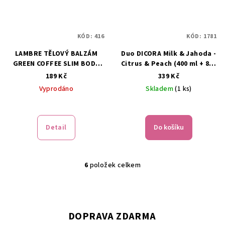
KÓD:
416
KÓD:
1781
LAMBRE TĚLOVÝ BALZÁM
Duo DICORA Milk & Jahoda -
GREEN COFFEE SLIM BODY
Citrus & Peach (400 ml + 825
EXPERT 150ML
ml)
189 Kč
339 Kč
Vyprodáno
Skladem
(1 ks)
Detail
Do košíku
6
položek celkem
O
v
l
á
DOPRAVA ZDARMA
d