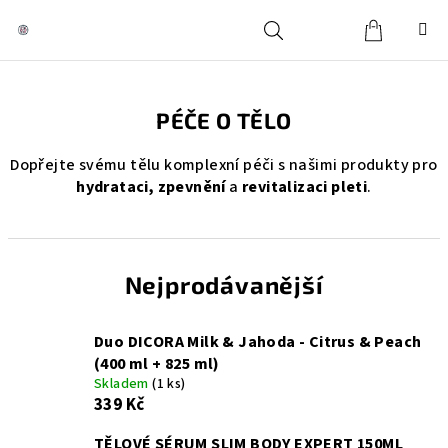
Přejít
na
obsah
Košík
Hledat
Přihlášení
PÉČE O TĚLO
Dopřejte svému tělu komplexní péči s našimi produkty pro
hydrataci, zpevnění
a
revitalizaci pleti
.
Nejprodávanější
Duo DICORA Milk & Jahoda - Citrus & Peach
(400 ml + 825 ml)
Skladem
(1 ks)
339 Kč
TĚLOVÉ SÉRUM SLIM BODY EXPERT 150ML