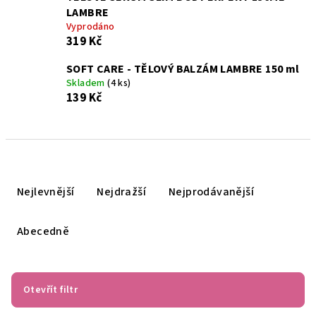
LAMBRE
Vyprodáno
319 Kč
SOFT CARE - TĚLOVÝ BALZÁM LAMBRE 150 ml
Skladem
(4 ks)
139 Kč
Ř
a
Nejlevnější
Nejdražší
Nejprodávanější
z
e
Abecedně
n
í
p
Otevřít filtr
r