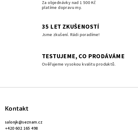
a
Za objednávky nad 1 500 Kč
platíme dopravu my.
c
í
p
35 LET ZKUŠENOSTÍ
r
Jsme zkušení. Rádi poradíme!
v
k
y
TESTUJEME, CO PRODÁVÁME
v
Ověřujeme vysokou kvalitu produktů.
ý
p
i
s
Z
u
á
p
Kontakt
a
salonjk
@
seznam.cz
t
+420 602 165 498
í