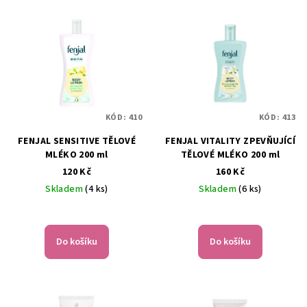
V
o
ý
d
p
u
i
k
s
t
p
ů
KÓD:
410
KÓD:
413
r
FENJAL SENSITIVE TĚLOVÉ
FENJAL VITALITY ZPEVŇUJÍCÍ
o
MLÉKO 200 ml
TĚLOVÉ MLÉKO 200 ml
d
120 Kč
160 Kč
u
Skladem
(4 ks)
Skladem
(6 ks)
k
t
ů
Do košíku
Do košíku