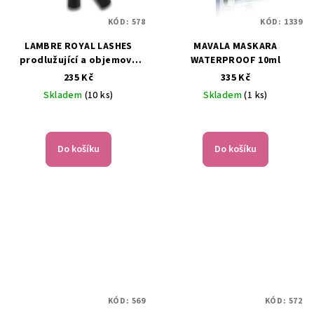
KÓD:
578
KÓD:
1339
LAMBRE ROYAL LASHES
MAVALA MASKARA
prodlužující a objemová
WATERPROOF 10ml
řasenka černá 9ml
235 Kč
335 Kč
Skladem
(10 ks)
Skladem
(1 ks)
Průměrné
hodnocení
produktu
Do košíku
Do košíku
je
5,0
z
5
hvězdiček.
KÓD:
569
KÓD:
572