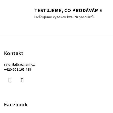
k
y
TESTUJEME, CO PRODÁVÁME
v
Ověřujeme vysokou kvalitu produktů.
ý
p
i
s
Z
u
á
p
Kontakt
a
salonjk
@
seznam.cz
t
+420 602 165 498
í
Facebook