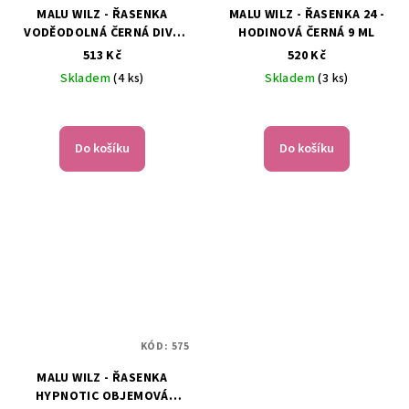
MALU WILZ - ŘASENKA
MALU WILZ - ŘASENKA 24 -
VODĚODOLNÁ ČERNÁ DIVA
HODINOVÁ ČERNÁ 9 ML
EYES 10ml.
513 Kč
520 Kč
Skladem
(4 ks)
Skladem
(3 ks)
Do košíku
Do košíku
KÓD:
575
MALU WILZ - ŘASENKA
HYPNOTIC OBJEMOVÁ