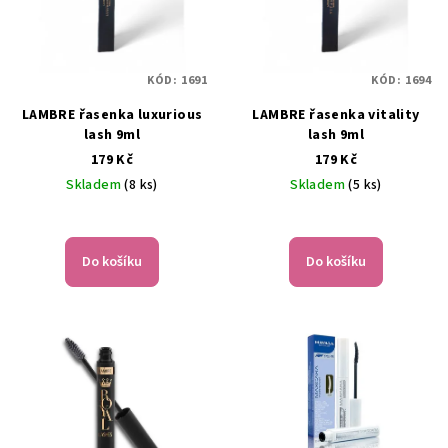
i
k
s
t
p
ů
KÓD:
1691
KÓD:
1694
r
LAMBRE řasenka luxurious
LAMBRE řasenka vitality
o
lash 9ml
lash 9ml
d
179 Kč
179 Kč
u
Skladem
(8 ks)
Skladem
(5 ks)
k
Průměrné
t
hodnocení
ů
produktu
Do košíku
Do košíku
je
5,0
z
5
hvězdiček.