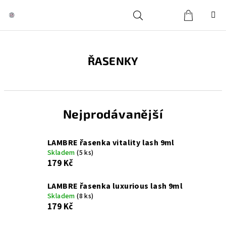
Přejít
na
obsah
Košík
Hledat
Přihlášení
ŘASENKY
Nejprodávanější
LAMBRE řasenka vitality lash 9ml
Skladem
(5 ks)
179 Kč
LAMBRE řasenka luxurious lash 9ml
Skladem
(8 ks)
179 Kč