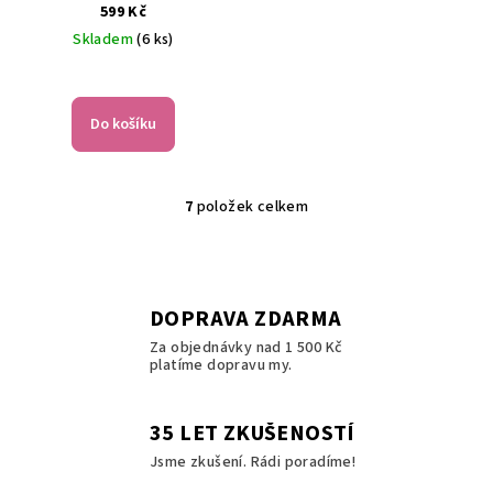
ČERNÁ 15 ml
599 Kč
Skladem
(6 ks)
Do košíku
7
položek celkem
O
v
l
á
DOPRAVA ZDARMA
d
a
Za objednávky nad 1 500 Kč
platíme dopravu my.
c
í
p
35 LET ZKUŠENOSTÍ
r
Jsme zkušení. Rádi poradíme!
v