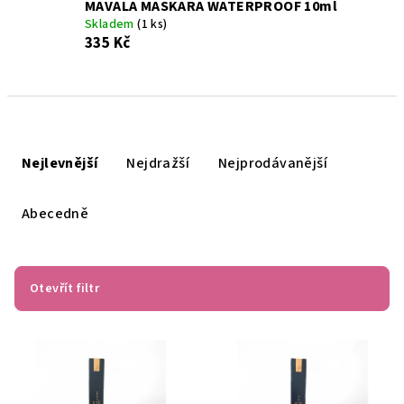
MAVALA MASKARA WATERPROOF 10ml
Skladem
(1 ks)
335 Kč
Ř
a
Nejlevnější
Nejdražší
Nejprodávanější
z
e
Abecedně
n
í
p
Otevřít filtr
r
V
o
ý
d
p
u