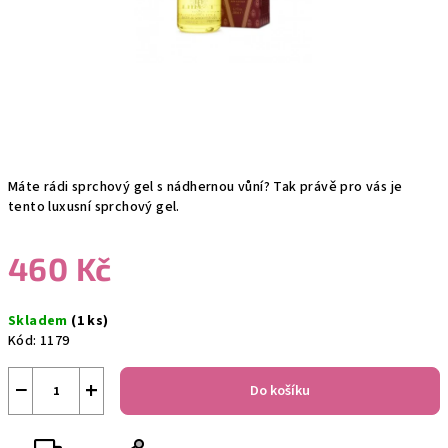
Máte rádi sprchový gel s nádhernou vůní? Tak právě pro vás je
tento luxusní sprchový gel.
460 Kč
Měrná
Skladem
(1 ks)
cena:
Kód:
1179
−
+
Do košíku