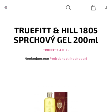
Přejít
na
obsah
Košík
Hledat
Přihlášení
TRUEFITT & HILL 1805
SPRCHOVÝ GEL 200ml
TRUEFITT & HILL
Průměrné
Neohodnoceno
Podrobnosti hodnocení
hodnocení
produktu
je
0,0
z
5
hvězdiček.