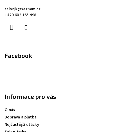
a
salonjk
@
seznam.cz
t
+420 602 165 498
í
Facebook
Informace pro vás
O nás
Doprava a platba
Nejčastější otázky
Salon Jarka