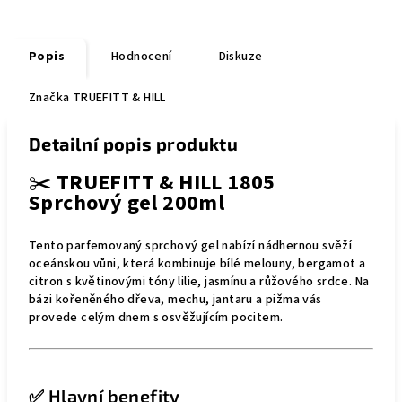
Popis
Hodnocení
Diskuze
Značka
TRUEFITT & HILL
Detailní popis produktu
✂️
TRUEFITT & HILL 1805
Sprchový gel 200ml
Tento parfemovaný sprchový gel nabízí nádhernou svěží
oceánskou vůni, která kombinuje bílé melouny, bergamot a
citron s květinovými tóny lilie, jasmínu a růžového srdce. Na
bázi kořeněného dřeva, mechu, jantaru a pižma vás
provede celým dnem s osvěžujícím pocitem.
✅ Hlavní benefity