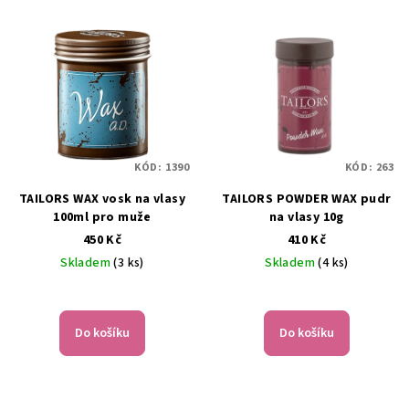
KÓD:
1390
KÓD:
263
TAILORS WAX vosk na vlasy
TAILORS POWDER WAX pudr
100ml pro muže
na vlasy 10g
450 Kč
410 Kč
Skladem
(3 ks)
Skladem
(4 ks)
Do košíku
Do košíku