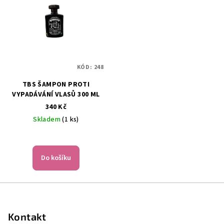
KÓD:
248
TBS ŠAMPON PROTI
VYPADÁVÁNÍ VLASŮ 300 ML
340 Kč
Skladem
(1 ks)
Do košíku
Z
á
p
Kontakt