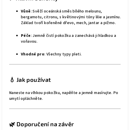
Vůně
: Svěží oceánská směs bílého melounu,
bergamotu, citronu, s květinovými tóny lilie a jasmínu.
Základ tvoří kořeněné dřevo, mech, jantar a pižmo.
Péče
: Jemně čistí pokožku a zanechává ji hladkou a
voňavou.
Vhodné pro
: Všechny typy pleti.
💧 Jak používat
Naneste na vlhkou pokožku, napěňte a jemně masírujte. Po
umytí opláchněte.
🌿 Doporučení na závěr