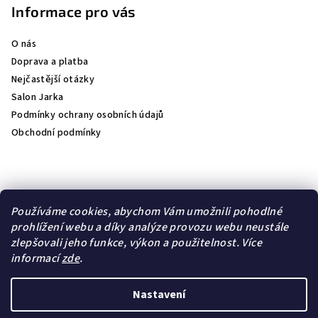
Informace pro vás
O nás
Doprava a platba
Nejčastější otázky
Salon Jarka
Podmínky ochrany osobních údajů
Obchodní podmínky
Přijímáme online platby
Používáme cookies, abychom Vám umožnili pohodlné
prohlížení webu a díky analýze provozu webu neustále
zlepšovali jeho funkce, výkon a použitelnost.
Více
informací
zde
.
Lambre
Natulique
Nastavení
Copyright 2026
jk- kosmetika
. Všechna práva vyhrazena.