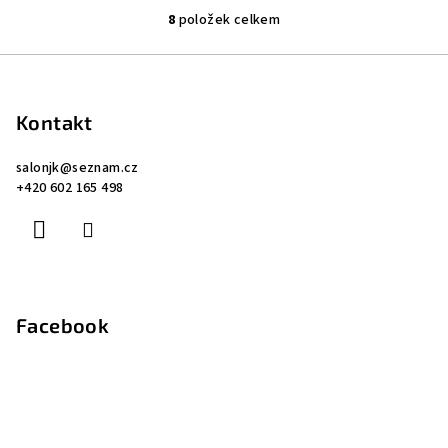
z
8
položek celkem
5
O
hvězdiček.
v
Z
l
á
á
p
d
Kontakt
a
a
c
salonjk
@
seznam.cz
t
+420 602 165 498
í
í
p
r
v
k
y
Facebook
v
ý
p
i
s
u