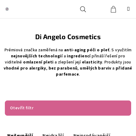
Přejít
na
obsah
Košík
Hledat
Přihlášení
Di Angelo Cosmetics
Prémiová značka zaměřená na
anti-aging péči o pleť
. S využitím
nejnovějších technologií
a
ingrediencí
přináší řešení pro
viditelné
omlazení pleti
a zlepšení její
elasticity
. Produkty jsou
vhodné pro alergiky
,
bez parabenů
,
umělých barviv
a
přidané
parfemace
.
Otevřít filtr
Ř
a
Nejlevnější
Nejdražší
Nejprodávanější