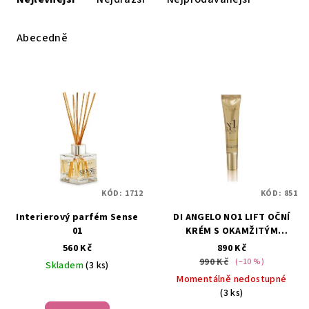
z
e
Abecedně
n
í
V
p
ý
r
p
o
i
d
s
u
p
k
KÓD:
1712
KÓD:
851
r
t
Interierový parfém Sense
DI ANGELO NO1 LIFT OČNÍ
o
ů
01
KRÉM S OKAMŽITÝM
d
EFEKTEM 15 ml
560 Kč
890 Kč
u
990 Kč
(–10 %)
Skladem
(3 ks)
k
Momentálně nedostupné
Průměrné
(3 ks)
t
hodnocení