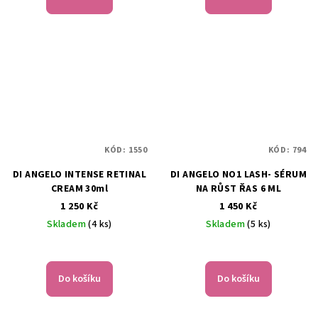
KÓD:
1550
KÓD:
794
DI ANGELO INTENSE RETINAL
DI ANGELO NO1 LASH- SÉRUM
CREAM 30ml
NA RŮST ŘAS 6 ML
1 250 Kč
1 450 Kč
Skladem
(4 ks)
Skladem
(5 ks)
Průměrné
hodnocení
produktu
Do košíku
Do košíku
je
5,0