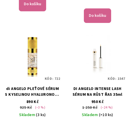
ů
produktu
Průměrné
Do košíku
je
hodnocení
5,0
produktu
Do košíku
z
je
5
5,0
hvězdiček.
z
5
hvězdiček.
KÓD:
722
KÓD:
1547
di ANGELO PLEŤOVÉ SÉRUM
DI ANGELO INTENSE LASH
S KYSELINOU HYALURONOVU
SÉRUM NA RŮST ŘAS 35ml
NO1 S 24KARÁTOVÝM
890 Kč
950 Kč
ZLATEM 30ML
925 Kč
1 250 Kč
(–3 %)
(–24 %)
Skladem
(3 ks)
Skladem
(>10 ks)