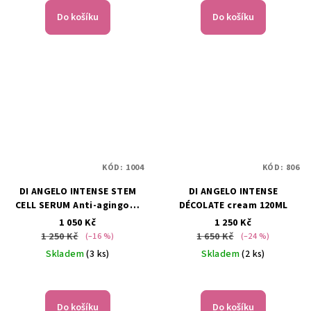
Do košíku
Do košíku
KÓD:
1004
KÓD:
806
DI ANGELO INTENSE STEM
DI ANGELO INTENSE
CELL SERUM Anti-agingové
DÉCOLATE cream 120ML
30ml
1 050 Kč
1 250 Kč
1 250 Kč
1 650 Kč
(–16 %)
(–24 %)
Skladem
(3 ks)
Skladem
(2 ks)
Do košíku
Do košíku