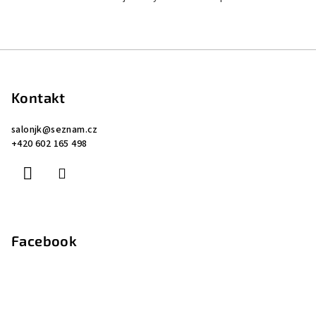
Z
á
p
Kontakt
a
salonjk
@
seznam.cz
t
+420 602 165 498
í
Facebook