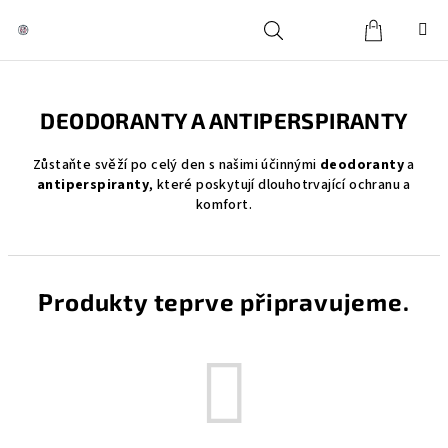
Přejít
na
obsah
Košík
Hledat
Přihlášení
DEODORANTY A ANTIPERSPIRANTY
Zůstaňte svěží po celý den s našimi účinnými
deodoranty
a
antiperspiranty
, které poskytují dlouhotrvající ochranu a
komfort.
Produkty teprve připravujeme.