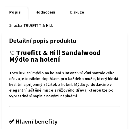
Popis
Hodnocení
Diskuze
Značka
TRUEFITT & HILL
Detailní popis produktu
🧼
Truefitt & Hill Sandalwood
Mýdlo na holení
Toto luxusní mýdlo na holení s intenzivní vůní santalového
dřeva je ideálním doplňkem pro každého muže, který hledá
kvalitní a příjemný zážitek z holení. Mýdlo je dodáváno v
elegantní leštěné misce z růžového dřeva, kterou lze po
vyprázdnění naplnit novými náplněmi.
✅ Hlavní benefity