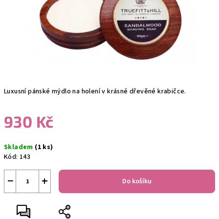
Luxusní pánské mýdlo na holení v krásné dřevěné krabičce.
930 Kč
Měrná
Skladem
(1 ks)
cena:
Kód:
143
−
+
Do košíku