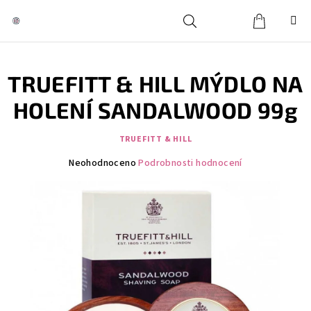
Přejít
na
obsah
Košík
Hledat
Přihlášení
TRUEFITT & HILL MÝDLO NA
HOLENÍ SANDALWOOD 99g
TRUEFITT & HILL
Průměrné
Neohodnoceno
Podrobnosti hodnocení
hodnocení
produktu
je
0,0
z
5
hvězdiček.