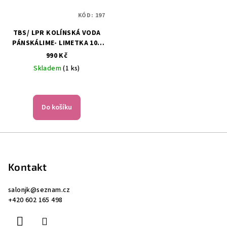
KÓD:
197
TBS/ LPR KOLÍNSKÁ VODA
PÁNSKÁLIME- LIMETKA 100
ML
990 Kč
Skladem
(1 ks)
Do košíku
Z
á
p
Kontakt
a
salonjk
@
seznam.cz
t
+420 602 165 498
í