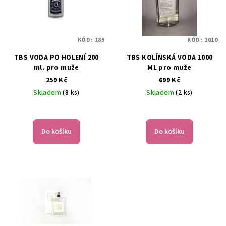
KÓD:
185
KÓD:
1010
TBS VODA PO HOLENÍ 200
TBS KOLÍNSKÁ VODA 1000
ml. pro muže
ML pro muže
259 Kč
699 Kč
Skladem
(8 ks)
Skladem
(2 ks)
Průměrné
hodnocení
produktu
Do košíku
Do košíku
je
5,0
z
5
hvězdiček.