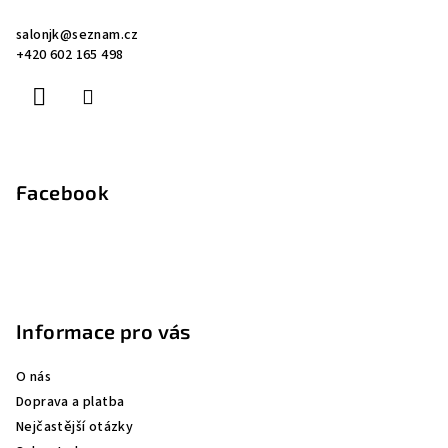
a
salonjk
@
seznam.cz
t
+420 602 165 498
í
Facebook
Informace pro vás
O nás
Doprava a platba
Nejčastější otázky