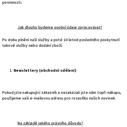
povinnosti.
Jak dlouho budeme osobní údaje zpracovávat?
Po dobu plnění naší služby a poté 10 letod posledního poskytnutí
takové služby nebo dodání zboží.
Newslettery (obchodní sdělení)
Pokud jste nakupující zákazník a nezakázali jste nám topři nákupu,
použijeme vaši e-mailovou adresu pro rozesílku našich novinek.
Na základě jakého právního důvodu?