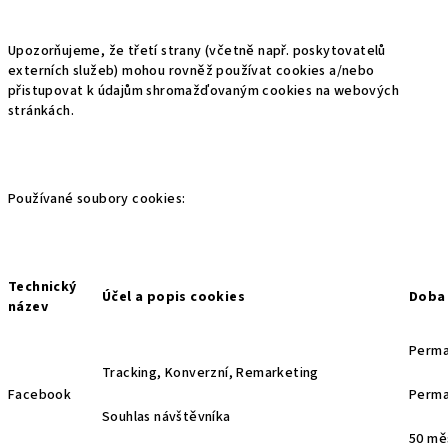
Upozorňujeme, že třetí strany (včetně např. poskytovatelů
externích služeb) mohou rovněž používat cookies a/nebo
přistupovat k údajům shromažďovaným cookies na webových
stránkách.
Používané soubory cookies:
Technický
Účel a popis cookies
Doba 
název
Perma
Tracking, Konverzní, Remarketing
Facebook
Perma
Souhlas návštěvníka
50 mě