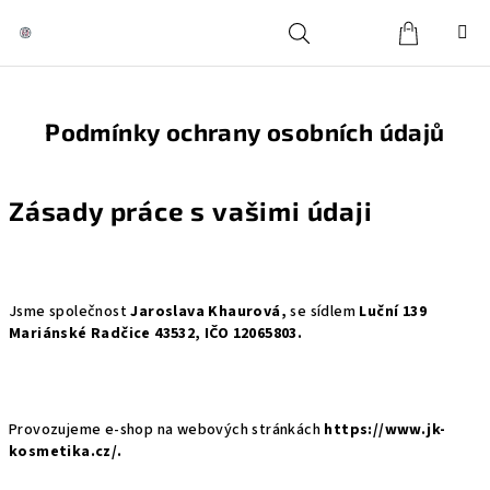
Přejít
na
obsah
Košík
Hledat
Přihlášení
Podmínky ochrany osobních údajů
Zásady práce s vašimi údaji
Jsme společnost
Jaroslava Khaurová
,
se sídlem
Luční 139
Mariánské Radčice 43532, IČO 12065803.
Provozujeme e-shop na webových stránkách
https://www.jk-
kosmetika.cz/.