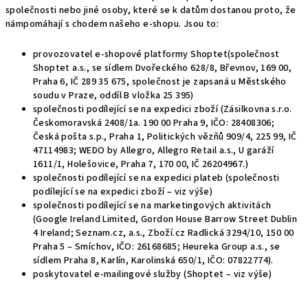
společnosti nebo jiné osoby, které se k datům dostanou proto, že
námpomáhají s chodem našeho e-shopu. Jsou to:
provozovatel e-shopové platformy Shoptet(společnost
Shoptet a.s., se sídlem Dvořeckého 628/8, Břevnov, 169 00,
Praha 6, IČ 289 35 675, společnost je zapsaná u Městského
soudu v Praze, oddíl B vložka 25 395)
společnosti podílející se na expedici zboží (Zásilkovna s.r.o.
Českomoravská 2408/1a. 190 00 Praha 9, IČO: 28408306;
Česká pošta s.p., Praha 1, Politických vězňů 909/4, 225 99, IČ
47114983; WEDO by Allegro, Allegro Retail a.s., U garáží
1611/1, Holešovice, Praha 7, 170 00, IČ 26204967.)
společnosti podílející se na expedici plateb (společnosti
podílející se na expedici zboží – viz výše)
společnosti podílející se na marketingových aktivitách
(Google Ireland Limited, Gordon House Barrow Street Dublin
4 Ireland; Seznam.cz, a.s., Zboží.cz Radlická 3294/10, 150 00
Praha 5 – Smíchov, IČO: 26168685; Heureka Group a.s., se
sídlem Praha 8, Karlín, Karolinská 650/1, IČO: 07822774).
poskytovatel e-mailingové služby (Shoptet – viz výše)