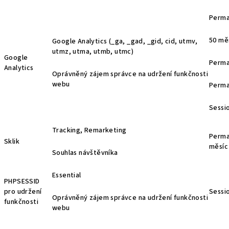
Perma
50 mě
Google Analytics (_ga, _gad, _gid, cid, utmv,
utmz, utma, utmb, utmc)
Google
Perma
Analytics
Oprávněný zájem správce na udržení funkčnosti
webu
Perma
Sessi
Tracking, Remarketing
Perma
Sklik
měsíc
Souhlas návštěvníka
Essential
PHPSESSID
pro udržení
Sessi
Oprávněný zájem správce na udržení funkčnosti
funkčnosti
webu