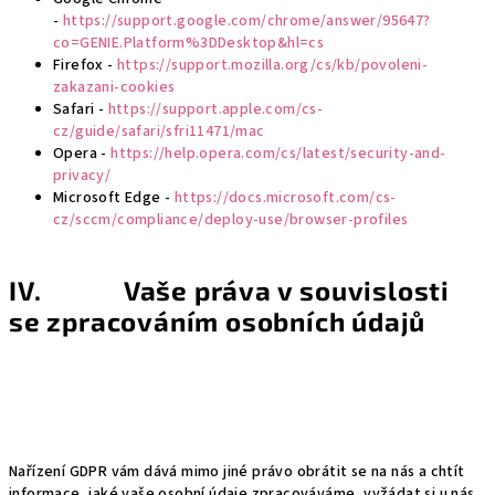
-
https://support.google.com/chrome/answer/95647?
co=GENIE.Platform%3DDesktop&hl=cs
Firefox -
https://support.mozilla.org/cs/kb/povoleni-
zakazani-cookies
Safari -
https://support.apple.com/cs-
cz/guide/safari/sfri11471/mac
Opera -
https://help.opera.com/cs/latest/security-and-
privacy/
Microsoft Edge -
https://docs.microsoft.com/cs-
cz/sccm/compliance/deploy-use/browser-profiles
IV. Vaše práva v souvislosti
se zpracováním osobních údajů
Nařízení GDPR vám dává mimo jiné právo obrátit se na nás a chtít
informace, jaké vaše osobní údaje zpracováváme, vyžádat si u nás