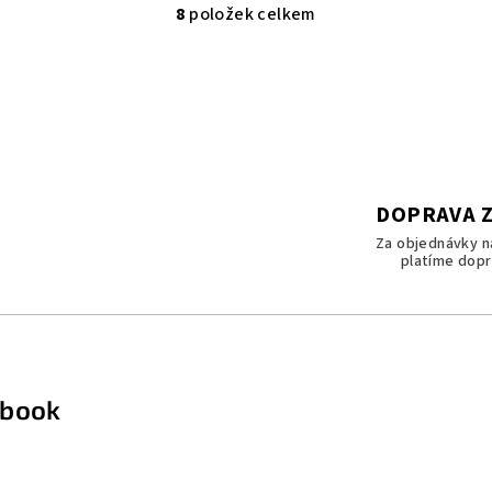
8
položek celkem
O
v
l
á
d
a
c
DOPRAVA 
í
Za objednávky n
platíme dopr
p
r
v
k
y
ebook
v
ý
p