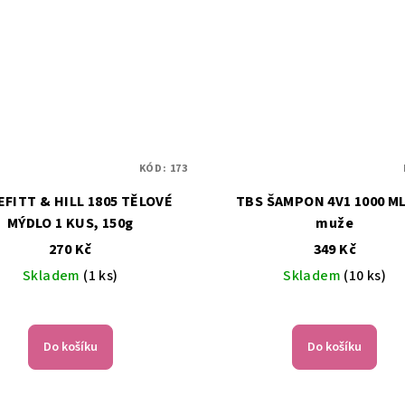
KÓD:
173
FITT & HILL 1805 TĚLOVÉ
TBS ŠAMPON 4V1 1000 ML pro
MÝDLO 1 KUS, 150g
muže
270 Kč
349 Kč
Skladem
(1 ks)
Skladem
(10 ks)
Do košíku
Do košíku