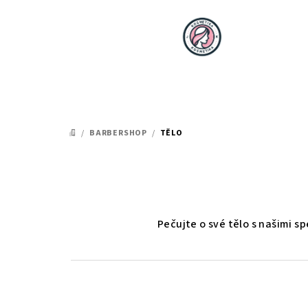
Přejít
na
obsah
/
BARBERSHOP
/
TĚLO
DOMŮ
Pečujte o své tělo s našimi s