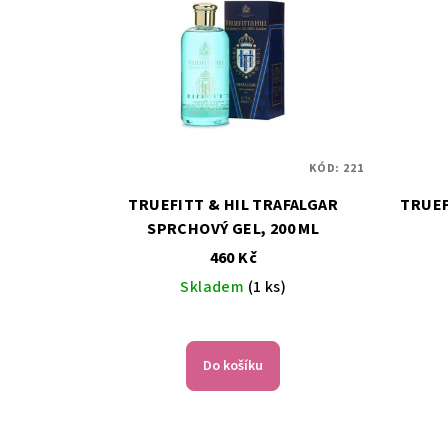
ý
p
p
r
i
o
s
d
p
u
KÓD:
221
r
k
TRUEFITT & HIL TRAFALGAR
TRUEFITT &
o
SPRCHOVÝ GEL, 200 ML
t
460 Kč
d
ů
Skladem
(1 ks)
u
k
Do košíku
t
ů