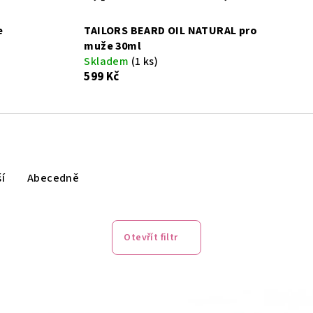
e
TAILORS BEARD OIL NATURAL pro
muže 30ml
Skladem
(1 ks)
599 Kč
í
Abecedně
Otevřít filtr