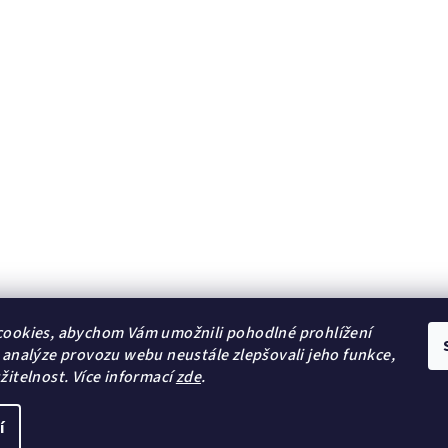
i
s
u
ookies, abychom Vám umožnili pohodlné prohlížení
 analýze provozu webu neustále zlepšovali jeho funkce,
žitelnost.
Více informací
zde
.
Lambre
Natulique
í