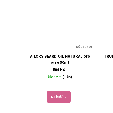
KÓD:
1409
TAILORS BEARD OIL NATURAL pro
TRUE
muže 30ml
599 Kč
Skladem
(1 ks)
Do košíku