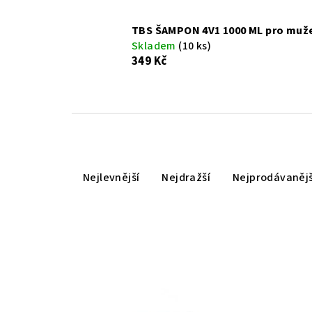
TBS ŠAMPON 4V1 1000 ML pro muž
Skladem
(10 ks)
349 Kč
Ř
Nejlevnější
Nejdražší
Nejprodávanějš
a
z
e
n
V
í