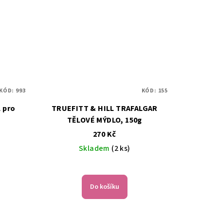
KÓD:
993
KÓD:
155
TRUEFITT & HILL TRAFALGAR
TĚLOVÉ MÝDLO, 150g
270 Kč
Skladem
(2 ks)
Do košíku