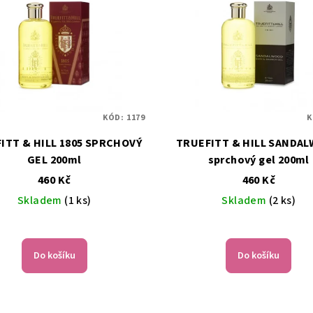
KÓD:
1179
K
 HILL 1805 SPRCHOVÝ
TRUEFITT & HILL SANDALWOOD
GEL 200ml
sprchový gel 200ml
460 Kč
460 Kč
Skladem
(1 ks)
Skladem
(2 ks)
Do košíku
Do košíku