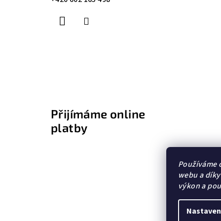
t
í
Přijímáme online
platby
Používáme c
webu a díky
výkon a pou
Nastaven