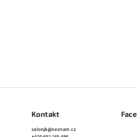
Z
á
Kontakt
Fac
p
a
salonjk
@
seznam.cz
+420 602 165 498