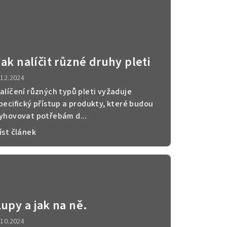
Jak nalíčit různé druhy pleti
.12.2024
alíčení různých typů pleti vyžaduje
pecifický přístup a produkty, které budou
yhovovat potřebám d...
íst článek
Lupy a jak na ně.
.10.2024