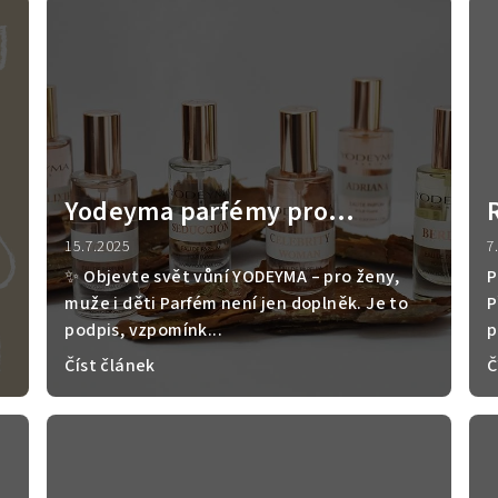
Yodeyma parfémy pro
každého – dámské, pánské i
15.7.2025
7
dětské
✨ Objevte svět vůní YODEYMA – pro ženy,
P
muže i děti Parfém není jen doplněk. Je to
P
podpis, vzpomínk...
p
Číst článek
Č