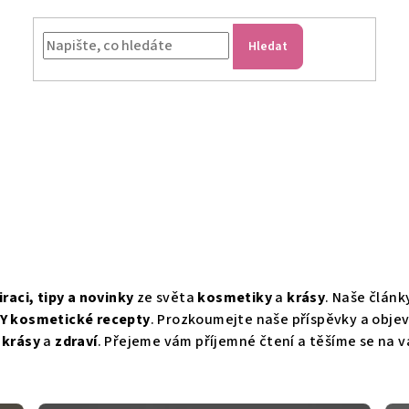
Hledat
iraci, tipy a novinky
ze světa
kosmetiky
a
krásy
. Naše článk
IY kosmetické recepty
. Prozkoumejte naše příspěvky a obje
t
krásy
a
zdraví
. Přejeme vám příjemné čtení a těšíme se na v