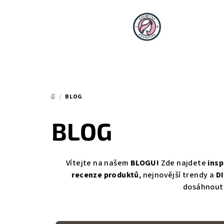
Přejít
na
obsah
/
BLOG
DOMŮ
BLOG
Vítejte na našem
BLOGU!
Zde najdete
insp
recenze produktů
, nejnovější trendy a
D
dosáhnou
V