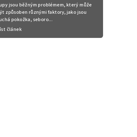
upy jsou běžným problémem, který může
ýt způsoben různými faktory, jako jsou
uchá pokožka, seboro...
íst článek