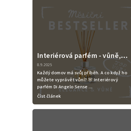
ý
p
i
s
č
Interiérová parfém - vůně,
l
která rozzáří Váš domov💛
8.9.2025
á
Každý domov má svůj příběh. A co když ho
můžete vyprávět vůní? 🌸 Interiérový
n
parfém Di Angelo Sense ...
k
Číst článek
ů