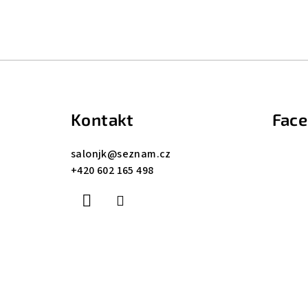
Z
á
Kontakt
Fac
p
a
salonjk
@
seznam.cz
+420 602 165 498
t
í