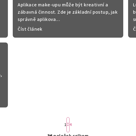
Aplikace make-upu může být kreativní a
L
zábavná činnost. Zde je základní postup, jak
b
správně aplikova...
s
Číst článek
Č
,
S
1
4
t
r