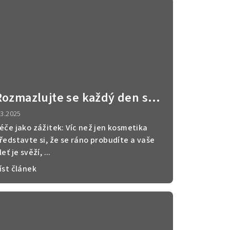
Rozmazlujte se každý den s
našimi kosmetickými balíčky
.3.2025
éče jako zážitek: Víc než jen kosmetika
ředstavte si, že se ráno probudíte a vaše
leť je svěží, ...
íst článek