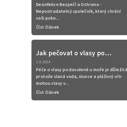
kolínskou vodu – máte
Desinfekce Bezpečí a Ochrana -
Nepostradatelný společník, který chrání
všestranného pomocníka pro
vaši poko...
moderního muže, který si
Číst článek
zakládá na dokonalé péči a
osobním stylu.
Jak pečovat o vlasy po
dovolené u moře
1.9.2024
Péče o vlasy po dovolené u moře je důležitá
protože slaná voda, slunce a plážový vítr
mohou vlasy v...
Číst článek