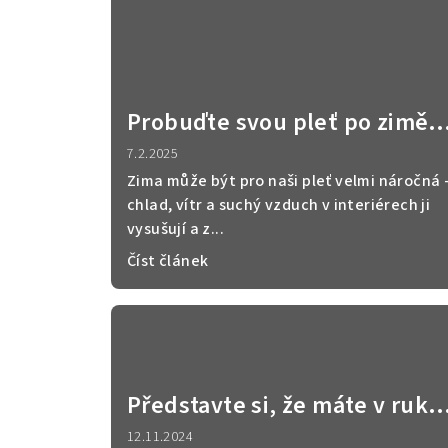
Probuďte svou pleť po zimě:
Jarní péče s kosmetikou Di
7.2.2025
Angelo
Zima může být pro naši pleť velmi náročná 
chlad, vítr a suchý vzduch v interiérech ji
vysušují a z...
Číst článek
Představte si, že máte v ruko
něco víc než jen obyčejnou
12.11.2024