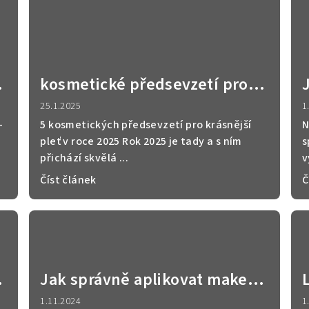
kosmetické předsevzetí pro
rok 2025
25.1.2025
1
–
5 kosmetických předsevzetí pro krásnější
N
pleť v roce 2025 Rok 2025 je tady a s ním
s
přichází skvělá ...
v
Číst článek
Č
u
Jak správně aplikovat make-
up
1.11.2024
1