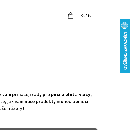
Košík
Přihlášení
y vám přinášejí rady pro
péči o pleť
a
vlasy
,
vte, jak vám naše produkty mohou pomoci
aše názory!