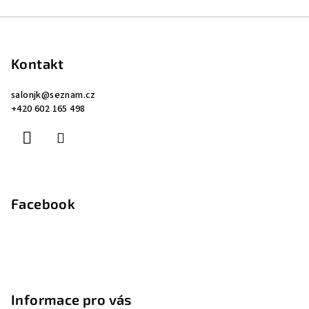
v
Z
l
á
á
p
d
Kontakt
a
a
c
salonjk
@
seznam.cz
t
+420 602 165 498
í
í
p
r
v
k
y
Facebook
v
ý
p
i
s
u
Informace pro vás