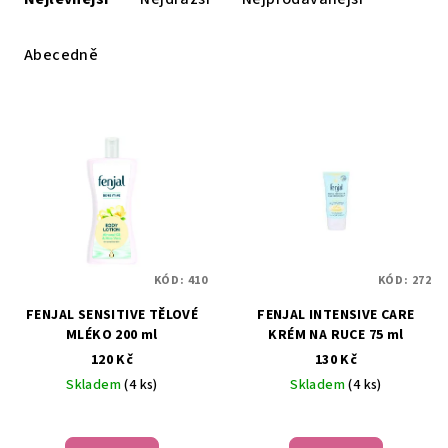
z
e
Abecedně
n
í
V
p
ý
r
p
o
i
d
s
u
p
k
KÓD:
410
KÓD:
272
r
t
FENJAL SENSITIVE TĚLOVÉ
FENJAL INTENSIVE CARE
o
ů
MLÉKO 200 ml
KRÉM NA RUCE 75 ml
d
120 Kč
130 Kč
u
Skladem
(4 ks)
Skladem
(4 ks)
k
t