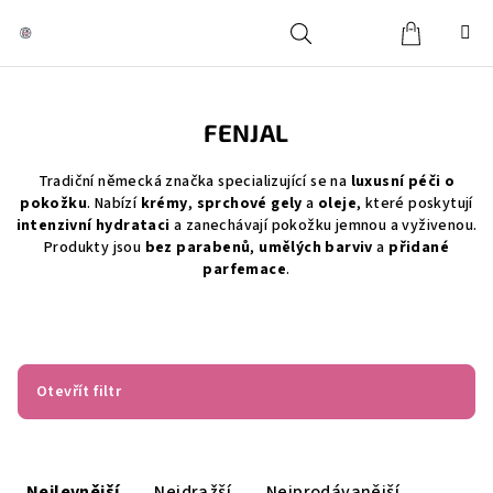
Přejít
na
obsah
Košík
Hledat
Přihlášení
FENJAL
Tradiční německá značka specializující se na
luxusní péči o
pokožku
. Nabízí
krémy
,
sprchové gely
a
oleje
, které poskytují
intenzivní hydrataci
a zanechávají pokožku jemnou a vyživenou.
Produkty jsou
bez parabenů
,
umělých barviv
a
přidané
parfemace
.
Otevřít filtr
Ř
a
Nejlevnější
Nejdražší
Nejprodávanější