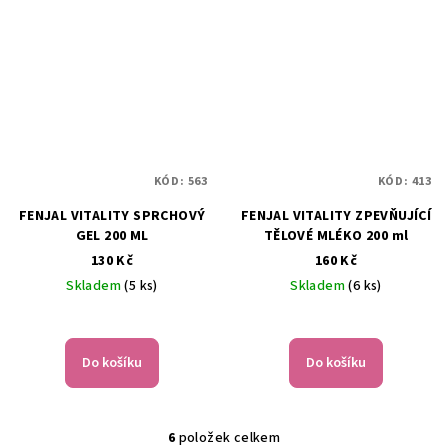
KÓD:
563
KÓD:
413
FENJAL VITALITY SPRCHOVÝ
FENJAL VITALITY ZPEVŇUJÍCÍ
GEL 200 ML
TĚLOVÉ MLÉKO 200 ml
130 Kč
160 Kč
Skladem
(5 ks)
Skladem
(6 ks)
Do košíku
Do košíku
6
položek celkem
O