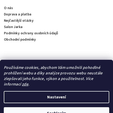
O nás
Doprava a platba
Nejčastější otázky
Salon Jarka
Podmínky ochrany osobních údajů
Obchodní podmínky
Přijímáme online platby
Používáme cookies, abychom Vám umožnili pohodlné
prohlížení webu a díky analýze provozu webu neustále
zlepšovali jeho funkce, výkon a použitelnost.
Více
informací
zde
.
Lambre
Natulique
Nastavení
Copyright 2026
jk- kosmetika
. Všechna práva vyhrazena.
Upravit nastavení cookies