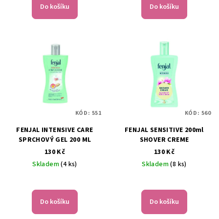
ů
Do košíku
Do košíku
KÓD:
551
KÓD:
560
FENJAL INTENSIVE CARE
FENJAL SENSITIVE 200ml
SPRCHOVÝ GEL 200 ML
SHOVER CREME
130 Kč
130 Kč
Skladem
(4 ks)
Skladem
(8 ks)
Do košíku
Do košíku