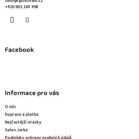
salonjk
@
seznam.cz
t
+420 602 165 498
í
Facebook
Informace pro vás
O nás
Doprava a platba
Nejčastější otázky
Salon Jarka
Podmínky ochrany osobních údajů