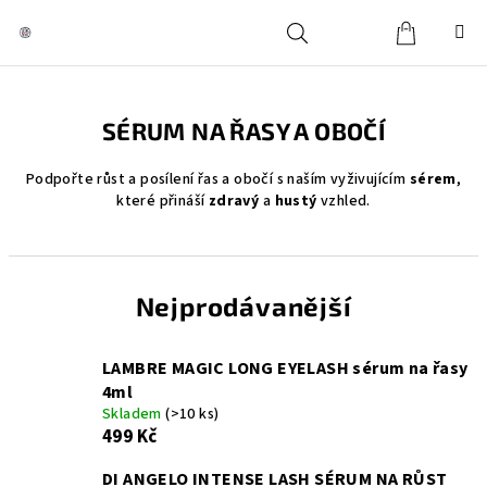
Přejít
na
obsah
Košík
Hledat
Přihlášení
SÉRUM NA ŘASY A OBOČÍ
Podpořte růst a posílení řas a obočí s naším vyživujícím
sérem
,
které přináší
zdravý
a
hustý
vzhled.
Nejprodávanější
LAMBRE MAGIC LONG EYELASH sérum na řasy
4ml
Skladem
(>10 ks)
499 Kč
DI ANGELO INTENSE LASH SÉRUM NA RŮST