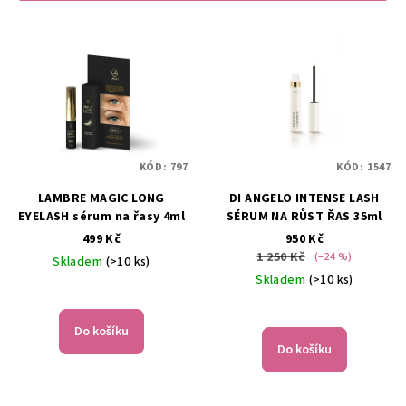
r
V
o
ý
d
p
u
i
k
s
t
p
ů
KÓD:
797
KÓD:
1547
r
LAMBRE MAGIC LONG
DI ANGELO INTENSE LASH
o
EYELASH sérum na řasy 4ml
SÉRUM NA RŮST ŘAS 35ml
d
499 Kč
950 Kč
u
1 250 Kč
(–24 %)
Skladem
(>10 ks)
k
Skladem
(>10 ks)
Průměrné
t
hodnocení
ů
produktu
Do košíku
je
Do košíku
5,0
z
5