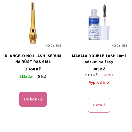
hvězdiček.
KÓD:
794
KÓD:
956
DI ANGELO NO1 LASH- SÉRUM
MAVALA DOUBLE-LASH 10ml
NA RŮST ŘAS 6 ML
sérum na řasy
1 450 Kč
389 Kč
519 Kč
(–25 %)
Skladem
(5 ks)
Vyprodáno
Průměrné
hodnocení
produktu
Do košíku
je
Detail
5,0
z
5
hvězdiček.