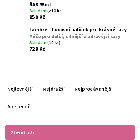
ŘAS 35ml
Skladem
(>10 ks)
950 Kč
Lambre – Luxusní balíček pro krásné řasy
Péče pro delší, silnější a zdravější řasy
Skladem
(10 ks)
729 Kč
Ř
a
Nejlevnější
Nejdražší
Nejprodávanější
z
e
Abecedně
n
í
p
Otevřít filtr