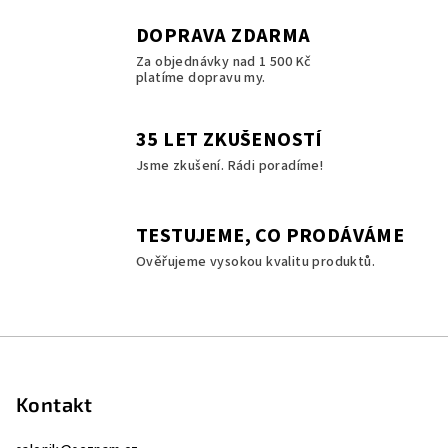
á
DOPRAVA ZDARMA
d
a
Za objednávky nad 1 500 Kč
platíme dopravu my.
c
í
p
35 LET ZKUŠENOSTÍ
r
Jsme zkušení. Rádi poradíme!
v
k
y
TESTUJEME, CO PRODÁVÁME
v
Ověřujeme vysokou kvalitu produktů.
ý
p
i
s
Z
u
á
p
Kontakt
a