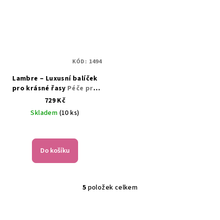
KÓD:
1494
Lambre – Luxusní balíček
pro krásné řasy
Péče pro
delší, silnější a zdravější
729 Kč
řasy
Skladem
(10 ks)
Do košíku
5
položek celkem
O
v
l