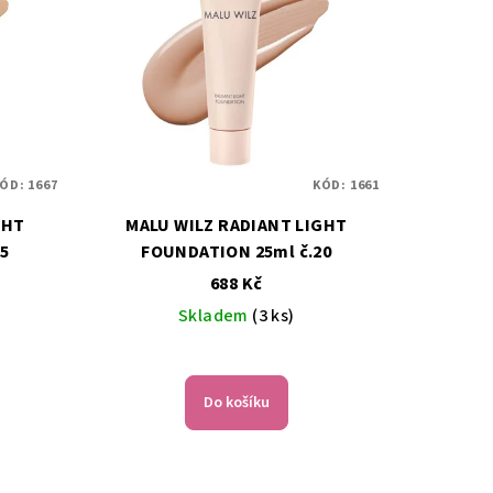
ÓD:
1667
KÓD:
1661
GHT
MALU WILZ RADIANT LIGHT
15
FOUNDATION 25ml č.20
688 Kč
Skladem
(3 ks)
Do košíku