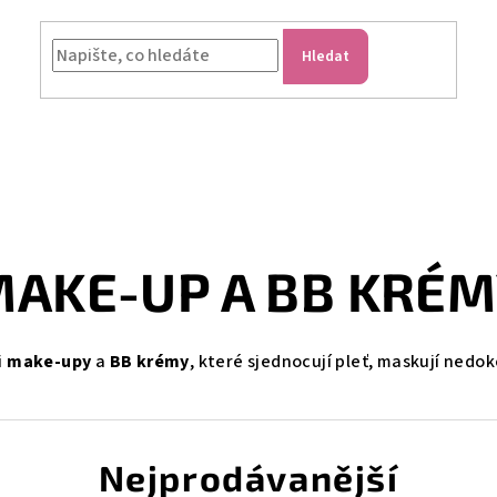
Hledat
AKE-UP A BB KRÉ
i
make-upy
a
BB krémy
, které sjednocují pleť, maskují nedok
Nejprodávanější