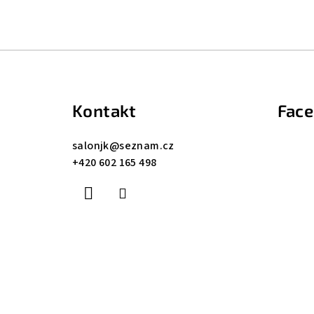
Z
á
Kontakt
Fac
p
a
salonjk
@
seznam.cz
+420 602 165 498
t
í