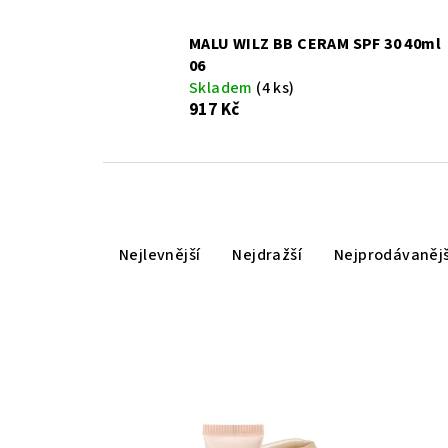
MALU WILZ BB CERAM SPF 30 40ml
06
Skladem
(4 ks)
917 Kč
Ř
Nejlevnější
Nejdražší
Nejprodávanějš
a
z
e
n
V
í