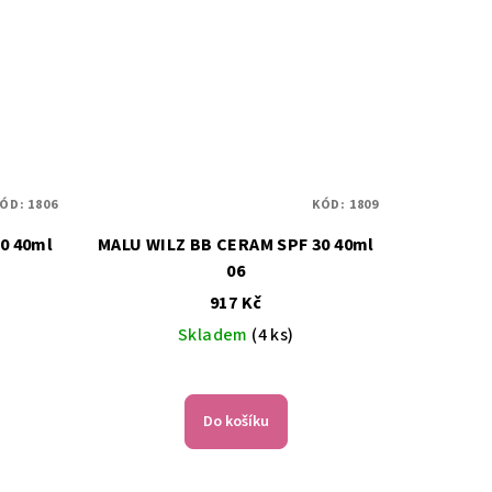
ÓD:
1806
KÓD:
1809
MALU WILZ BB CERAM SPF 30 40ml
06
917 Kč
Skladem
(4 ks)
Do košíku