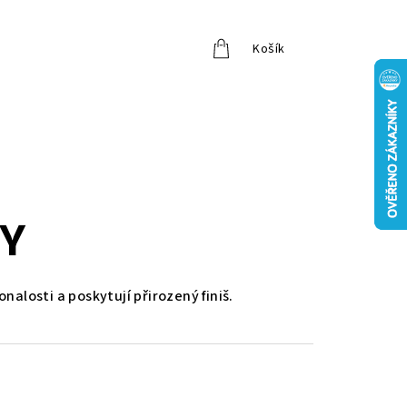
Košík
Přihlášení
MY
onalosti a poskytují přirozený finiš.