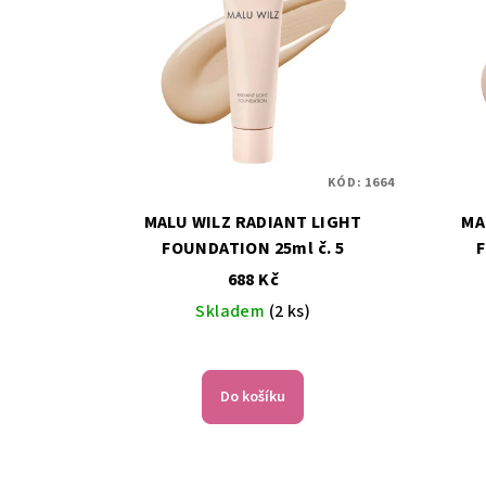
ý
p
p
r
i
o
s
d
p
u
KÓD:
1664
r
k
MALU WILZ RADIANT LIGHT
MA
o
FOUNDATION 25ml č. 5
F
t
688 Kč
d
ů
Skladem
(2 ks)
u
k
Do košíku
t
ů