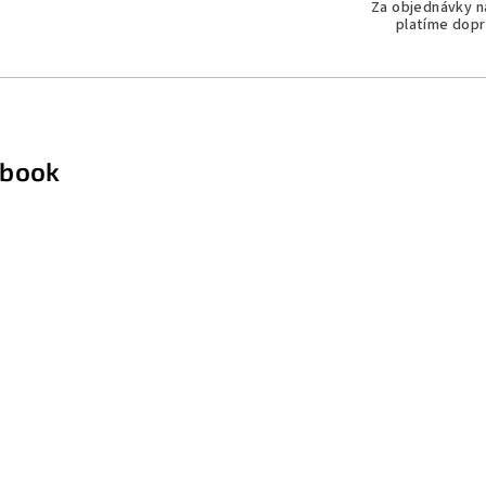
Za objednávky n
v
platíme dopr
k
y
v
ý
p
ebook
i
s
u