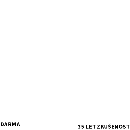
.
ZDARMA
35 LET ZKUŠENOST