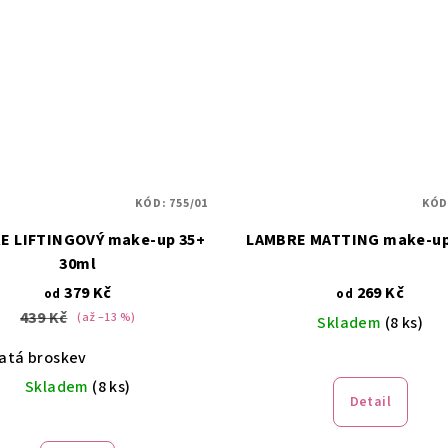
z
5
hvězdiček.
KÓD:
755/01
KÓD
E LIFTINGOVÝ make-up 35+
LAMBRE MATTING make-up
30ml
379 Kč
269 Kč
od
od
439 Kč
(až –13 %)
Skladem
(8 ks)
latá broskev
Průměrné
hodnocení
Skladem
(8 ks)
Detail
produktu
je