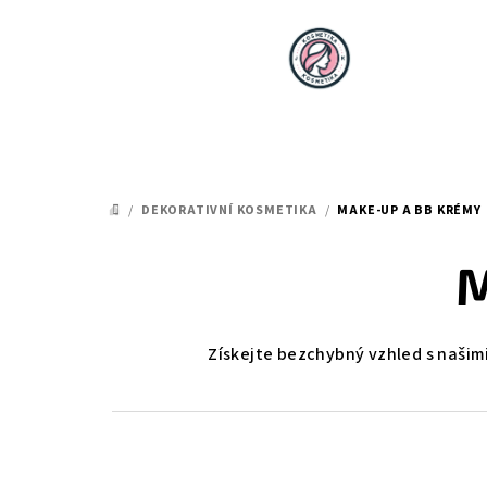
Přejít
na
obsah
/
DEKORATIVNÍ KOSMETIKA
/
MAKE-UP A BB KRÉMY
DOMŮ
M
Získejte bezchybný vzhled s našim