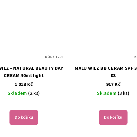
KÓD:
1208
K
WILZ - NATURAL BEAUTY DAY
MALU WILZ BB CERAM SPF 30 40ml
CREAM 40ml light
03
1 013 Kč
917 Kč
Skladem
(2 ks)
Skladem
(3 ks)
Průměrné
hodnocení
Do košíku
Do košíku
produktu
je
5,0