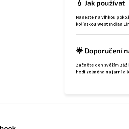
💧 Jak používat
Naneste na vlhkou pokožk
kolínskou West Indian Li
🌟 Doporučení n
Začněte den svěžím zážit
hodí zejména na jarní a l
ebook