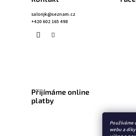
p
a
salonjk
@
seznam.cz
+420 602 165 498
t
í
Přijímáme online
platby
Používáme c
webu a díky