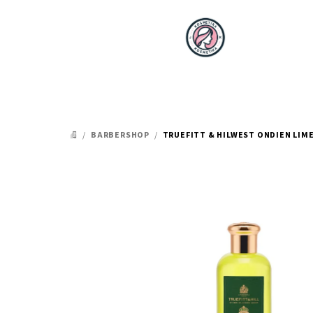
Přejít
na
obsah
/
BARBERSHOP
/
TRUEFITT & HILWEST ONDIEN LIME
DOMŮ