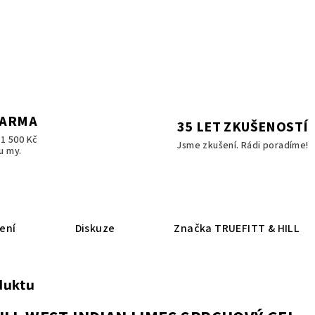
DARMA
35 LET ZKUŠENOSTÍ
1 500 Kč
Jsme zkušení. Rádi poradíme!
u my.
ení
Diskuze
Značka
TRUEFITT & HILL
duktu