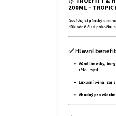
🌿
TRUEFITT & H
200ML – TROPI
Osvěžující pánský sprcho
důkladně čistí pokožku a
✅ Hlavní benefi
Vůně limetky, ber
tělo i mysl.
Luxusní pěna
: Zaji
Vhodný pro všechn