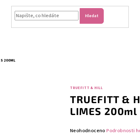
Hledat
S 200ML
TRUEFITT & HILL
TRUEFITT & 
LIMES 200ml
Průměrné
Neohodnoceno
Podrobnosti h
hodnocení