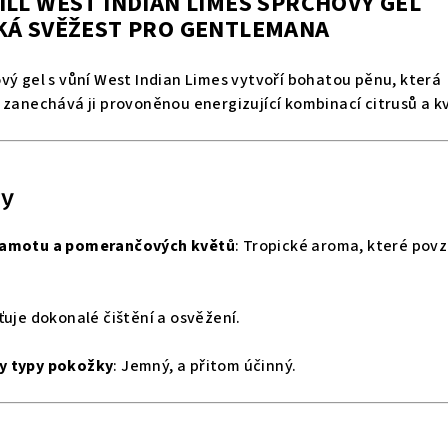
ILL WEST INDIAN LIMES SPRCHOVÝ GEL
CKÁ SVĚŽEST PRO GENTLEMANA
vý gel s vůní West Indian Limes vytvoří bohatou pěnu, která
 zanechává ji provoněnou energizující kombinací citrusů a kv
ty
gamotu a pomerančových květů
: Tropické aroma, které pov
šťuje dokonalé čištění a osvěžení.
y typy pokožky
: Jemný, a přitom účinný.