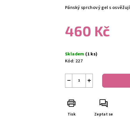
produktu
Pánský sprchový gel s osvěžují
je
0,0
460 Kč
z
5
hvězdiček.
Měrná
cena:
Skladem
(1 ks)
Kód:
227
−
+
Tisk
Zeptat se