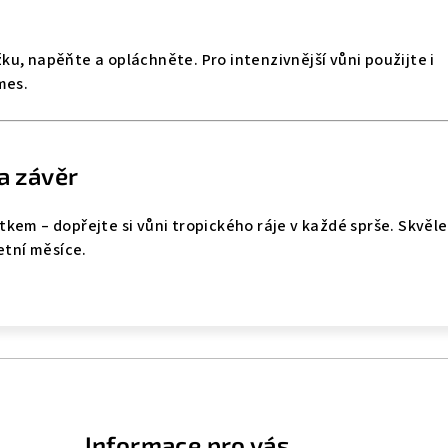
u, napěňte a opláchněte. Pro intenzivnější vůni použijte i
mes.
a závěr
kem – dopřejte si vůni tropického ráje v každé sprše. Skvěle
etní měsíce.
Informace pro vás