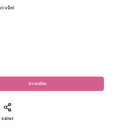
cí vůní
Do košíku
Sdílet