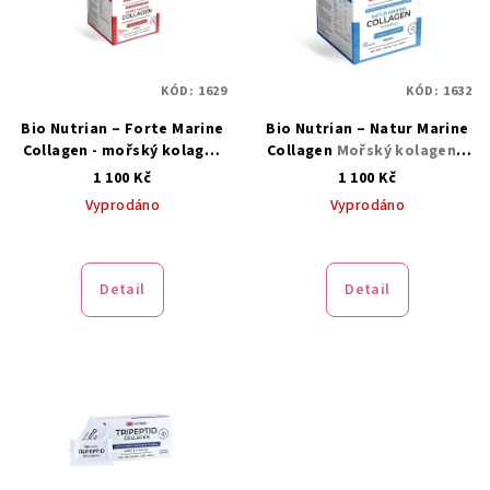
i
d
s
u
p
k
KÓD:
1629
KÓD:
1632
r
t
Bio Nutrian – Forte Marine
Bio Nutrian – Natur Marine
o
ů
Collagen - mořský kolagen
Collagen
Mořský kolagen v
d
pro krásnou pleť, vlasy a
přírodní formě pro
1 100 Kč
1 100 Kč
u
nehty – 150 g
zdravou pleť, vlasy a nehty
Vyprodáno
Vyprodáno
– 150 g
k
t
ů
Detail
Detail