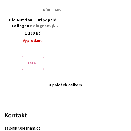
KÓD:
1605
Bio Nutrian – Tripeptid
Collagen
Kolagenový
doplněk pro podporu pleti
1 100 Kč
a kloubů – 30 dávek (3 g)
Vyprodáno
Detail
3
položek celkem
O
v
Z
l
á
á
p
d
Kontakt
a
a
c
salonjk
@
seznam.cz