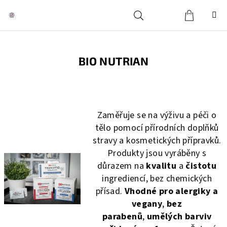
Přejít
na
obsah
Košík
Hledat
Přihlášení
BIO NUTRIAN
Zaměřuje se na výživu a péči o
tělo pomocí přírodních doplňků
stravy a kosmetických přípravků.
Produkty jsou vyráběny s
důrazem na
kvalitu
a
čistotu
ingrediencí, bez chemických
přísad.
Vhodné pro alergiky a
vegany
,
bez
parabenů
,
umělých barviv