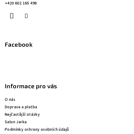
t
+420 602 165 498
í
í
p
r
v
k
y
Facebook
v
ý
p
i
s
u
Informace pro vás
O nás
Doprava a platba
Nejčastější otázky
Salon Jarka
Podmínky ochrany osobních údajů