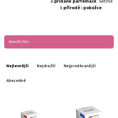
a
přidané parfemace
. Šetrné
k
přírodě
i
pokožce
.
Otevřít filtr
Ř
a
Nejlevnější
Nejdražší
Nejprodávanější
z
e
Abecedně
n
í
V
p
ý
r
p
o