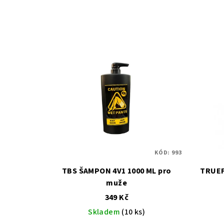
KÓD:
993
TBS ŠAMPON 4V1 1000 ML pro
TRUEFITT &
muže
349 Kč
Skladem
(10 ks)