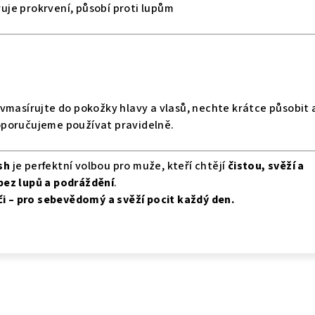
uje prokrvení, působí proti lupům
vmasírujte do pokožky hlavy a vlasů, nechte krátce působit 
poručujeme používat pravidelně.
sh
je perfektní volbou pro muže, kteří chtějí
čistou, svěží a
bez lupů a podráždění
.
či – pro sebevědomý a svěží pocit každý den.