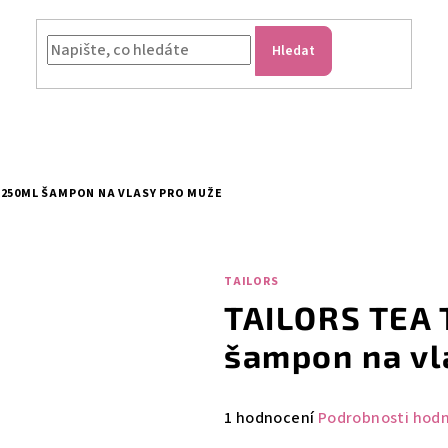
Hledat
 250ML ŠAMPON NA VLASY PRO MUŽE
TAILORS
TAILORS TEA
šampon na vl
Průměrné
1 hodnocení
Podrobnosti hod
hodnocení