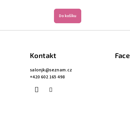
Do košíku
Z
á
Kontakt
Fac
p
a
salonjk
@
seznam.cz
+420 602 165 498
t
í