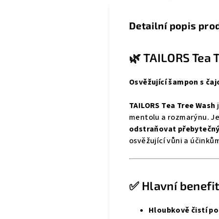
Detailní popis pro
🌿 TAILORS Tea 
Osvěžující šampon s ča
TAILORS Tea Tree Wash
mentolu a rozmarýnu. Je
odstraňovat přebytečný 
osvěžující vůni a účinkům
✅ Hlavní benefit
Hloubkově čistí po