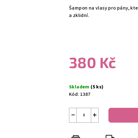
produktu
Šampon na vlasy pro pány, kte
je
a zklidní.
5,0
z
5
hvězdiček.
380 Kč
Měrná
cena:
Skladem
(5 ks)
Kód:
1387
−
+