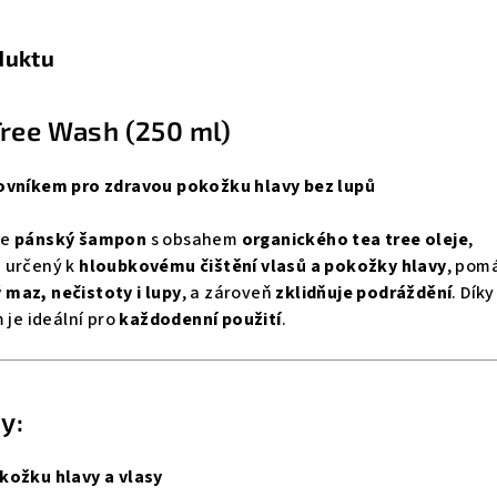
duktu
Tree Wash (250 ml)
jovníkem pro zdravou pokožku hlavy bez lupů
je
pánský šampon
s obsahem
organického tea tree oleje
,
 určený k
hloubkovému čištění vlasů a pokožky hlavy
, pom
maz, nečistoty i lupy
, a zároveň
zklidňuje podráždění
. Díky
 je ideální pro
každodenní použití
.
y:
kožku hlavy a vlasy