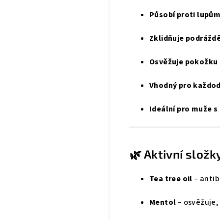
Působí proti lupů
Zklidňuje podrážd
Osvěžuje pokožku 
Vhodný pro každod
Ideální pro muže s
🌿 Aktivní složk
Tea tree oil
– antiba
Mentol
– osvěžuje,