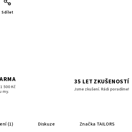
Sdílet
DARMA
35 LET ZKUŠENOSTÍ
1 500 Kč
Jsme zkušení. Rádi poradíme!
u my.
ní (1)
Diskuze
Značka
TAILORS