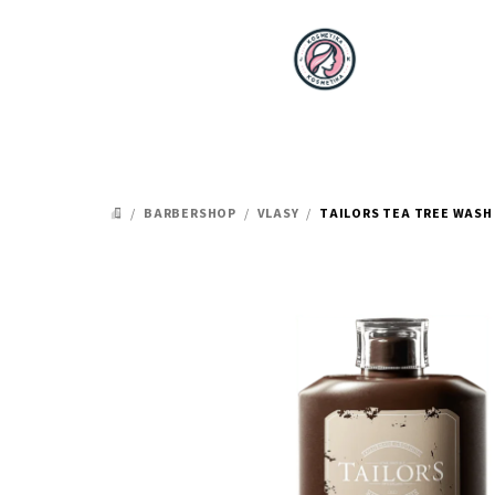
Přejít
na
obsah
/
BARBERSHOP
/
VLASY
/
TAILORS TEA TREE WASH
DOMŮ