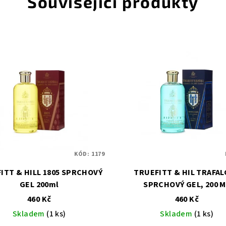
Související produkty
KÓD:
1179
 HILL 1805 SPRCHOVÝ
TRUEFITT & HIL TRAFA
GEL 200ml
SPRCHOVÝ GEL, 200 M
460 Kč
460 Kč
Skladem
(1 ks)
Skladem
(1 ks)