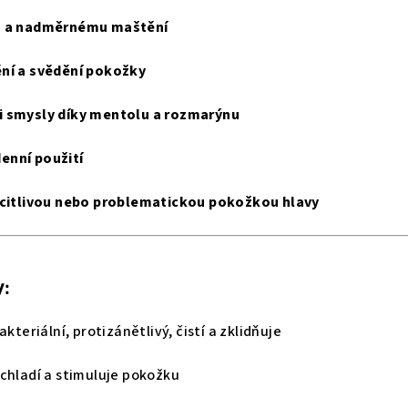
m a nadměrnému maštění
ění a svědění pokožky
i smysly díky mentolu a rozmarýnu
enní použití
 citlivou nebo problematickou pokožkou hlavy
y:
kteriální, protizánětlivý, čistí a zklidňuje
 chladí a stimuluje pokožku