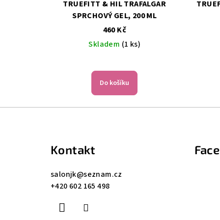
TRUEFITT & HIL TRAFALGAR
TRUEFITT &
SPRCHOVÝ GEL, 200 ML
460 Kč
Skladem
(1 ks)
Do košíku
Z
á
Kontakt
Fac
p
a
salonjk
@
seznam.cz
+420 602 165 498
t
í