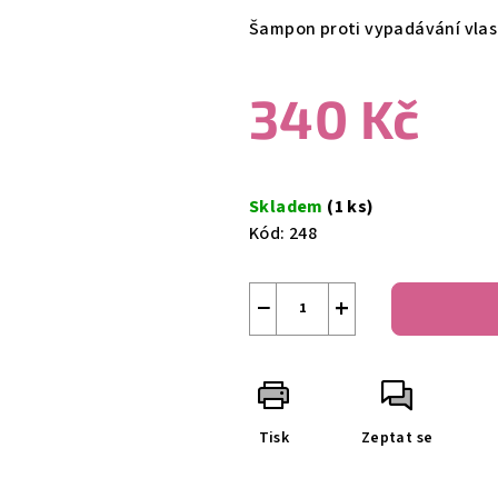
produktu
Šampon proti vypadávání vlasů
je
0,0
340 Kč
z
5
hvězdiček.
Měrná
cena:
Skladem
(1 ks)
Kód:
248
−
+
Tisk
Zeptat se