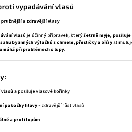
roti vypadávání vlasů
, pružnější a zdravější vlasy
ávání vlasů
je účinný přípravek, který
šetrně myje, posiluje
ahu bylinných výtažků z chmele, přesličky a břízy
stimuluj
omáhá při problémech s lupy
.
y:
 vlasů
a posiluje vlasové kořínky
ní pokožky hlavy
– zdravější růst vlasů
álně a proti lupům