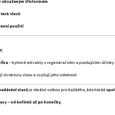
ky obsaženým tříslovinám
 lesk vlasů
enní použití
y:
bříza
– bylinné extrakty s regeneračními a posilujícími účinky
í strukturu vlasu a zvyšují jeho odolnost
padávání vlasů
je ideální volbou pro každého, kdo hledá
spol
lasy – od kořínků až po konečky.