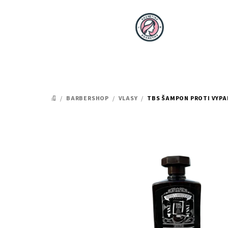
Přejít
na
obsah
/
BARBERSHOP
/
VLASY
/
TBS ŠAMPON PROTI VYPA
DOMŮ