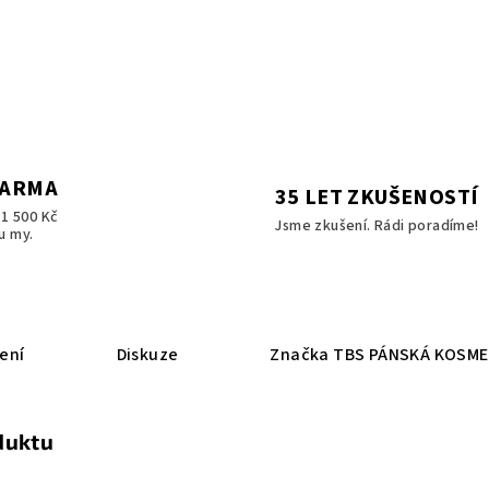
DARMA
35 LET ZKUŠENOSTÍ
1 500 Kč
Jsme zkušení. Rádi poradíme!
u my.
ení
Diskuze
Značka
TBS PÁNSKÁ KOSME
duktu