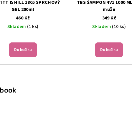
 HILL 1805 SPRCHOVÝ
TBS ŠAMPON 4V1 1000 ML pro
GEL 200ml
muže
460 Kč
349 Kč
Skladem
(1 ks)
Skladem
(10 ks)
Do košíku
Do košíku
ebook