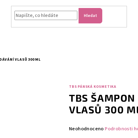
Hledat
DÁVÁNÍ VLASŮ 300 ML
TBS PÁNSKÁ KOSMETIKA
TBS ŠAMPON 
VLASŮ 300 M
Průměrné
Neohodnoceno
Podrobnosti h
hodnocení