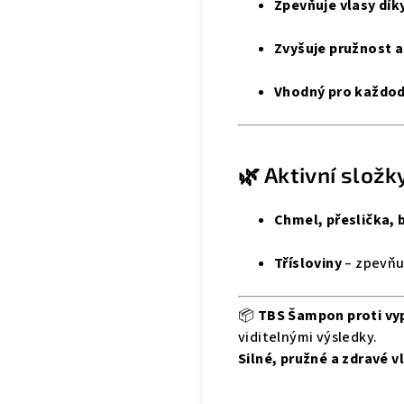
Zpevňuje vlasy dí
Zvyšuje pružnost a
Vhodný pro každod
🌿 Aktivní složk
Chmel, přeslička, 
Třísloviny
– zpevňuj
📦
TBS Šampon proti vy
viditelnými výsledky.
Silné, pružné a zdravé v