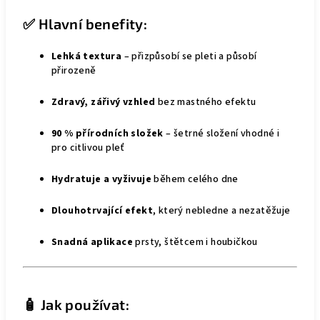
✅ Hlavní benefity:
Lehká textura
– přizpůsobí se pleti a působí
přirozeně
Zdravý, zářivý vzhled
bez mastného efektu
90 % přírodních složek
– šetrné složení vhodné i
pro citlivou pleť
Hydratuje a vyživuje
během celého dne
Dlouhotrvající efekt
, který nebledne a nezatěžuje
Snadná aplikace
prsty, štětcem i houbičkou
🧴 Jak používat: