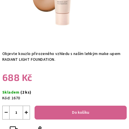
Objevte kouzlo přirozeného vzhledu s naším lehkým make-upem
RADIANT LIGHT FOUNDATION.
688 Kč
Měrná
Skladem
(2 ks)
cena:
Kód:
1670
−
+
Do košíku