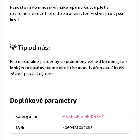
Naneste malé množství make-upu na čistou pleť a
rovnoměrně rozetřete do ztracena. Lze vrstvit pro vyšší
krytí.
💡 Tip od nás:
Pro maximálně přirozený a sjednocený vzhled kombinujte s
lehkým rozjasňovačem nebo krémovou tvářenkou. Skvělý
základ pro každý den!
Doplňkové parametry
Kategorie
:
MAKE-UP A BB KRÉMY
EAN
:
4060425032686