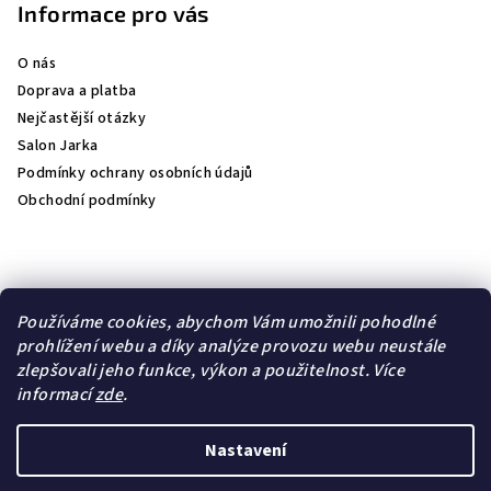
Informace pro vás
O nás
Doprava a platba
Nejčastější otázky
Salon Jarka
Podmínky ochrany osobních údajů
Obchodní podmínky
Přijímáme online platby
Používáme cookies, abychom Vám umožnili pohodlné
prohlížení webu a díky analýze provozu webu neustále
zlepšovali jeho funkce, výkon a použitelnost.
Více
informací
zde
.
Lambre
Natulique
Nastavení
Copyright 2026
jk- kosmetika
. Všechna práva vyhrazena.