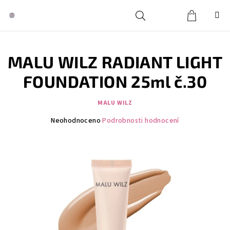
Přejít
na
obsah
Košík
Hledat
Přihlášení
MALU WILZ RADIANT LIGHT
FOUNDATION 25ml č.30
MALU WILZ
Průměrné
Neohodnoceno
Podrobnosti hodnocení
hodnocení
produktu
je
0,0
z
5
hvězdiček.