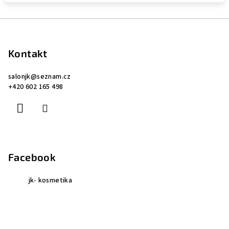
Z
á
p
Kontakt
a
salonjk
@
seznam.cz
t
+420 602 165 498
í
Facebook
jk- kosmetika