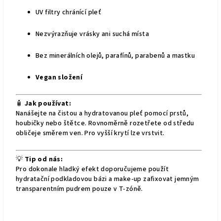
UV filtry chránící pleť
Nezvýrazňuje vrásky ani suchá místa
Bez minerálních olejů, parafínů, parabenů a mastku
Vegan složení
🧴
Jak používat:
Nanášejte na čistou a hydratovanou pleť pomocí prstů,
houbičky nebo štětce. Rovnoměrně rozetřete od středu
obličeje směrem ven. Pro vyšší krytí lze vrstvit.
💡
Tip od nás:
Pro dokonale hladký efekt doporučujeme použít
hydratační podkladovou bázi a make-up zafixovat jemným
transparentním pudrem pouze v T-zóně.