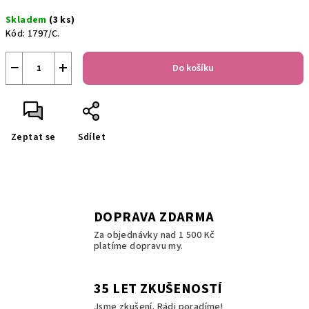
Měrná
Skladem
(3 ks)
cena:
Kód:
1797/C.
−
+
Do košíku
Zeptat se
Sdílet
DOPRAVA ZDARMA
Za objednávky nad 1 500 Kč
platíme dopravu my.
35 LET ZKUŠENOSTÍ
Jsme zkušení. Rádi poradíme!