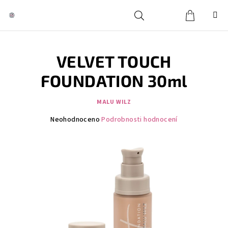
Přejít
na
obsah
Košík
Hledat
Přihlášení
VELVET TOUCH
FOUNDATION 30ml
MALU WILZ
Průměrné
Neohodnoceno
Podrobnosti hodnocení
hodnocení
produktu
je
0,0
z
5
hvězdiček.