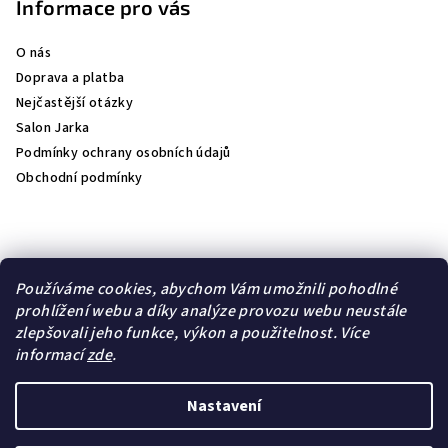
Informace pro vás
O nás
Doprava a platba
Nejčastější otázky
Salon Jarka
Podmínky ochrany osobních údajů
Obchodní podmínky
Přijímáme online platby
Používáme cookies, abychom Vám umožnili pohodlné
prohlížení webu a díky analýze provozu webu neustále
zlepšovali jeho funkce, výkon a použitelnost.
Více
informací
zde
.
Lambre
Natulique
Nastavení
Copyright 2026
jk- kosmetika
. Všechna práva vyhrazena.