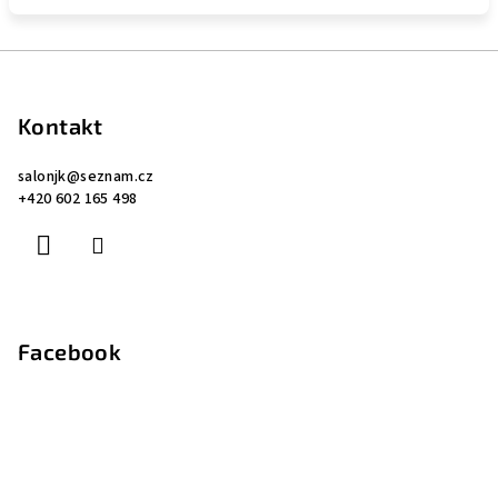
Z
á
p
Kontakt
a
salonjk
@
seznam.cz
t
+420 602 165 498
í
Facebook