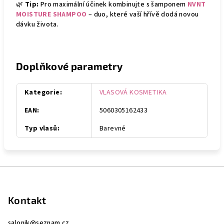
🌿
Tip:
Pro maximální účinek kombinujte s šamponem
NVNT
MOISTURE SHAMPOO
– duo, které vaší hřívě dodá novou
dávku života.
Doplňkové parametry
Kategorie
:
VLASOVÁ KOSMETIKA
EAN
:
5060305162433
Typ vlasů
:
Barevné
Z
á
p
Kontakt
a
salonjk
@
seznam.cz