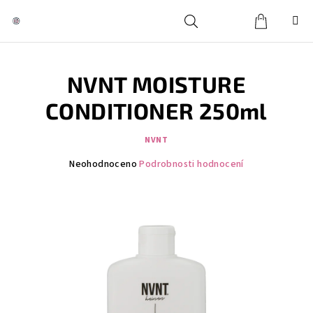
Přejít
na
obsah
Košík
Hledat
Přihlášení
NVNT MOISTURE
CONDITIONER 250ml
NVNT
Průměrné
Neohodnoceno
Podrobnosti hodnocení
hodnocení
produktu
je
0,0
z
5
hvězdiček.