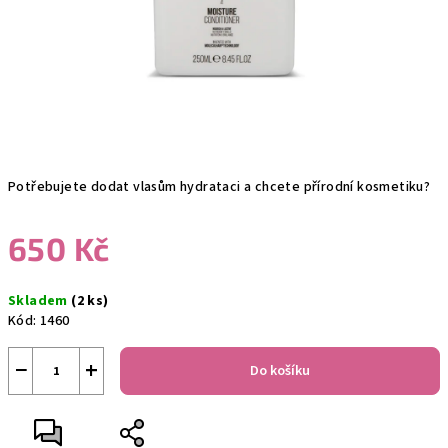
Potřebujete dodat vlasům hydrataci a chcete přírodní kosmetiku?
650 Kč
Měrná
Skladem
(2 ks)
cena:
Kód:
1460
−
+
Do košíku