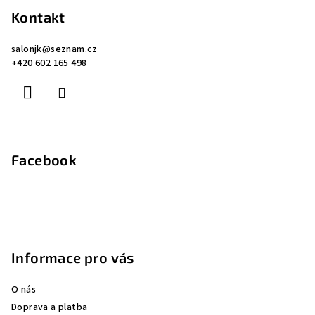
p
Kontakt
a
salonjk
@
seznam.cz
t
+420 602 165 498
í
Facebook
Informace pro vás
O nás
Doprava a platba