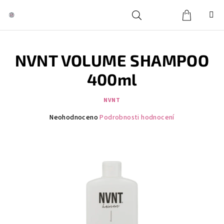
Přejít
na
obsah
Košík
Hledat
Přihlášení
NVNT VOLUME SHAMPOO
400ml
NVNT
Průměrné
Neohodnoceno
Podrobnosti hodnocení
hodnocení
produktu
je
0,0
z
5
hvězdiček.