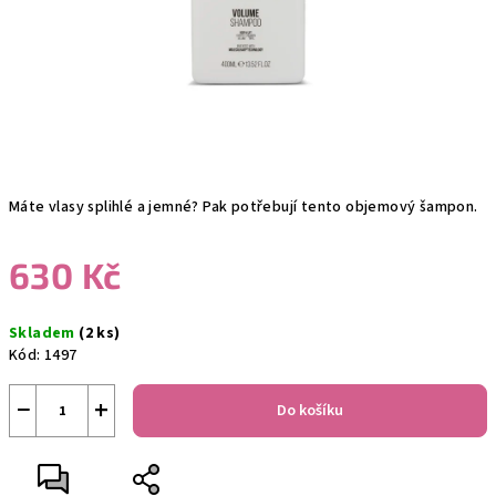
Máte vlasy splihlé a jemné? Pak potřebují tento objemový šampon.
630 Kč
Měrná
Skladem
(2 ks)
cena:
Kód:
1497
−
+
Do košíku