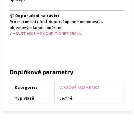
opakujte.
📦
Doporučení na závěr:
Pro maximální efekt doporučujeme kombinovat s
objemovým kondicionérem:
👉
NVNT VOLUME CONDITIONER 250 ml
Doplňkové parametry
Kategorie
:
VLASOVÁ KOSMETIKA
Typ vlasů
:
Jemné
Z
á