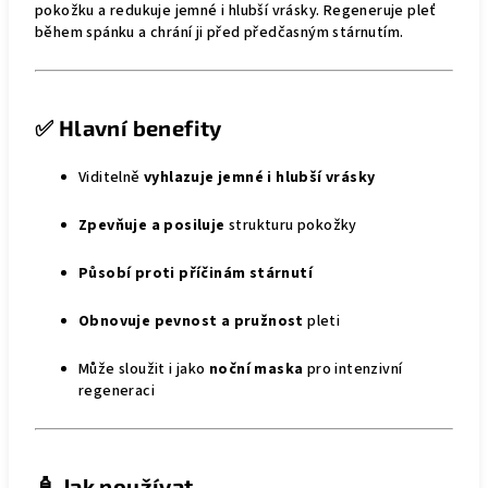
pokožku a redukuje jemné i hlubší vrásky. Regeneruje pleť
během spánku a chrání ji před předčasným stárnutím.
✅
Hlavní benefity
Viditelně
vyhlazuje jemné i hlubší vrásky
Zpevňuje a posiluje
strukturu pokožky
Působí proti příčinám stárnutí
Obnovuje pevnost a pružnost
pleti
Může sloužit i jako
noční maska
pro intenzivní
regeneraci
🧴
Jak používat