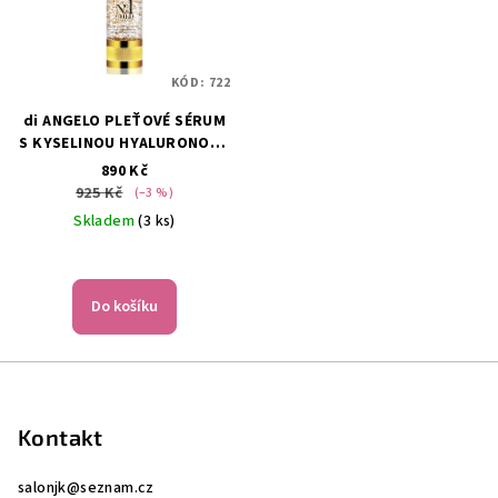
KÓD:
722
di ANGELO PLEŤOVÉ SÉRUM
S KYSELINOU HYALURONOVU
NO1 S 24KARÁTOVÝM
890 Kč
ZLATEM 30ML
925 Kč
(–3 %)
Skladem
(3 ks)
Do košíku
Z
á
p
Kontakt
a
salonjk
@
seznam.cz