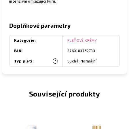
intenzivní omlazující kúru.
Doplňkové parametry
Kategorie
:
PLEŤOVÉ KRÉMY
EAN
:
3760183762733
?
Typ pleti
:
Suchá, Normální
Související produkty