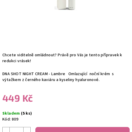
Chcete viditelně omládnout? Právě pro Vás je tento přípravek k
redukci vrásek!
DNA SHOT NIGHT CREAM - Lambre Omlazující noční krém s
výtažkem z černého kaviáru a kyseliny hyaluronové.
449 Kč
Měrná
Skladem
(5 ks)
cena:
Kód:
809