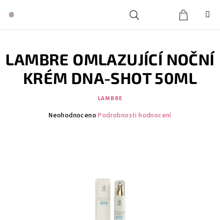
Přejít
na
obsah
Košík
Hledat
Přihlášení
LAMBRE OMLAZUJÍCÍ NOČNÍ
KRÉM DNA-SHOT 50ML
LAMBRE
Průměrné
Neohodnoceno
Podrobnosti hodnocení
hodnocení
produktu
je
0,0
z
5
hvězdiček.