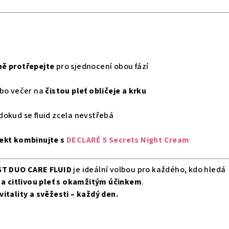
ně protřepejte
pro sjednocení obou fází
ebo večer na
čistou pleť obličeje a krku
dokud se fluid zcela nevstřebá
fekt kombinujte s
DECLARÉ 5 Secrets Night Cream
T DUO CARE FLUID
je ideální volbou pro každého, kdo hledá
u a citlivou pleť s okamžitým účinkem
.
itality a svěžesti – každý den.