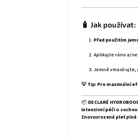
🧴 Jak používat:
Před použitím jem
Aplikujte ráno a/n
Jemně vmasírujte, 
💡 Tip: Pro maximální e
📦
DECLARÉ HYDROBOOS
intenzivní péči o sucho
Znovuzrozená pleť plná v