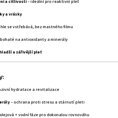
í a citlivosti
– ideální pro reaktivní pleť
ky a vrásky
chle se vstřebává, bez mastného filmu
 bohaté na antioxidanty a minerály
hladší a zářivější pleť
y:
nzivní hydratace a revitalizace
erály
– ochrana proti stresu a stárnutí pleti
olejová + vodní fáze pro dokonalou rovnováhu