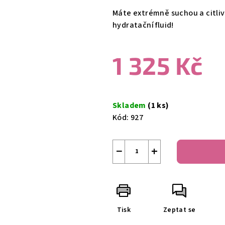
produktu
Máte extrémně suchou a citlivo
je
hydratační fluid
!
0,0
z
1 325 Kč
5
hvězdiček.
Měrná
cena:
Skladem
(1 ks)
Kód:
927
−
+
Tisk
Zeptat se