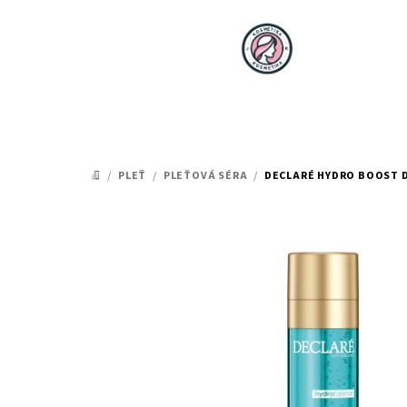
Přejít
na
obsah
/
PLEŤ
/
PLEŤOVÁ SÉRA
/
DECLARÉ HYDRO BOOST D
DOMŮ