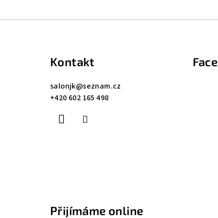
Z
á
Kontakt
Fac
p
a
salonjk
@
seznam.cz
+420 602 165 498
t
í
Přijímáme online