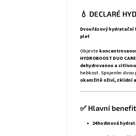
💧 DECLARÉ HYD
Dvoufázový hydratační f
pleť
Objevte
koncentrovanou
HYDROBOOST DUO CARE
dehydrovanou a citlivou
hebkost. Spojením dvou p
okamžitě oživí, zklidní a
✅ Hlavní benefit
24hodinová hydrat