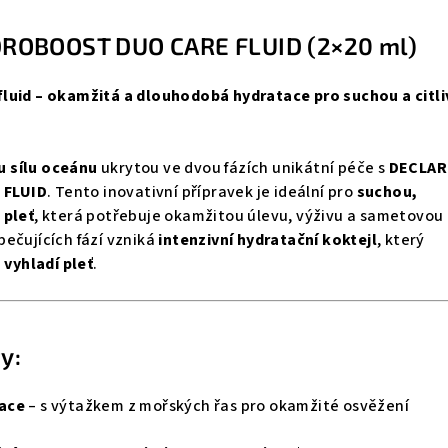
ROBOOST DUO CARE FLUID (2×20 ml)
luid – okamžitá a dlouhodobá hydratace pro suchou a citl
 sílu oceánu
ukrytou ve dvou fázích unikátní péče s
DECLAR
 FLUID
. Tento inovativní přípravek je ideální pro
suchou,
 pleť
, která potřebuje okamžitou úlevu, výživu a sametovou
ečujících fází vzniká
intenzivní hydratační koktejl
, který
 vyhladí pleť
.
y:
ace
– s výtažkem z mořských řas pro okamžité osvěžení