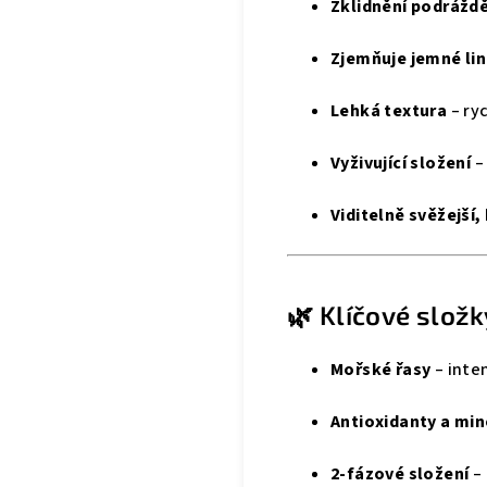
Zklidnění podrážděn
Zjemňuje jemné lin
Lehká textura
– ry
Vyživující složení
–
Viditelně svěžejší, 
🌿 Klíčové složk
Mořské řasy
– inte
Antioxidanty a min
2-fázové složení
– 