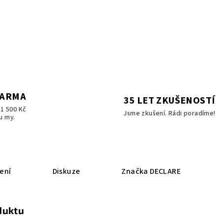
DARMA
35 LET ZKUŠENOSTÍ
1 500 Kč
Jsme zkušení. Rádi poradíme!
u my.
ení
Diskuze
Značka
DECLARE
duktu