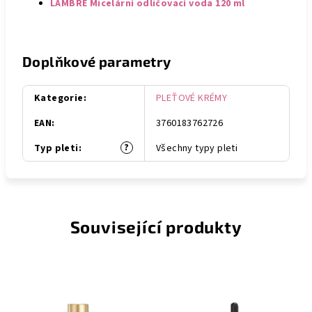
LAMBRE Micelární odličovací voda 120 ml
Doplňkové parametry
Kategorie
:
PLEŤOVÉ KRÉMY
EAN
:
3760183762726
?
Typ pleti
:
Všechny typy pleti
Související produkty