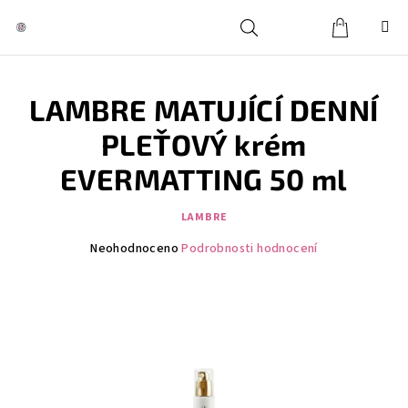
Přejít
na
obsah
Košík
Hledat
Přihlášení
LAMBRE MATUJÍCÍ DENNÍ
PLEŤOVÝ krém
EVERMATTING 50 ml
LAMBRE
Průměrné
Neohodnoceno
Podrobnosti hodnocení
hodnocení
produktu
je
0,0
z
5
hvězdiček.