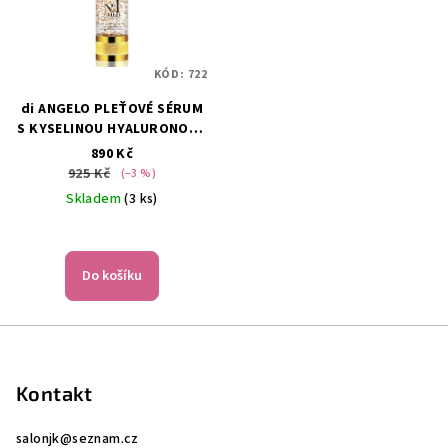
KÓD:
722
di ANGELO PLEŤOVÉ SÉRUM
S KYSELINOU HYALURONOVU
NO1 S 24KARÁTOVÝM
890 Kč
ZLATEM 30ML
925 Kč
(–3 %)
Skladem
(3 ks)
Do košíku
Z
á
p
Kontakt
a
salonjk
@
seznam.cz