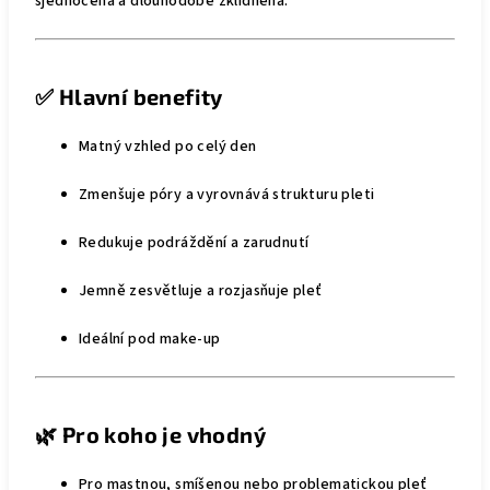
sjednocená a dlouhodobě zklidněná.
✅
Hlavní benefity
Matný vzhled po celý den
Zmenšuje póry a vyrovnává strukturu pleti
Redukuje podráždění a zarudnutí
Jemně zesvětluje a rozjasňuje pleť
Ideální pod make-up
🌿
Pro koho je vhodný
Pro mastnou, smíšenou nebo problematickou pleť