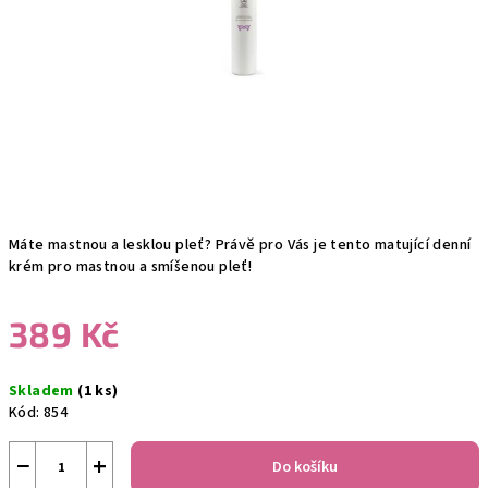
Máte mastnou a lesklou pleť? Právě pro Vás je tento matující denní
krém pro mastnou a smíšenou pleť!
389 Kč
Měrná
Skladem
(1 ks)
cena:
Kód:
854
−
+
Do košíku