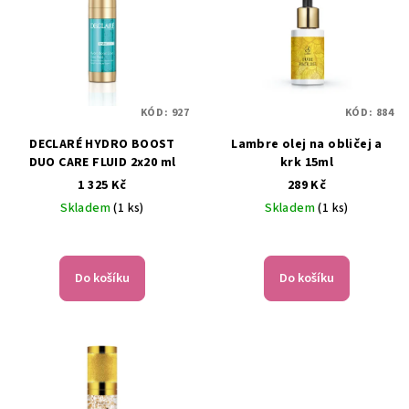
KÓD:
927
KÓD:
884
DECLARÉ HYDRO BOOST
Lambre olej na obličej a
DUO CARE FLUID 2x20 ml
krk 15ml
1 325 Kč
289 Kč
Skladem
(1 ks)
Skladem
(1 ks)
Do košíku
Do košíku