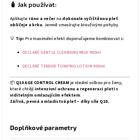
🧴 Jak používat:
Aplikujte
ráno a večer
na
dokonale vyčištěnou pleť
obličeje a krku
. Jemně vmasírujte krouživými pohyby.
💡
Tip:
Pro maximální efekt doporučujeme kombinovat s:
DECLARÉ GENTLE CLEANSING MILK 400ml
DECLARÉ TENDER TONIFING LOTION 400ml
📦
Q10 AGE CONTROL CREAM
je ideální volbou pro ženy,
které chtějí
intenzivní ochranu a regeneraci pleti s
viditelným omlazujícím efektem
.
Zářivá, pevná a mladistvá pleť – díky síle Q10.
Doplňkové parametry