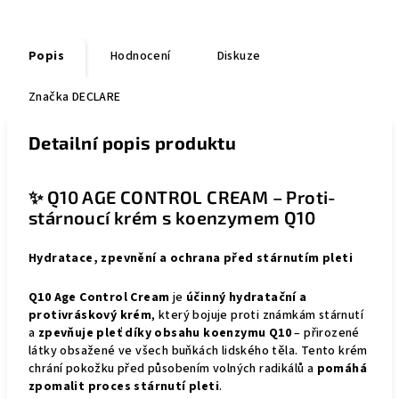
Popis
Hodnocení
Diskuze
Značka
DECLARE
Detailní popis produktu
✨ Q10 AGE CONTROL CREAM – Proti-
stárnoucí krém s koenzymem Q10
Hydratace, zpevnění a ochrana před stárnutím pleti
Q10 Age Control Cream
je
účinný hydratační a
protivráskový krém
, který bojuje proti známkám stárnutí
a
zpevňuje pleť díky obsahu koenzymu Q10
– přirozené
látky obsažené ve všech buňkách lidského těla. Tento krém
chrání pokožku před působením volných radikálů a
pomáhá
zpomalit proces stárnutí pleti
.