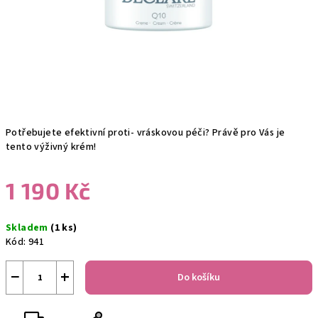
Potřebujete efektivní proti- vráskovou péči? Právě pro Vás je
tento výživný krém!
1 190 Kč
Měrná
Skladem
(1 ks)
cena:
Kód:
941
−
+
Do košíku