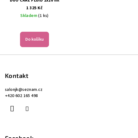
DUO CARE FLUID 2x20 ml
1 325 Kč
Skladem
(1 ks)
Do košíku
Z
á
p
Kontakt
a
salonjk
@
seznam.cz
t
+420 602 165 498
í
Facebook