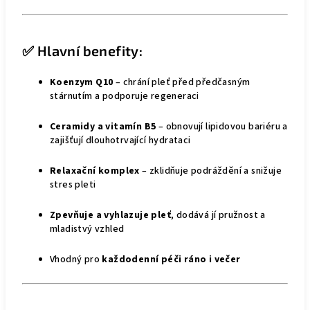
✅ Hlavní benefity:
Koenzym Q10
– chrání pleť před předčasným
stárnutím a podporuje regeneraci
Ceramidy a vitamín B5
– obnovují lipidovou bariéru a
zajišťují dlouhotrvající hydrataci
Relaxační komplex
– zklidňuje podráždění a snižuje
stres pleti
Zpevňuje a vyhlazuje pleť
, dodává jí pružnost a
mladistvý vzhled
Vhodný pro
každodenní péči ráno i večer