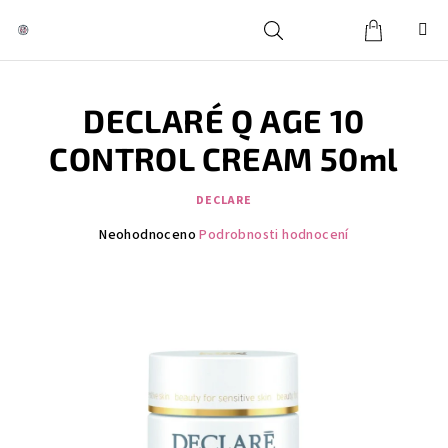
Přejít
na
obsah
Košík
Hledat
Přihlášení
DECLARÉ Q AGE 10
CONTROL CREAM 50ml
DECLARE
Průměrné
Neohodnoceno
Podrobnosti hodnocení
hodnocení
produktu
je
0,0
z
5
hvězdiček.