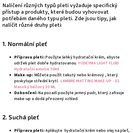
Nalíčení různých typů pleti vyžaduje specifický
přístup a produkty, které budou vyhovovat
potřebám daného typu pleti. Zde jsou tipy, jak
nalíčit různé druhy pleti
:
1. Normální pleť
Příprava pleti:
Použijte lehký hydratační krém, abyste
udrželi plet dobře hydratovanou.
YODEYMA LIGHT FLUID
Hydratační emulze 50ml
Make-up:
Můžete použít tekutý nebo krémový , který
poskytuje střední krytí.
LAMBRE MATTING MAKE-UP - 02
klasický béžový 30 ML
Dokončení:
Na pozadí použijte jemný pudr, který zafixuje
make-up a dodá přirozený vzhled.
2. Suchá pleť
Příprava pleti:
Aplikujte hydratační krém nebo olej na pleť,