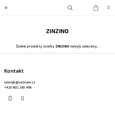
Přejít
na
obsah
Košík
Hledat
Přihlášení
ZINZINO
Žádné produkty značky
ZINZINO
nebyly nalezeny...
Z
á
p
Kontakt
a
salonjk
@
seznam.cz
t
+420 602 165 498
í