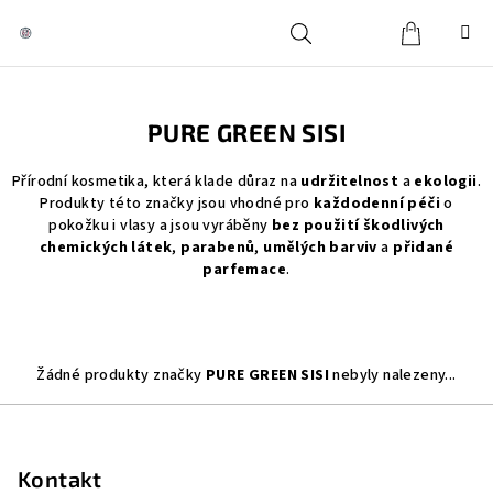
Přejít
na
obsah
Košík
Hledat
Přihlášení
PURE GREEN SISI
Přírodní kosmetika, která klade důraz na
udržitelnost
a
ekologii
.
Produkty této značky jsou vhodné pro
každodenní péči
o
pokožku i vlasy a jsou vyráběny
bez použití škodlivých
chemických látek
,
parabenů
,
umělých barviv
a
přidané
parfemace
.
Žádné produkty značky
PURE GREEN SISI
nebyly nalezeny...
Z
á
p
Kontakt