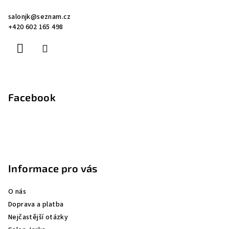
a
salonjk
@
seznam.cz
t
+420 602 165 498
í
Facebook
Informace pro vás
O nás
Doprava a platba
Nejčastější otázky