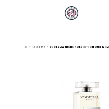
Přejít
na
obsah
/
PARFÉMY
/
YODEYMA NICHE KOLLECTION OUD GEM
DOMŮ