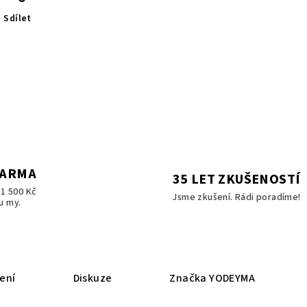
Sdílet
DARMA
35 LET ZKUŠENOSTÍ
1 500 Kč
Jsme zkušení. Rádi poradíme!
u my.
ení
Diskuze
Značka
YODEYMA