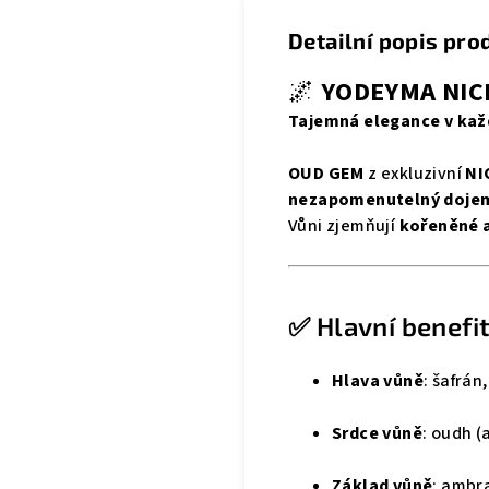
Detailní popis pro
🌌
YODEYMA NIC
Tajemná elegance v kaž
OUD GEM
z exkluzivní
NI
nezapomenutelný doje
Vůni zjemňují
kořeněné 
✅ Hlavní benefi
Hlava vůně
: šafrán
Srdce vůně
: oudh (
Základ vůně
: ambra