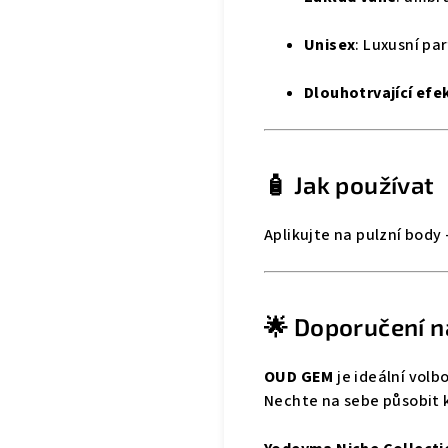
Unisex
: Luxusní pa
Dlouhotrvající efe
🧴 Jak používat
Aplikujte na pulzní body –
🌟 Doporučení n
OUD GEM
je ideální volb
Nechte na sebe působit k