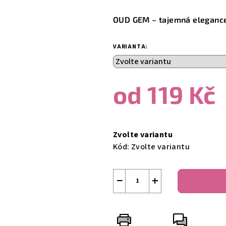
produktu
OUD GEM – tajemná elegance
je
0,0
z
VARIANTA:
5
hvězdiček.
od
119 Kč
Měrná
cena:
Zvolte variantu
Kód:
Zvolte variantu
−
+