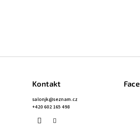
Z
á
Kontakt
Fac
p
a
salonjk
@
seznam.cz
+420 602 165 498
t
í