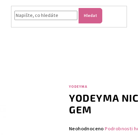
Hledat
YODEYMA
YODEYMA NIC
GEM
Průměrné
Neohodnoceno
Podrobnosti h
hodnocení