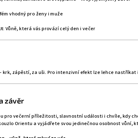
rfém vhodný pro ženy i muže
kt
: Vůně, která vás provází celý den i večer
 krk, zápěstí, za uši. Pro intenzivní efekt lze lehce nastříkat
a závěr
ou pro večerní příležitosti, slavnostní události i chvíle, kdy 
ouzlo Orientu a vyjádřete svou jedinečnou osobnost vůní, kt