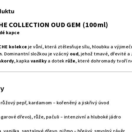
duktu
HE COLLECTION OUD GEM (100ml)
dé kapce
CHE kolekce
je vůní, která ztělesňuje sílu, hloubku a výjime
m
. Dominantní složkou je vzácný
oud
, jehož tmavé, dřevité a
akordy
, kapka
vanilky
a dotek
růže
, které dohromady tvoří 
ty
, růžový pepř, kardamom – kořeněný a jiskřivý úvod
agarové dřevo), růže, pačuli – intenzivní a hluboké jádro
, vanilka, santalové dřevo, pižmo – hřejivý, smyslný závěr