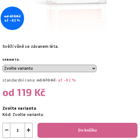
od 670 Kč
až –82 %
Svěží vůně se závanem léta.
VARIANTA:
standardní cena:
od 670 Kč
až –82 %
od
119 Kč
Měrná
Zvolte variantu
cena:
Kód:
Zvolte variantu
−
+
Do košíku