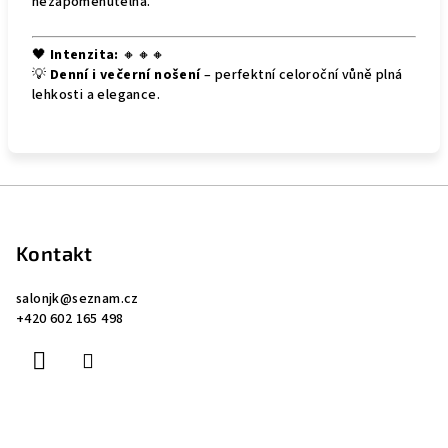
nezapomenutelná.
🖤
Intenzita:
🔸🔸🔸
💡
Denní i večerní nošení
– perfektní celoroční vůně plná
lehkosti a elegance.
Z
á
p
Kontakt
a
salonjk
@
seznam.cz
t
+420 602 165 498
í