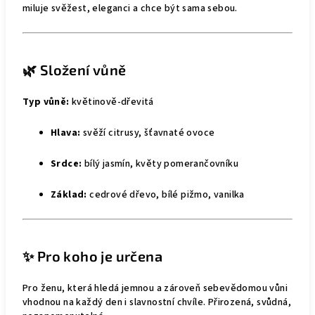
miluje svěžest, eleganci a chce být sama sebou.
🌿 Složení vůně
Typ vůně:
květinově-dřevitá
Hlava:
svěží citrusy, šťavnaté ovoce
Srdce:
bílý jasmín, květy pomerančovníku
Základ:
cedrové dřevo, bílé pižmo, vanilka
✨ Pro koho je určena
Pro ženu, která hledá jemnou a zároveň sebevědomou vůni
vhodnou na každý den i slavnostní chvíle. Přirozená, svůdná,