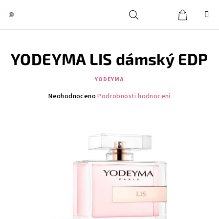
Přejít
na
obsah
Košík
Hledat
Přihlášení
YODEYMA LIS dámský EDP
YODEYMA
Průměrné
Neohodnoceno
Podrobnosti hodnocení
hodnocení
produktu
je
0,0
z
5
hvězdiček.