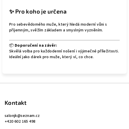
✨ Pro koho je určena
Pro sebevědomého muže, který hledá moderní vůni s
příjemným, svěžím základem a smyslným vyzněním.
📦
Doporučení na závěr:
Skvělá volba pro každodenní nošení i výjimečné příležitosti.
Ideální jako dárek pro muže, který ví, co chce.
Z
á
p
Kontakt
a
salonjk
@
seznam.cz
t
+420 602 165 498
í