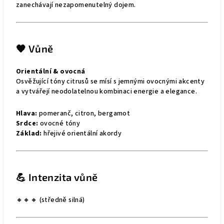
zanechávají nezapomenutelný dojem.
🧡 Vůně
Orientální & ovocná
Osvěžující tóny citrusů se mísí s jemnými ovocnými akcenty
a vytvářejí neodolatelnou kombinaci energie a elegance.
Hlava:
pomeranč, citron, bergamot
Srdce:
ovocné tóny
Základ:
hřejivé orientální akordy
💪 Intenzita vůně
🔸🔸🔸 (středně silná)