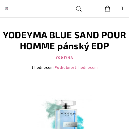
Přejít
na
obsah
Košík
Hledat
Přihlášení
YODEYMA BLUE SAND POUR
HOMME pánský EDP
YODEYMA
Průměrné
1 hodnocení
Podrobnosti hodnocení
hodnocení
produktu
je
5,0
z
5
hvězdiček.