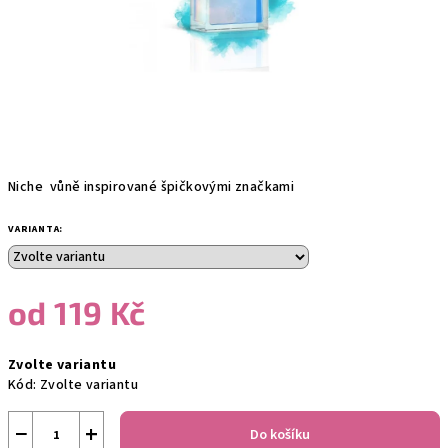
Niche vůně inspirované špičkovými značkami
VARIANTA:
od
119 Kč
Měrná
Zvolte variantu
cena:
Kód:
Zvolte variantu
−
+
Do košíku