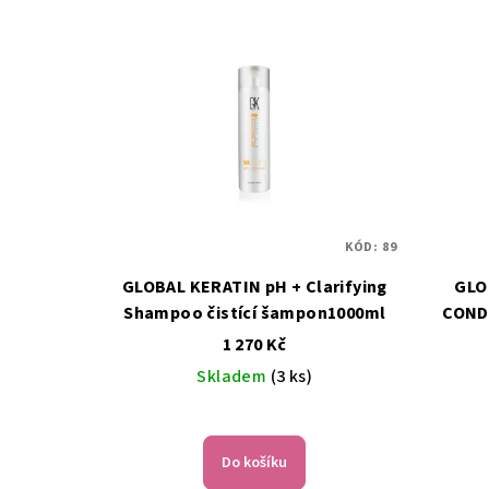
KÓD:
89
GLOBAL KERATIN pH + Clarifying
GLO
Shampoo čistící šampon1000ml
CONDI
1 270 Kč
Skladem
(3 ks)
Do košíku