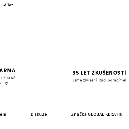
Sdílet
DARMA
35 LET ZKUŠENOSTÍ
1 500 Kč
Jsme zkušení. Rádi poradíme!
u my.
ení
Diskuze
Značka
GLOBAL KERATIN