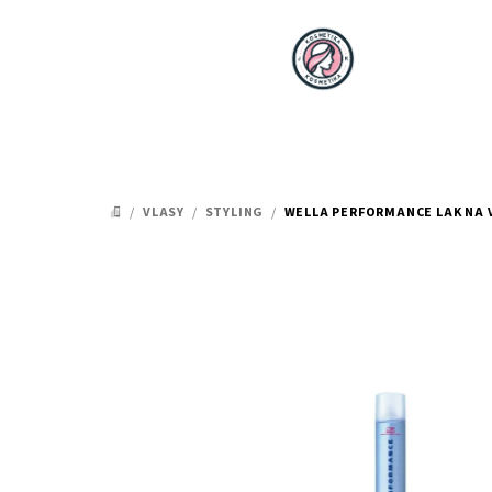
Přejít
na
obsah
/
VLASY
/
STYLING
/
WELLA PERFORMANCE LAK NA V
DOMŮ