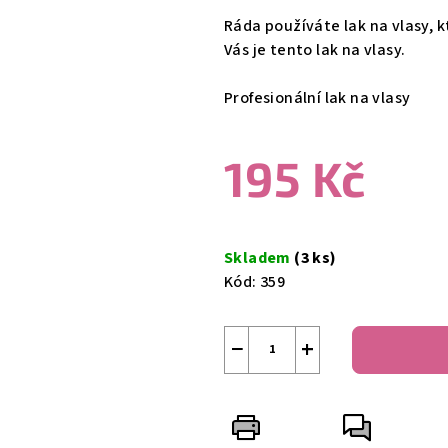
produktu
Ráda používáte lak na vlasy, 
je
Vás je tento lak na vlasy.
0,0
z
Profesionální lak na vlasy
5
hvězdiček.
195 Kč
Měrná
cena:
Skladem
(3 ks)
Kód:
359
−
+