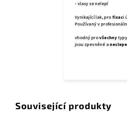
- vlasy se nelepí
Vynikající lak, pro
fixac
i
Používaný v profesionáln
vhodný pro
všechny
typy
jsou zpevněné a
neslep
Související produkty