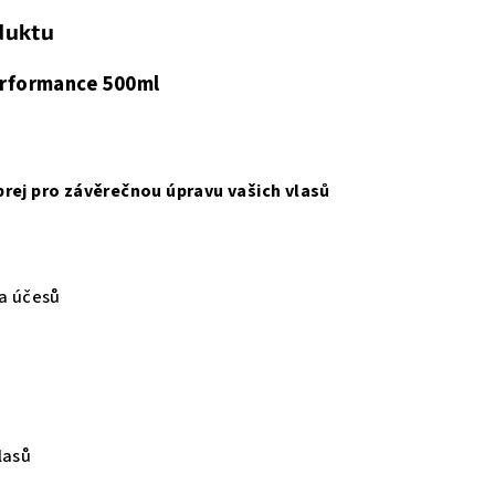
duktu
erformance 500ml
prej pro závěrečnou úpravu vašich vlasů
 a účesů
vlasů