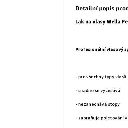
Detailní popis pro
Lak na vlasy Wella P
Profesionální vlasový s
- pro všechny typy vlasů
- snadno se vyčesává
- nezanechává stopy
- zabraňuje poletování 