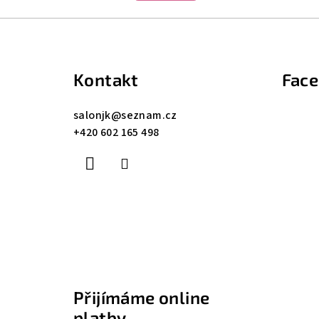
Z
á
Kontakt
Fac
p
a
salonjk
@
seznam.cz
+420 602 165 498
t
í
Přijímáme online
platby