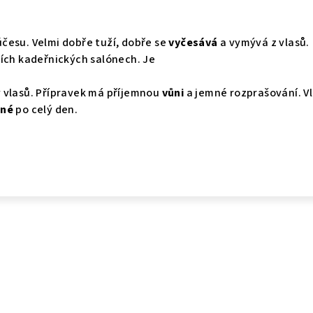
 účesu. Velmi dobře tuží, dobře se
vyčesává
a vymývá z vlasů.
ích kadeřnických salónech. Je
 vlasů. Přípravek má příjemnou
vůni
a jemné rozprašování. V
ené
po celý den.