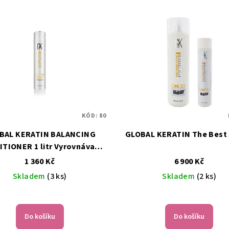
KÓD:
80
BAL KERATIN BALANCING
GLOBAL KERATIN The Best 
TIONER 1 litr Vyrovnávací
kondicionér
1 360 Kč
6 900 Kč
Skladem
(3 ks)
Skladem
(2 ks)
Průměrné
hodnocení
Do košíku
Do košíku
produktu