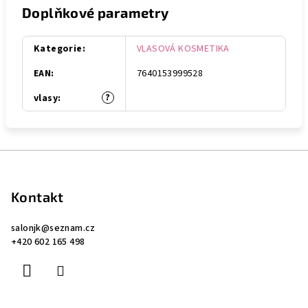
Doplňkové parametry
Kategorie
:
VLASOVÁ KOSMETIKA
EAN
:
7640153999528
?
vlasy
:
Z
á
p
Kontakt
a
salonjk
@
seznam.cz
t
+420 602 165 498
í