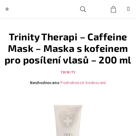
Přejít
na
obsah
Košík
Hledat
Přihlášení
Trinity Therapi – Caffeine
Mask – Maska s kofeinem
pro posílení vlasů – 200 ml
TRINITY
Průměrné
Neohodnoceno
Podrobnosti hodnocení
hodnocení
produktu
je
0,0
z
5
hvězdiček.