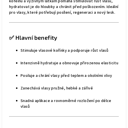
kofeinu a výživným látkám pomáhá stimulovat růst vlasů,
hydratovat je do hloubky a chránit před poškozením. Ideální
pro vlasy, které potřebují posílení, regeneraci a nový lesk.
✅ Hlavní benefity
Stimuluje vlasové kořínky a podporuje růst vlasů
Intenzivně hydratuje a obnovuje přirozenou elasticitu
Posiluje a chrání vlasy před teplem a okolními vlivy
Zanechává vlasy pružné, hebké a zářivé
Snadná aplikace a rovnoměrné rozložení po délce
vlasů