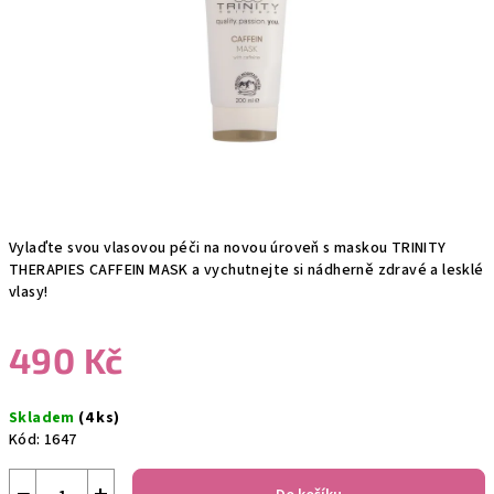
Vylaďte svou vlasovou péči na novou úroveň s maskou TRINITY
THERAPIES CAFFEIN MASK a vychutnejte si nádherně zdravé a lesklé
vlasy!
490 Kč
Měrná
Skladem
(4 ks)
cena:
Kód:
1647