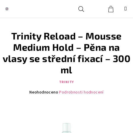
Přejít
na
obsah
Košík
Hledat
Přihlášení
Trinity Reload – Mousse
Medium Hold – Pěna na
vlasy se střední fixací – 300
ml
TRINITY
Průměrné
Neohodnoceno
Podrobnosti hodnocení
hodnocení
produktu
je
0,0
z
5