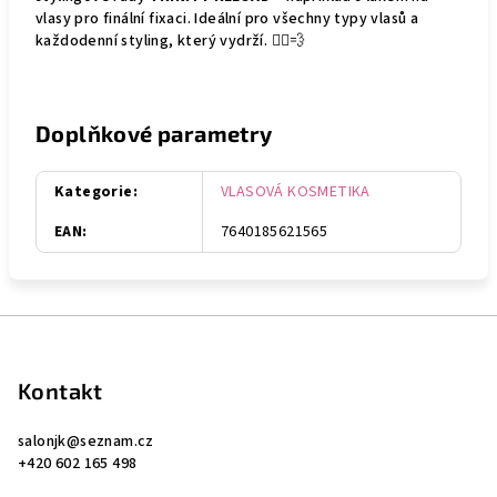
vlasy pro finální fixaci. Ideální pro všechny typy vlasů a
každodenní styling, který vydrží. 💁‍♀️💨
Doplňkové parametry
Kategorie
:
VLASOVÁ KOSMETIKA
EAN
:
7640185621565
Z
á
p
Kontakt
a
salonjk
@
seznam.cz
t
+420 602 165 498
í