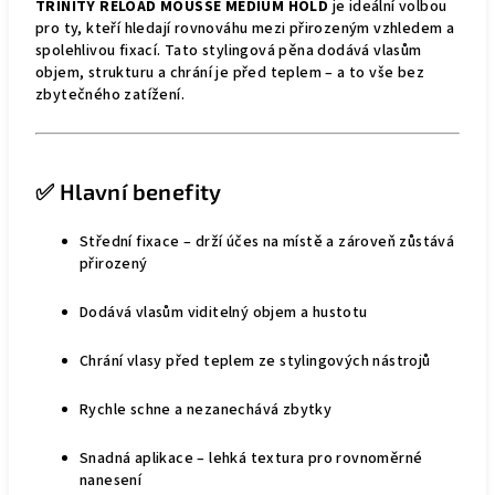
TRINITY RELOAD MOUSSE MEDIUM HOLD
je ideální volbou
pro ty, kteří hledají rovnováhu mezi přirozeným vzhledem a
spolehlivou fixací. Tato stylingová pěna dodává vlasům
objem, strukturu a chrání je před teplem – a to vše bez
zbytečného zatížení.
✅ Hlavní benefity
Střední fixace – drží účes na místě a zároveň zůstává
přirozený
Dodává vlasům viditelný objem a hustotu
Chrání vlasy před teplem ze stylingových nástrojů
Rychle schne a nezanechává zbytky
Snadná aplikace – lehká textura pro rovnoměrné
nanesení