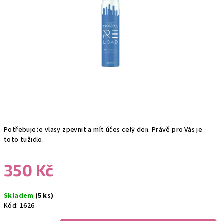
hvězdiček.
Potřebujete vlasy zpevnit a mít účes celý den. Právě pro Vás je
toto tužidlo.
350 Kč
Měrná
Skladem
(5 ks)
cena:
Kód:
1626