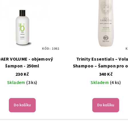
KÓD:
1061
K
AER VOLUME - objemový
Trinity Essentials – Vo
šampon - 250ml
Shampoo – Šampon pro 
jemných vlasů – 300 
230 Kč
340 Kč
Skladem
(3 ks)
Skladem
(4 ks)
Průměrné
hodnocení
Do košíku
Do košíku
produktu
je
5,0
z