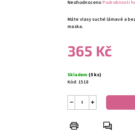
Průměrné
Neohodnoceno
Podrobnosti h
hodnocení
produktu
Máte vlasy suché lámavé a bez
je
maska.
0,0
z
365 Kč
5
hvězdiček.
Měrná
cena:
Skladem
(5 ks)
Kód:
1518
−
+