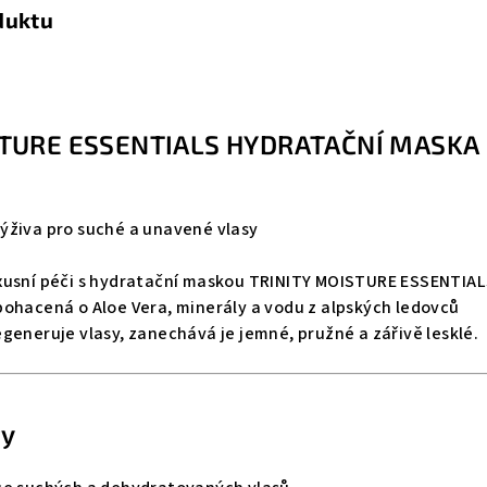
duktu
STURE ESSENTIALS HYDRATAČNÍ MASKA
ýživa pro suché a unavené vlasy
xusní péči s hydratační maskou TRINITY MOISTURE ESSENTIAL
bohacená o Aloe Vera, minerály a vodu z alpských ledovců
generuje vlasy, zanechává je jemné, pružné a zářivě lesklé.
ty