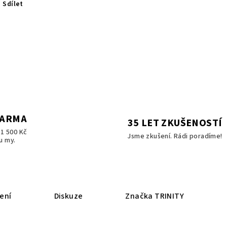
Sdílet
DARMA
35 LET ZKUŠENOSTÍ
1 500 Kč
Jsme zkušení. Rádi poradíme!
u my.
ení
Diskuze
Značka
TRINITY