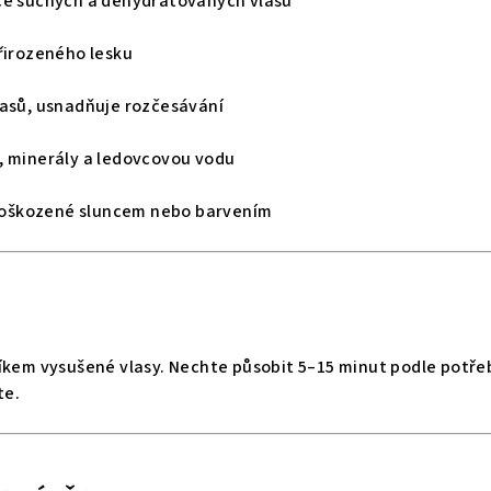
ce suchých a dehydratovaných vlasů
řirozeného lesku
lasů, usnadňuje rozčesávání
, minerály a ledovcovou vodu
y poškozené sluncem nebo barvením
íkem vysušené vlasy. Nechte působit 5–15 minut podle potře
te.