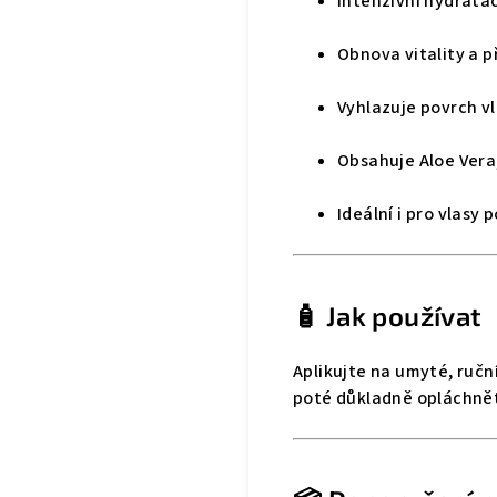
Intenzivní hydrata
Obnova vitality a p
Vyhlazuje povrch v
Obsahuje Aloe Vera
Ideální i pro vlas
🧴 Jak používat
Aplikujte na umyté, ručn
poté důkladně opláchně