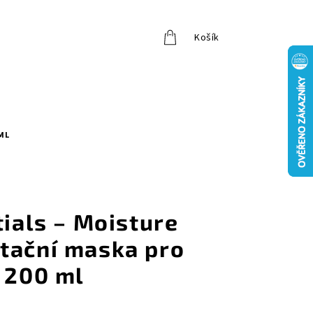
Košík
Přihlášení
ML
tials – Moisture
tační maska pro
– 200 ml