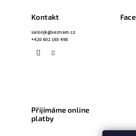
á
Kontakt
Fac
p
a
salonjk
@
seznam.cz
+420 602 165 498
t
í
Přijímáme online
platby