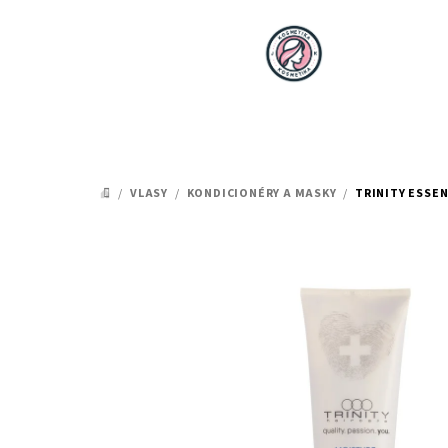
Přejít
na
obsah
/
VLASY
/
KONDICIONÉRY A MASKY
/
TRINITY ESSEN
DOMŮ