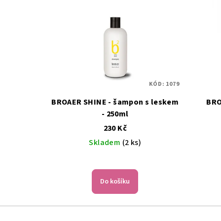
KÓD:
1079
BROAER SHINE - šampon s leskem
BRO
- 250ml
230 Kč
Skladem
(2 ks)
Do košíku
Z