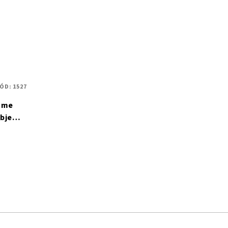
ÓD:
1527
lume
objem
ml