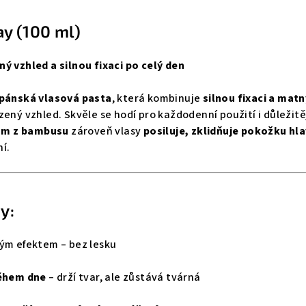
ay (100 ml)
ý vzhled a silnou fixaci po celý den
 pánská vlasová pasta
, která kombinuje
silnou fixaci a matn
ený vzhled. Skvěle se hodí pro každodenní použití i důležitě
ům z bambusu
zároveň vlasy
posiluje, zklidňuje pokožku hl
í.
y:
ým efektem – bez lesku
během dne
– drží tvar, ale zůstává tvárná