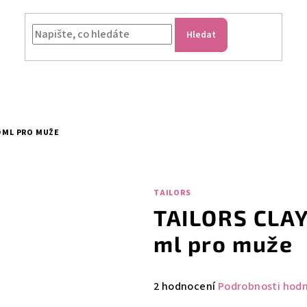
Hledat
0 ML PRO MUŽE
TAILORS
TAILORS CLAY
ml pro muže
Průměrné
2 hodnocení
Podrobnosti hod
hodnocení