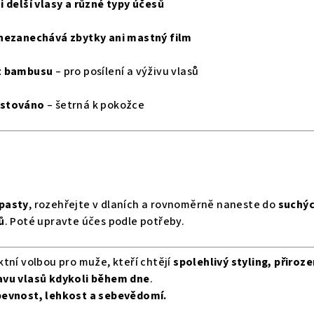
 delší vlasy a různé typy účesů
 nezanechává zbytky ani mastný film
z bambusu
– pro posílení a výživu vlasů
estováno
– šetrná k pokožce
pasty
, rozehřejte v dlaních a rovnoměrně naneste do
suchý
ů
. Poté upravte účes podle potřeby.
ktní volbou pro muže, kteří chtějí
spolehlivý styling, přiroz
avu vlasů kdykoli během dne
.
pevnost, lehkost a sebevědomí.