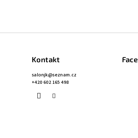
Z
á
Kontakt
Fac
p
a
salonjk
@
seznam.cz
+420 602 165 498
t
í