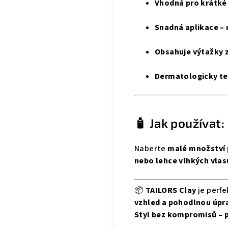
Vhodná pro krátké i
Snadná aplikace –
Obsahuje výtažky 
Dermatologicky t
🧴 Jak používat:
Naberte
malé množství 
nebo lehce vlhkých vlas
📦
TAILORS Clay
je perfe
vzhled a pohodlnou úpr
Styl bez kompromisů – 