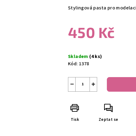
produktu
Stylingová pasta pro modelac
je
5,0
450 Kč
z
5
hvězdiček.
Měrná
cena:
Skladem
(4 ks)
Kód:
1378
−
+
Tisk
Zeptat se