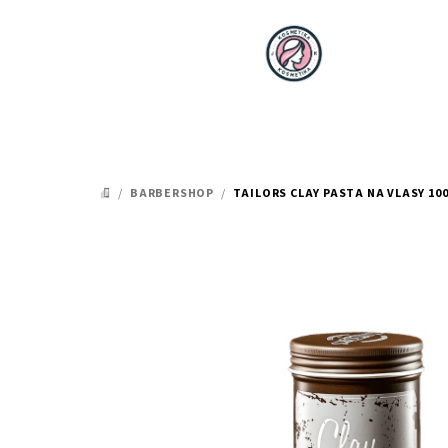
Přejít
na
obsah
/
BARBERSHOP
/
TAILORS CLAY PASTA NA VLASY 10
DOMŮ