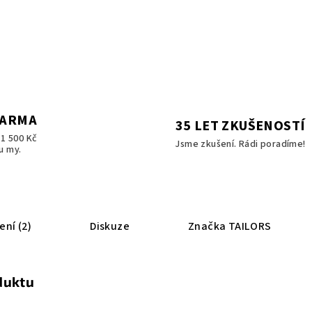
DARMA
35 LET ZKUŠENOSTÍ
1 500 Kč
Jsme zkušení. Rádi poradíme!
u my.
ní (2)
Diskuze
Značka
TAILORS
duktu