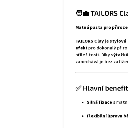
🧑‍💼 TAILORS Cl
Matná pasta pro přirozen
TAILORS Clay
je
stylová
efekt
pro dokonalý přiroz
příležitosti. Díky
výtažk
zanechává je bez zatížen
✅ Hlavní benefit
Silná fixace
s matn
Flexibilní úprava 