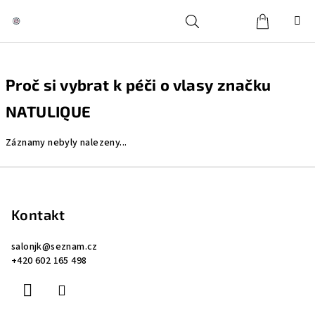
Přejít
na
obsah
Košík
Hledat
Přihlášení
Proč si vybrat k péči o vlasy značku
NATULIQUE
Záznamy nebyly nalezeny...
Z
á
p
Kontakt
a
salonjk
@
seznam.cz
t
+420 602 165 498
í