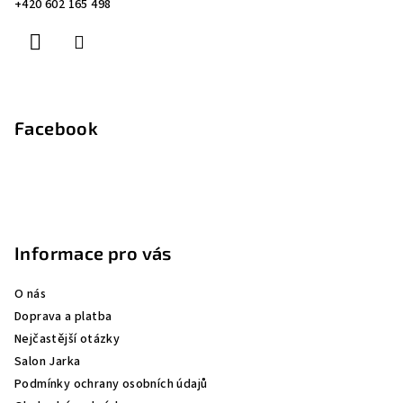
+420 602 165 498
í
Facebook
Informace pro vás
O nás
Doprava a platba
Nejčastější otázky
Salon Jarka
Podmínky ochrany osobních údajů