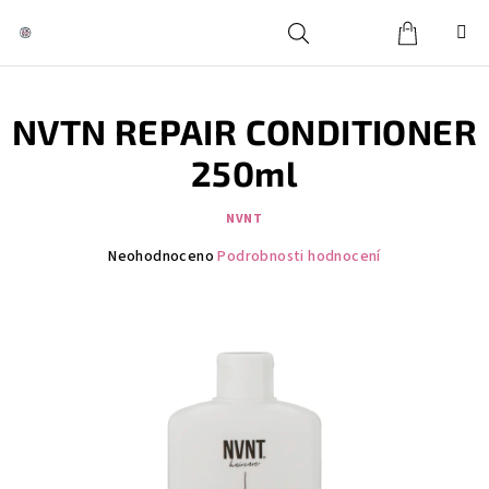
Přejít
na
obsah
Košík
Hledat
Přihlášení
NVTN REPAIR CONDITIONER
250ml
NVNT
Průměrné
Neohodnoceno
Podrobnosti hodnocení
hodnocení
produktu
je
0,0
z
5
hvězdiček.