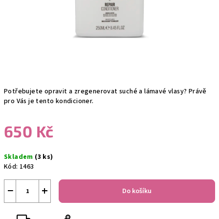
Potřebujete opravit a zregenerovat suché a lámavé vlasy? Právě
pro Vás je tento kondicioner.
650 Kč
Měrná
Skladem
(3 ks)
cena:
Kód:
1463
−
+
Do košíku