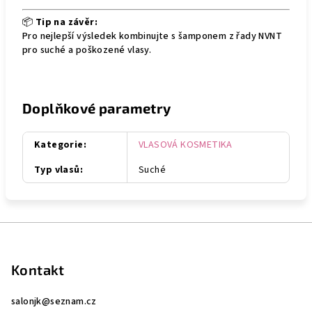
📦
Tip na závěr:
Pro nejlepší výsledek kombinujte s šamponem z řady NVNT
pro suché a poškozené vlasy.
Doplňkové parametry
Kategorie
:
VLASOVÁ KOSMETIKA
Typ vlasů
:
Suché
Z
á
p
Kontakt
a
salonjk
@
seznam.cz
t