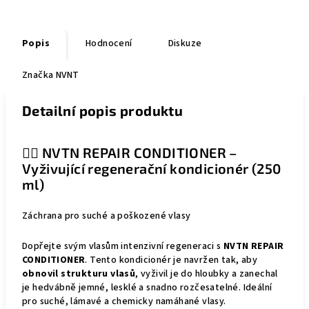
Popis
Hodnocení
Diskuze
Značka
NVNT
Detailní popis produktu
💆‍♀️ NVTN REPAIR CONDITIONER –
Vyživující regenerační kondicionér (250
ml)
Záchrana pro suché a poškozené vlasy
Dopřejte svým vlasům intenzivní regeneraci s
NVTN REPAIR
CONDITIONER
. Tento kondicionér je navržen tak, aby
obnovil strukturu vlasů
, vyživil je do hloubky a zanechal
je hedvábně jemné, lesklé a snadno rozčesatelné. Ideální
pro suché, lámavé a chemicky namáhané vlasy.