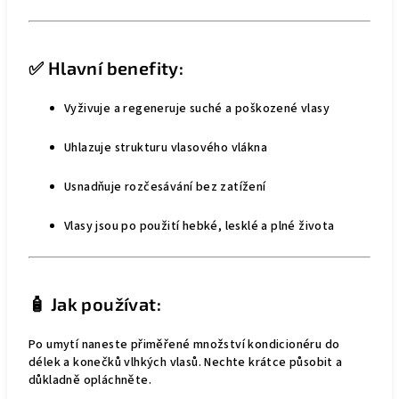
✅ Hlavní benefity:
Vyživuje a regeneruje suché a poškozené vlasy
Uhlazuje strukturu vlasového vlákna
Usnadňuje rozčesávání bez zatížení
Vlasy jsou po použití hebké, lesklé a plné života
🧴 Jak používat:
Po umytí naneste přiměřené množství kondicionéru do
délek a konečků vlhkých vlasů. Nechte krátce působit a
důkladně opláchněte.