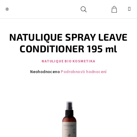
Přejít
na
obsah
Košík
Hledat
Přihlášení
NATULIQUE SPRAY LEAVE
CONDITIONER 195 ml
NATULIQUE BIO KOSMETIKA
Průměrné
Neohodnoceno
Podrobnosti hodnocení
hodnocení
produktu
je
0,0
z
5
hvězdiček.