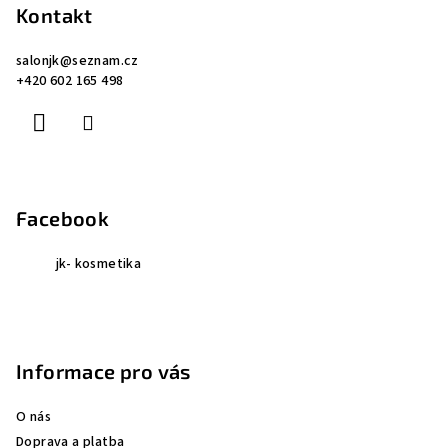
p
Kontakt
a
salonjk
@
seznam.cz
t
+420 602 165 498
í
Facebook
jk- kosmetika
Informace pro vás
O nás
Doprava a platba