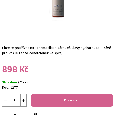
Chcete používat BIO kosmetiku a zároveň vlasy hydratovat? Právě
pro Vás je tento condicioner ve spreji .
898 Kč
Měrná
Skladem
(2 ks)
cena:
Kód:
1277
−
+
Do košíku