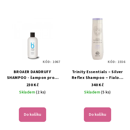
KÓD:
1067
KÓD:
1556
BROAER DANDRUFF
Trinity Essentials – Silver
SHAMPOO - šampon proti
Reflex Shampoo – Fialový
lupům - 250ml
šampon pro blond, šedivé
230 Kč
340 Kč
a odbarvené vlasy – 300 ml
Skladem
(2 ks)
Skladem
(5 ks)
Průměrné
hodnocení
produktu
Do košíku
Do košíku
je
5,0