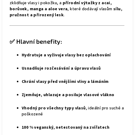
zklidňuje vlasy i pokožku, a
přírodní výtažky z acai,
borůvek, manga a aloe vera
, které dodávají vlasům
sílu,
pružnost a přirozený lesk
.
✅ Hlavní benefity:
Hydratuje a vyživuje vlasy bez oplachování
Usnadňuje rozčesávání a úpravu vlasů
Chrání vlasy před vnějšími vlivy a lámáním
Zjemňuje, uhlazuje a posiluje vlasové vlákno
Vhodný pro všechny typy vlasů
, ideální pro suché a
poškozené
100 % veganský, netestovaný na zvířatech