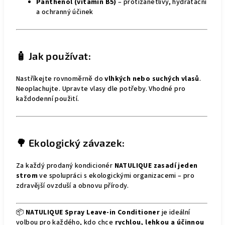
Panthenol (vitamin B5)
– protizánětlivý, hydratační
a ochranný účinek
🧴 Jak používat:
Nastříkejte rovnoměrně do
vlhkých nebo suchých vlasů
.
Neoplachujte. Upravte vlasy dle potřeby. Vhodné pro
každodenní použití.
🌳 Ekologický závazek:
Za každý prodaný kondicionér
NATULIQUE zasadí jeden
strom
ve spolupráci s ekologickými organizacemi – pro
zdravější ovzduší a obnovu přírody.
📦
NATULIQUE Spray Leave-in Conditioner
je ideální
volbou pro každého, kdo chce
rychlou, lehkou a účinnou