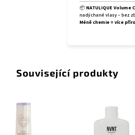
📦
NATULIQUE Volume C
nadýchané vlasy – bez z
Méně chemie = více přír
Související produkty