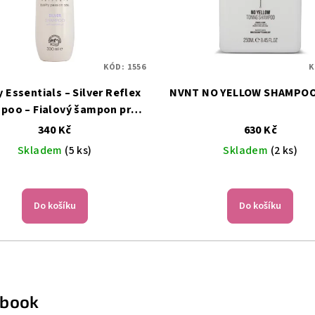
KÓD:
1556
K
y Essentials – Silver Reflex
NVNT NO YELLOW SHAMPO
poo – Fialový šampon pro
 šedivé a odbarvené vlasy –
340 Kč
630 Kč
300 ml
Skladem
(5 ks)
Skladem
(2 ks)
Průměrné
hodnocení
Do košíku
Do košíku
produktu
je
5,0
z
5
hvězdiček.
ebook