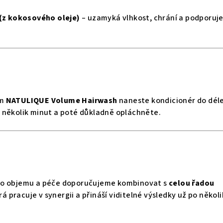
 (z kokosového oleje)
– uzamyká vlhkost, chrání a podporuj
em
NATULIQUE Volume Hairwash
naneste kondicionér do dél
 několik minut a poté důkladně opláchněte.
ho objemu a péče doporučujeme kombinovat s
celou řadou
erá pracuje v synergii a přináší viditelné výsledky už po někol