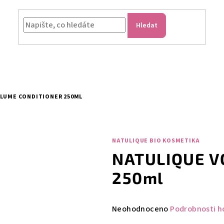
Hledat
LUME CONDITIONER 250ML
NATULIQUE BIO KOSMETIKA
NATULIQUE V
250ml
Průměrné
Neohodnoceno
Podrobnosti h
hodnocení