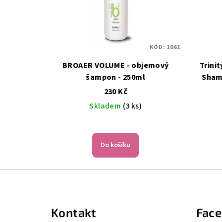
KÓD:
1061
BROAER VOLUME - objemový
Trinit
šampon - 250ml
Sham
blond,
230 Kč
Skladem
(3 ks)
Průměrné
hodnocení
Do košíku
produktu
je
5,0
Z
z
á
5
hvězdiček.
Kontakt
Fac
p