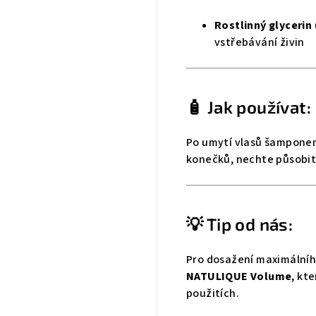
Rostlinný glycerin
vstřebávání živin
🧴 Jak používat:
Po umytí vlasů šampon
konečků, nechte působit
💡 Tip od nás:
Pro dosažení maximální
NATULIQUE Volume
, kt
použitích.