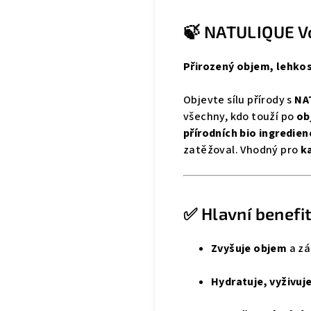
🍃 NATULIQUE V
Přirozený objem, lehko
Objevte sílu přírody s
NA
všechny, kdo touží po
ob
přírodních bio ingredien
zatěžoval. Vhodný pro
k
✅ Hlavní benefit
Zvyšuje objem
a zá
Hydratuje, vyživuje