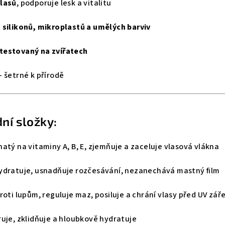
vlasů
, podporuje lesk a vitalitu
 silikonů, mikroplastů a umělých barviv
testovaný na zvířatech
– šetrné k přírodě
dní složky:
atý na vitaminy A, B, E, zjemňuje a zaceluje vlasová vlákna
ydratuje, usnadňuje rozčesávání, nezanechává mastný film
roti lupům, reguluje maz, posiluje a chrání vlasy před UV zář
uje, zklidňuje a hloubkově hydratuje