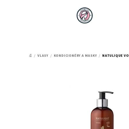
Přejít
na
obsah
/
VLASY
/
KONDICIONÉRY A MASKY
/
NATULIQUE VO
DOMŮ