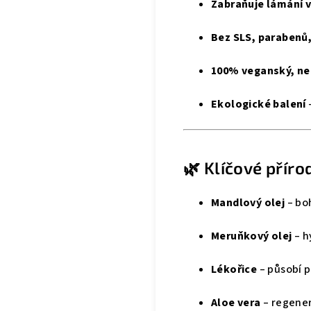
Zabraňuje lámání 
Bez SLS, parabenů,
100% veganský, ne
Ekologické balení
🌿 Klíčové příro
Mandlový olej
– boh
Meruňkový olej
– h
Lékořice
– působí p
Aloe vera
– regener