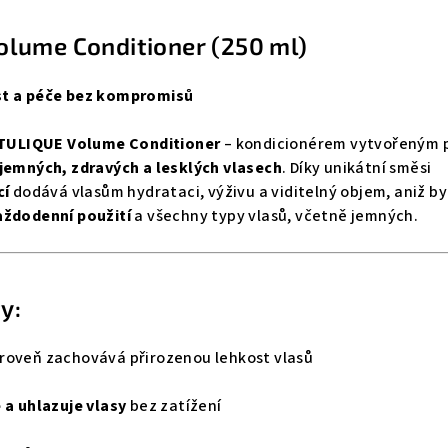
olume Conditioner (250 ml)
st a péče bez kompromisů
TULIQUE Volume Conditioner
– kondicionérem vytvořeným 
jemných, zdravých a lesklých vlasech
. Díky unikátní směsi
cí
dodává vlasům hydrataci, výživu a viditelný objem, aniž by
aždodenní použití
a všechny typy vlasů, včetně jemných.
y:
roveň zachovává přirozenou lehkost vlasů
 a uhlazuje vlasy
bez zatížení