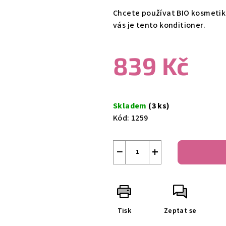
produktu
Chcete používat BIO kosmetik
je
vás je tento konditioner.
0,0
z
839 Kč
5
hvězdiček.
Měrná
cena:
Skladem
(3 ks)
Kód:
1259
−
+
Tisk
Zeptat se