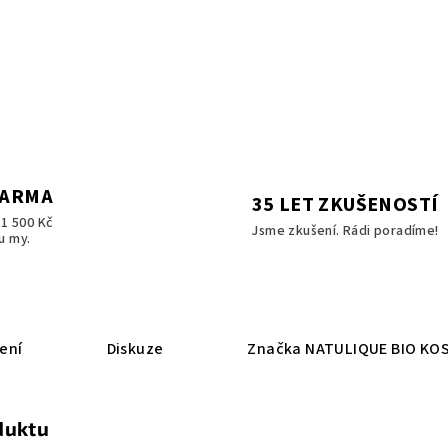
DARMA
35 LET ZKUŠENOSTÍ
1 500 Kč
Jsme zkušení. Rádi poradíme!
u my.
ení
Diskuze
Značka
NATULIQUE BIO KO
duktu