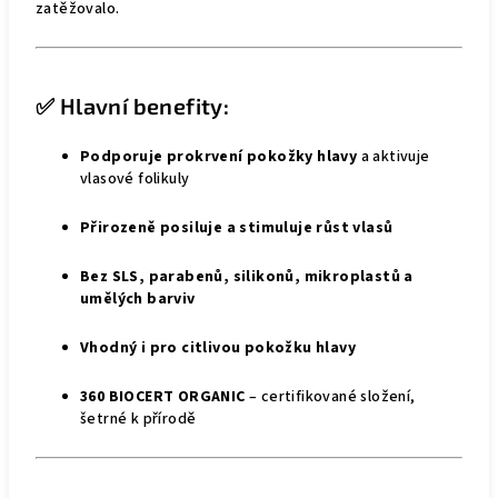
zatěžovalo.
✅ Hlavní benefity:
Podporuje prokrvení pokožky hlavy
a aktivuje
vlasové folikuly
Přirozeně posiluje a stimuluje růst vlasů
Bez SLS, parabenů, silikonů, mikroplastů a
umělých barviv
Vhodný i pro citlivou pokožku hlavy
360 BIOCERT ORGANIC
– certifikované složení,
šetrné k přírodě