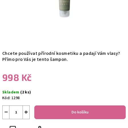
Chcete používat přírodní kosmetiku a padají Vám vlasy?
Přímo pro Vás je tento šampon.
998 Kč
Měrná
Skladem
(2 ks)
cena:
Kód:
1298
−
+
Do košíku