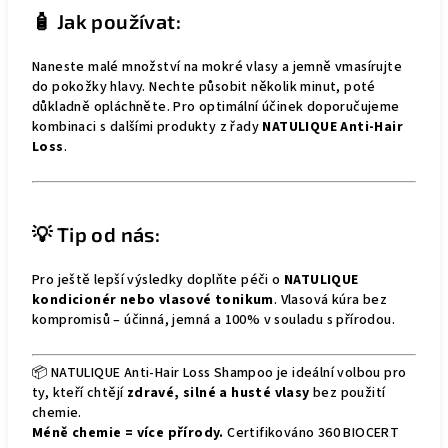
🧴 Jak používat:
Naneste malé množství na mokré vlasy a jemně vmasírujte
do pokožky hlavy. Nechte působit několik minut, poté
důkladně opláchněte. Pro optimální účinek doporučujeme
kombinaci s dalšími produkty z řady
NATULIQUE Anti-Hair
Loss
.
💡 Tip od nás:
Pro ještě lepší výsledky doplňte péči o
NATULIQUE
kondicionér nebo vlasové tonikum
. Vlasová kúra bez
kompromisů – účinná, jemná a 100% v souladu s přírodou.
📦 NATULIQUE Anti-Hair Loss Shampoo je ideální volbou pro
ty, kteří chtějí
zdravé, silné a husté vlasy
bez použití
chemie.
Méně chemie = více přírody.
Certifikováno 360 BIOCERT