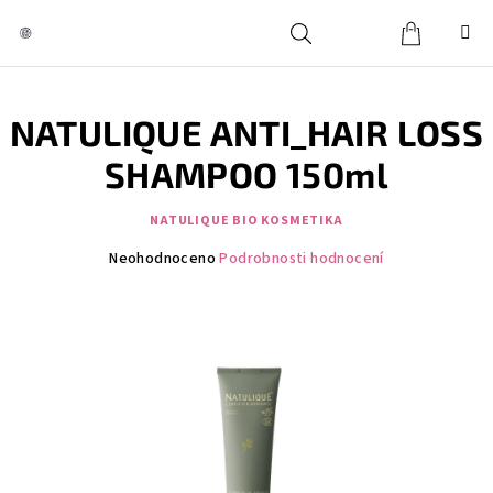
Přejít
na
obsah
Košík
Hledat
Přihlášení
NATULIQUE ANTI_HAIR LOSS
SHAMPOO 150ml
NATULIQUE BIO KOSMETIKA
Průměrné
Neohodnoceno
Podrobnosti hodnocení
hodnocení
produktu
je
0,0
z
5
hvězdiček.