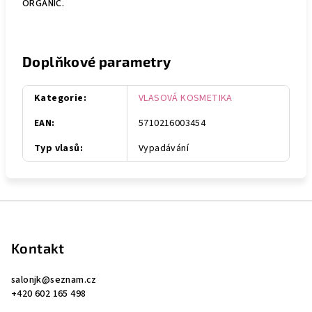
ORGANIC.
Doplňkové parametry
Kategorie
:
VLASOVÁ KOSMETIKA
EAN
:
5710216003454
Typ vlasů
:
Vypadávání
Z
á
p
Kontakt
a
salonjk
@
seznam.cz
t
+420 602 165 498
í