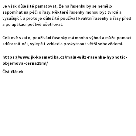
Je však důležité pamatovat, že na řasenku by se nemělo
zapomínat na péči o řasy. Některé řasenky mohou být tvrdé a
vysušující, a proto je důležité používat kvalitní řasenky a řasy před
a po aplikaci pečlivě ošetřovat.
Celkově vzato, používání řasenky má mnoho výhod a může pomoci
zdůraznit oči, vylepšit vzhled a poskytnout větší sebevědomí.
https://www.jk-kosmetika.cz/malu-wilz-rasenka-hypnotic-
objemova-cerna15ml/
Číst článek