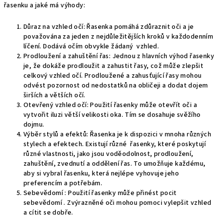
řasenku a jaké má výhody:
Důraz na vzhled očí: Řasenka pomáhá zdůraznit oči a je
považována za jeden z nejdůležitějších kroků v každodenním
líčení. Dodává očím obvykle žádaný vzhled.
Prodloužení a zahuštění řas: Jednou z hlavních výhod řasenky
je, že dokáže prodloužit a zahustit řasy, což může zlepšit
celkový vzhled očí. Prodloužené a zahusťující řasy mohou
odvést pozornost od nedostatků na obličeji a dodat dojem
širších a větších očí.
Otevřený vzhled očí: Použití řasenky může otevřít oči a
vytvořit iluzi větší velikosti oka. Tím se dosahuje svěžího
dojmu.
Výběr stylů a efektů: Řasenka je k dispozici v mnoha různých
stylech a efektech. Existují různé řasenky, které poskytují
různé vlastnosti, jako jsou voděodolnost, prodloužení,
zahuštění, zvednutí a oddělení řas. To umožňuje každému,
aby si vybral řasenku, která nejlépe vyhovuje jeho
preferencím a potřebám.
Sebevědomí : Použití řasenky může přinést pocit
sebevědomí . Zvýrazněné oči mohou pomoci vylepšit vzhled
a cítit se dobře.