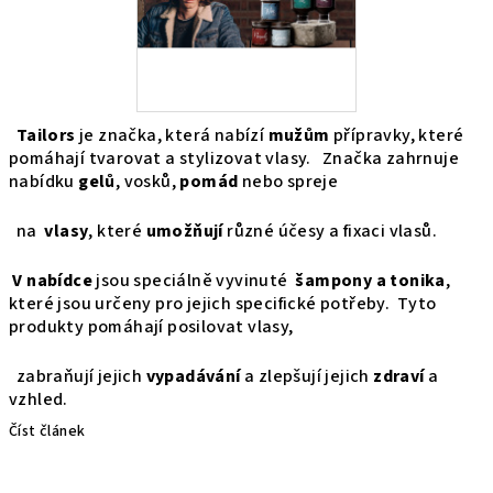
Tailors
je značka, která nabízí
mužům
přípravky, které
pomáhají tvarovat a stylizovat vlasy.
Značka zahrnuje
nabídku
gelů
, vosků,
pomád
nebo spreje
na
vlasy
, které
umožňují
různé účesy a fixaci vlasů.
V nabídce
jsou speciálně vyvinuté
šampony a tonika
,
které jsou určeny pro jejich specifické potřeby. Tyto
produkty pomáhají posilovat vlasy,
zabraňují jejich
vypadávání
a zlepšují jejich
zdraví
a
vzhled.
Číst článek