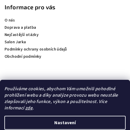
u
Informace pro vás
O nás
Doprava a platba
Nejčastější otázky
Salon Jarka
Podmínky ochrany osobních údajů
Obchodní podmínky
Přijímáme online platby
Používáme cookies, abychom Vám umožnili pohodlné
prohlížení webu a díky analýze provozu webu neustále
zlepšovali jeho funkce, výkon a použitelnost.
Více
informací
zde
.
Lambre
Natulique
Nastavení