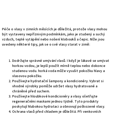
Péče o vlasy v zimních měsících je důležitá, protože vlasy mohou
být vystaveny nepříznivým podmínkám, jako je studený a suchý
vzduch, teplé vytápění nebo nošení klobouků a čepic. Níže jsou
uvedeny některé tipy, jak se o své vlasy starat v zimě:
Dodržujte správné umývání vlasů. I když je lákavé se umývat
horkou vodou, je lepší použít mírně teplou nebo dokonce
studenou vodu. horká voda může vysušit pokožku hlavy a
vlasovou pokožku.
Používejte hydratační šampony a kondicionéry. Vybrat si
vhodné výrobky pomůže udržet vlasy hydratované a
chráněné před suchem.
Používejte hloubkové kondicionéry a vlasy ošetřujte
regeneračními maskami jednou týdně. Tyto produkty
poskytují hlubokou hydrataci a obnovují poškozené vlasy.
Ochrana vlasů před chladem je důležitá. Při venkovních