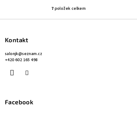
7
položek celkem
O
v
Z
l
á
á
p
d
Kontakt
a
a
c
salonjk
@
seznam.cz
t
+420 602 165 498
í
í
p
r
v
k
y
Facebook
v
ý
p
i
s