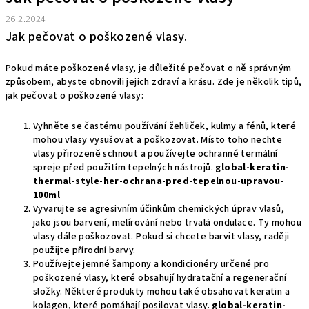
26.2.2024
Jak pečovat o poškozené vlasy.
Pokud máte poškozené vlasy, je důležité pečovat o ně správným
způsobem, abyste obnovili jejich zdraví a krásu. Zde je několik tipů,
jak pečovat o poškozené vlasy:
Vyhněte se častému používání žehliček, kulmy a fénů, které
mohou vlasy vysušovat a poškozovat. Místo toho nechte
vlasy přirozeně schnout a používejte ochranné termální
spreje před použitím tepelných nástrojů.
global-keratin-
thermal-style-her-ochrana-pred-tepelnou-upravou-
100ml
Vyvarujte se agresivním účinkům chemických úprav vlasů,
jako jsou barvení, melírování nebo trvalá ondulace. Ty mohou
vlasy dále poškozovat. Pokud si chcete barvit vlasy, raději
použijte přírodní barvy.
Používejte jemné šampony a kondicionéry určené pro
poškozené vlasy, které obsahují hydratační a regenerační
složky. Některé produkty mohou také obsahovat keratin a
kolagen, které pomáhají posilovat vlasy.
global-keratin-