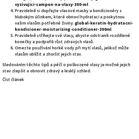
vyzivujici-sampon-na-vlasy-300-ml
Pravidelně si dopřejte vlasové masky a kondicionéry s
hlubokým účinkem, které obnoví hydrataci a poskytnou
vašim vlasům potřebné živiny.
global-keratin-hydratacni-
kondicioner-moisturizing-conditioner-300ml
Pravidelně stříhejte své vlasy, abyste odstranili rozdělené
konečky a podpořili růst zdravých vlasů.
Omezte používání horké vody při mytí vlasů, jelikož může
vlasům ublížit a zhoršit jejich stav.
Sledováním těchto tipů a péčí o poškozené vlasy je možné jejich
stav zlepšit a obnovit zdravý a lesklý vzhled.
Číst článek