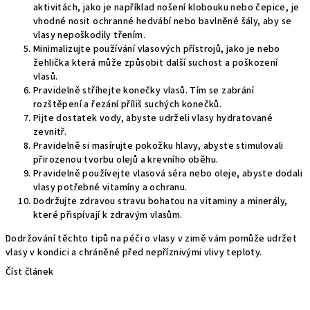
aktivitách, jako je například nošení klobouku nebo čepice, je
vhodné nosit ochranné hedvábí nebo bavlněné šály, aby se
vlasy nepoškodily třením.
Minimalizujte používání vlasových přístrojů, jako je nebo
žehlička která může způsobit další suchost a poškození
vlasů.
Pravidelně stříhejte konečky vlasů. Tím se zabrání
rozštěpení a řezání příliš suchých konečků.
Pijte dostatek vody, abyste udrželi vlasy hydratované
zevnitř.
Pravidelně si masírujte pokožku hlavy, abyste stimulovali
přirozenou tvorbu olejů a krevního oběhu.
Pravidelně používejte vlasová séra nebo oleje, abyste dodali
vlasy potřebné vitamíny a ochranu.
Dodržujte zdravou stravu bohatou na vitaminy a minerály,
které přispívají k zdravým vlasům.
Dodržování těchto tipů na péči o vlasy v zimě vám pomůže udržet
vlasy v kondici a chráněné před nepříznivými vlivy teploty.
Číst článek