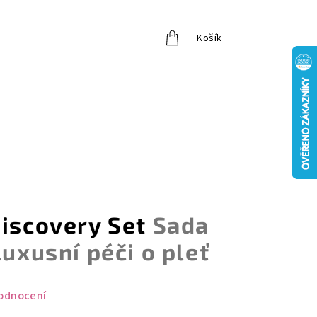
Košík
Přihlášení
Discovery Set
Sada
luxusní péči o pleť
odnocení