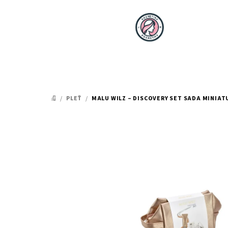
Přejít
na
obsah
/
PLEŤ
/
MALU WILZ – DISCOVERY SET
SADA MINIATU
DOMŮ