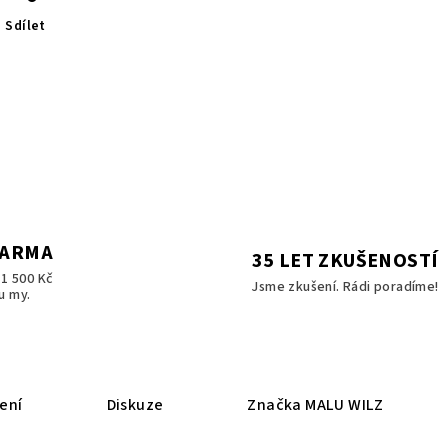
Sdílet
DARMA
35 LET ZKUŠENOSTÍ
1 500 Kč
Jsme zkušení. Rádi poradíme!
u my.
ení
Diskuze
Značka
MALU WILZ