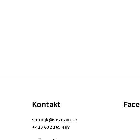
Z
á
Kontakt
Fac
p
a
salonjk
@
seznam.cz
+420 602 165 498
t