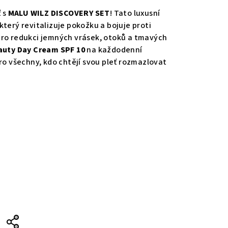
ť s
MALU WILZ DISCOVERY SET
! Tato luxusní
 který revitalizuje pokožku a bojuje proti
ro redukci jemných vrásek, otoků a tmavých
auty Day Cream SPF 10
na každodenní
ro všechny, kdo chtějí svou pleť rozmazlovat