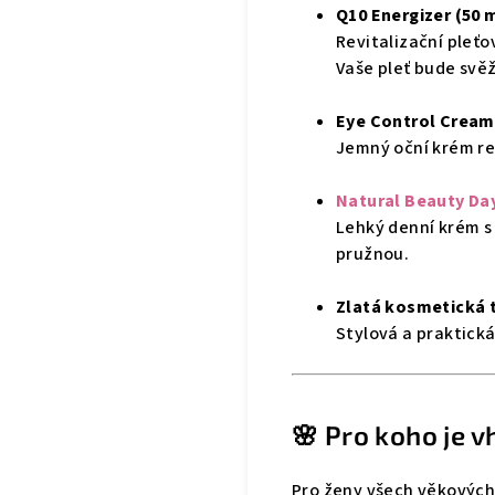
Q10 Energizer (50 
Revitalizační pleť
Vaše pleť bude svěž
Eye Control Cream 
Jemný oční krém re
Natural Beauty Day
Lehký denní krém 
pružnou.
Zlatá kosmetická 
Stylová a praktická
🌸 Pro koho je v
Pro ženy všech věkových 