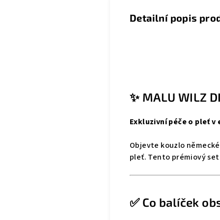
Detailní popis pro
✨ MALU WILZ DI
Exkluzivní péče o pleť v
Objevte kouzlo německé d
pleť. Tento prémiový set
✅ Co balíček ob