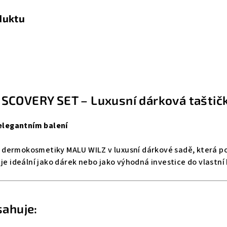
duktu
SCOVERY SET – Luxusní dárková taštič
 elegantním balení
ermokosmetiky MALU WILZ v luxusní dárkové sadě, která potěš
 je ideální jako dárek nebo jako výhodná investice do vlastní
sahuje: