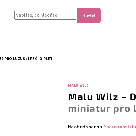
Hledat
R PRO LUXUSNÍ PÉČI O PLEŤ
MALU WILZ
Malu Wilz – 
miniatur pro 
Průměrné
Neohodnoceno
Podrobnosti h
hodnocení