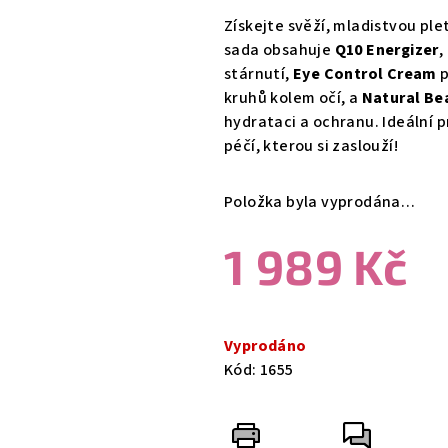
produktu
Získejte svěží, mladistvou ple
je
sada obsahuje
Q10 Energizer
,
0,0
stárnutí,
Eye Control Cream
p
z
kruhů kolem očí, a
Natural Be
5
hydrataci a ochranu. Ideální p
hvězdiček.
péčí, kterou si zaslouží!
Položka byla vyprodána…
1 989 Kč
Měrná
cena:
Vyprodáno
Kód:
1655