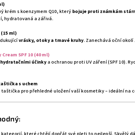
ml)
ový krém s koenzymem Q10, který
bojuje proti známkám stár
í, hydratovaná a zářivá.
(15 ml)
dukující
vrásky, otoky a tmavé kruhy
. Zanechává oční okolí
 Cream SPF 10 (40 ml)
s
hydratačními účinky
a ochranou proti UV záření (SPF 10). R
taštička s uchem
 taštička pro přehledné uložení vaší kosmetiky – ideální na c
hodný:
kategorií, které chtějí dopřát své pleti to nejlepší. Skvělý 