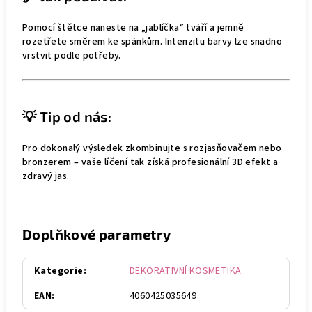
Pomocí štětce naneste na „jablíčka“ tváří a jemně
rozetřete směrem ke spánkům. Intenzitu barvy lze snadno
vrstvit podle potřeby.
💡 Tip od nás:
Pro dokonalý výsledek zkombinujte s rozjasňovačem nebo
bronzerem – vaše líčení tak získá profesionální 3D efekt a
zdravý jas.
Doplňkové parametry
Kategorie
:
DEKORATIVNÍ KOSMETIKA
EAN
:
4060425035649