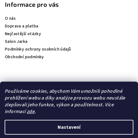
Informace pro vás
O nás
Doprava a platba
Nejčastější otázky
Salon Jarka
Podmínky ochrany osobních údajů
Obchodní podmínky
Přijímáme online platby
Používáme cookies, abychom Vám umožnili pohodlné
prohlížení webu a díky analýze provozu webu neustále
zlepšovali jeho funkce, výkon a použitelnost.
Více
informací
zde
.
Lambre
Natulique
Nastavení
Copyright 2026
jk- kosmetika
. Všechna práva vyhrazena.