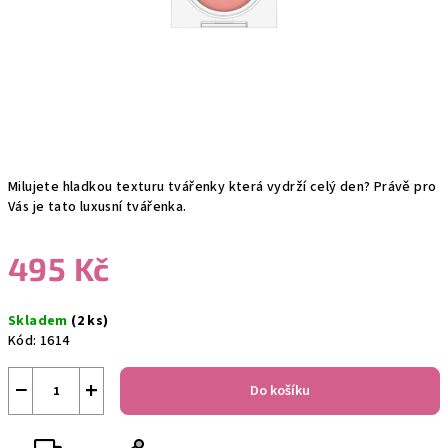
Milujete hladkou texturu tvářenky která vydrží celý den? Právě pro
Vás je tato luxusní tvářenka.
495 Kč
Měrná
Skladem
(2 ks)
cena:
Kód:
1614
−
+
Do košíku