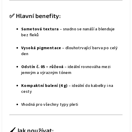
✅ Hlavní benefity:
Sametová textura
– snadno se nanáší a blenduje
bez fleků
Vysoká pigmentace
– dlouhotrvající barva po celý
den
Odstín č. 05 – růžová
– ideální rovnováha mezi
jemným a výrazným tónem
Kompaktní balení (4 g)
– ideální do kabelky i na
cesty
Vhodná pro všechny typy pleti
🖌️ Jak používat: