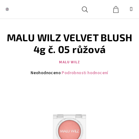
Přejít
na
obsah
Košík
Hledat
Přihlášení
MALU WILZ VELVET BLUSH
4g č. 05 růžová
MALU WILZ
Průměrné
Neohodnoceno
Podrobnosti hodnocení
hodnocení
produktu
je
0,0
z
5
hvězdiček.