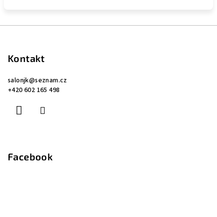
Z
á
p
Kontakt
a
salonjk
@
seznam.cz
t
+420 602 165 498
í
Facebook