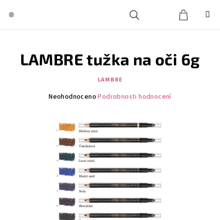
Přejít
na
obsah
Košík
Hledat
Přihlášení
LAMBRE tužka na oči 6g
LAMBRE
Průměrné
Neohodnoceno
Podrobnosti hodnocení
hodnocení
produktu
je
0,0
z
5
hvězdiček.