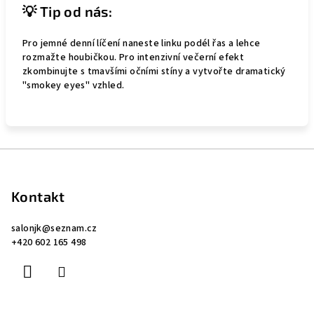
💡 Tip od nás:
Pro jemné denní líčení naneste linku podél řas a lehce
rozmažte houbičkou. Pro intenzivní večerní efekt
zkombinujte s tmavšími očními stíny a vytvořte dramatický
"smokey eyes" vzhled.
Z
á
p
Kontakt
a
salonjk
@
seznam.cz
t
+420 602 165 498
í