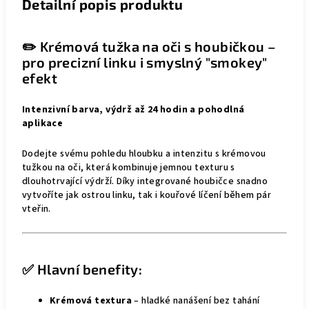
Detailní popis produktu
✏️ Krémová tužka na oči s houbičkou –
pro precizní linku i smyslný "smokey"
efekt
Intenzivní barva, výdrž až 24 hodin a pohodlná
aplikace
Dodejte svému pohledu hloubku a intenzitu s krémovou
tužkou na oči, která kombinuje jemnou texturu s
dlouhotrvající výdrží. Díky integrované houbičce snadno
vytvoříte jak ostrou linku, tak i kouřové líčení během pár
vteřin.
✅ Hlavní benefity:
Krémová textura
– hladké nanášení bez tahání