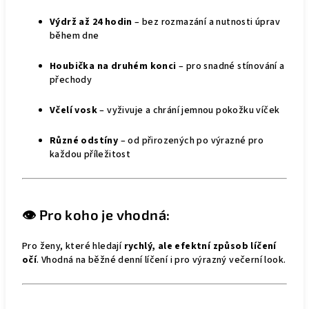
Výdrž až 24 hodin
– bez rozmazání a nutnosti úprav
během dne
Houbička na druhém konci
– pro snadné stínování a
přechody
Včelí vosk
– vyživuje a chrání jemnou pokožku víček
Různé odstíny
– od přirozených po výrazné pro
každou příležitost
👁️ Pro koho je vhodná:
Pro ženy, které hledají
rychlý, ale efektní způsob líčení
očí
. Vhodná na běžné denní líčení i pro výrazný večerní look.