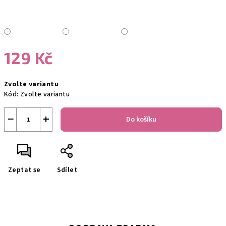
129 Kč
Měrná
Zvolte variantu
cena:
Kód:
Zvolte variantu
−
+
Do košíku
Zeptat se
Sdílet