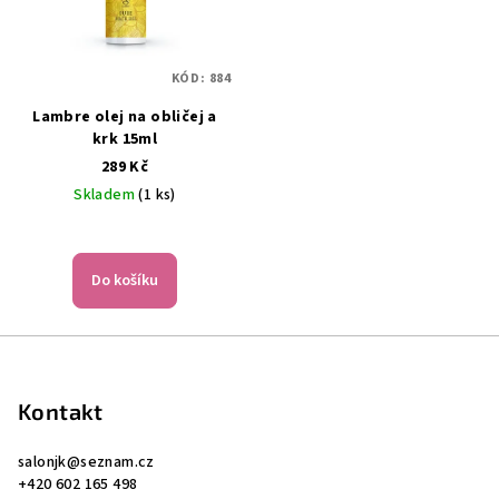
KÓD:
884
Lambre olej na obličej a
krk 15ml
289 Kč
Skladem
(1 ks)
Do košíku
Z
á
p
Kontakt
a
salonjk
@
seznam.cz
t
+420 602 165 498