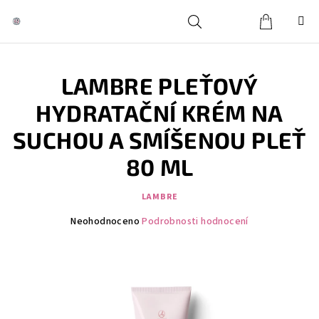
Přejít
na
obsah
Košík
Hledat
Přihlášení
LAMBRE PLEŤOVÝ
HYDRATAČNÍ KRÉM NA
SUCHOU A SMÍŠENOU PLEŤ
80 ML
LAMBRE
Průměrné
Neohodnoceno
Podrobnosti hodnocení
hodnocení
produktu
je
0,0
z
5