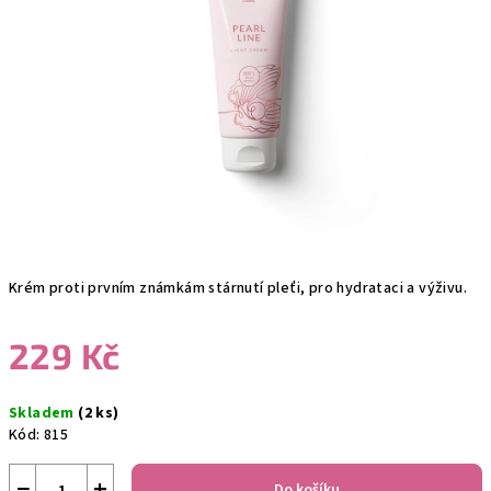
hvězdiček.
Krém proti prvním známkám stárnutí pleťi, pro hydrataci a výživu.
229 Kč
Měrná
Skladem
(2 ks)
cena:
Kód:
815
−
+
Do košíku