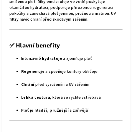
smíšenou pleť. Díky emulzi oleje ve vodě poskytuje
okamžitou hydrataci, podporuje přirozenou regeneraci
pokožky a zanechává pleť jemnou, pružnou a matnou. UV
filtry navíc chrání před škodlivým zářením.
✅
Hlavní benefity
Intenzivně
hydratuje
a zjemňuje pleť
Regeneruje
a zpevňuje kontury obličeje
Chrání
před vysušením a UV zářením
Lehká textura
, která se rychle vstřebává
Pleť je
hladší, pružnější
a zářivější