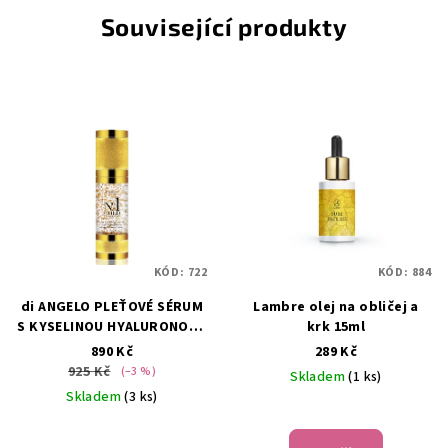
Související produkty
KÓD:
722
KÓD:
884
di ANGELO PLEŤOVÉ SÉRUM
Lambre olej na obličej a
S KYSELINOU HYALURONOVU
krk 15ml
NO1 S 24KARÁTOVÝM
890 Kč
289 Kč
ZLATEM 30ML
925 Kč
(–3 %)
Skladem
(1 ks)
Skladem
(3 ks)