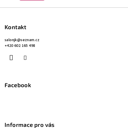
Z
á
p
Kontakt
a
salonjk
@
seznam.cz
t
+420 602 165 498
í
Facebook
Informace pro vás