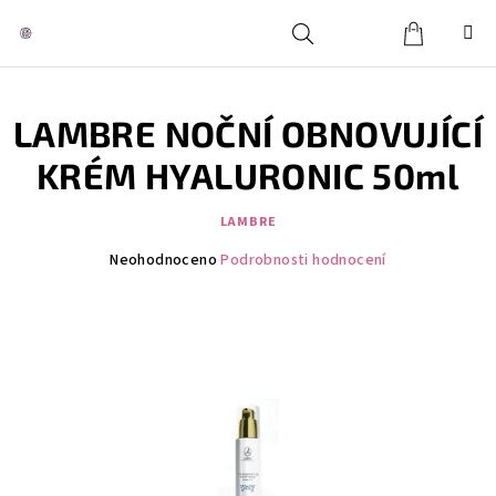
Přejít
na
obsah
Košík
Hledat
Přihlášení
LAMBRE NOČNÍ OBNOVUJÍCÍ
KRÉM HYALURONIC 50ml
LAMBRE
Průměrné
Neohodnoceno
Podrobnosti hodnocení
hodnocení
produktu
je
0,0
z
5
hvězdiček.