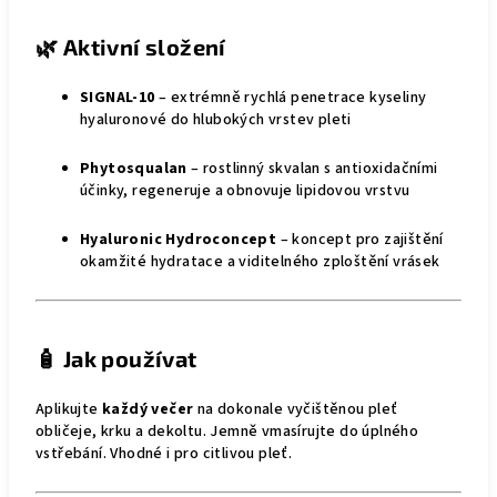
🌿
Aktivní složení
SIGNAL-10
– extrémně rychlá penetrace kyseliny
hyaluronové do hlubokých vrstev pleti
Phytosqualan
– rostlinný skvalan s antioxidačními
účinky, regeneruje a obnovuje lipidovou vrstvu
Hyaluronic Hydroconcept
– koncept pro zajištění
okamžité hydratace a viditelného zploštění vrásek
🧴
Jak používat
Aplikujte
každý večer
na dokonale vyčištěnou pleť
obličeje, krku a dekoltu. Jemně vmasírujte do úplného
vstřebání. Vhodné i pro citlivou pleť.