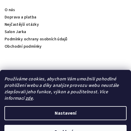
O nás
Doprava a platba
Nejčastější otázky
Salon Jarka
Podmínky ochrany osobních údajů
Obchodní podmínky
Přijímáme online platby
Používáme cookies, abychom Vám umožnili pohodlné
prohlížení webu a díky analýze provozu webu neustále
zlepšovali jeho funkce, výkon a použitelnost.
Více
informací
zde
.
Lambre
Natulique
Nastavení
Copyright 2026
jk- kosmetika
. Všechna práva vyhrazena.
Upravit nastavení cookies