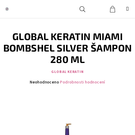
Přejít
na
obsah
Košík
Hledat
Přihlášení
GLOBAL KERATIN MIAMI
BOMBSHEL SILVER ŠAMPON
280 ML
GLOBAL KERATIN
Průměrné
Neohodnoceno
Podrobnosti hodnocení
hodnocení
produktu
je
0,0
z
5
hvězdiček.