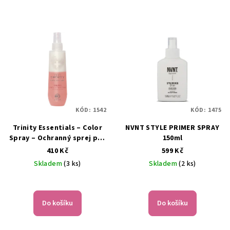
KÓD:
1542
KÓD:
1475
Trinity Essentials – Color
NVNT STYLE PRIMER SPRAY
Spray – Ochranný sprej pro
150ml
barvené vlasy – 200 ml
410 Kč
599 Kč
Skladem
(3 ks)
Skladem
(2 ks)
Do košíku
Do košíku