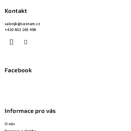
á
p
Kontakt
a
salonjk
@
seznam.cz
t
+420 602 165 498
í
Facebook
Informace pro vás
O nás