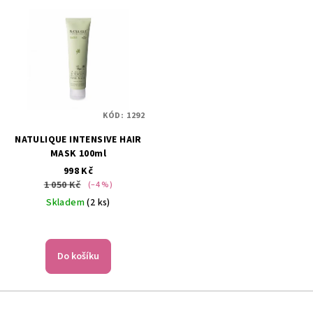
KÓD:
1292
NATULIQUE INTENSIVE HAIR
MASK 100ml
998 Kč
1 050 Kč
(–4 %)
Skladem
(2 ks)
Do košíku
Z