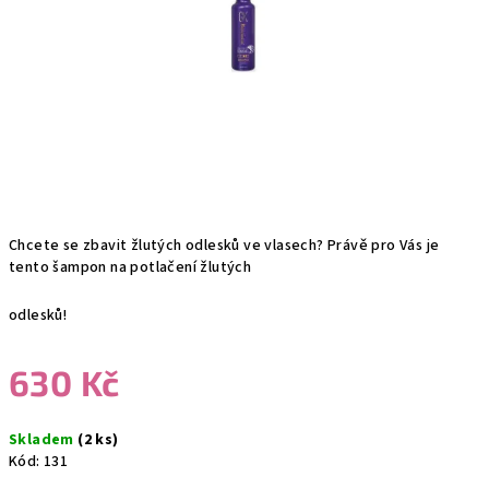
Chcete se zbavit žlutých odlesků ve vlasech? Právě pro Vás je
tento šampon na potlačení žlutých
odlesků!
630 Kč
Měrná
Skladem
(2 ks)
cena:
Kód:
131