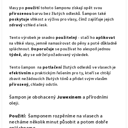
Vlasy po
použití
tohoto šamponu získají opět svou
přirozenou
barvu bez žlutých odlesků. Šampon také
poskytuje
vlhkost a výživu pro vlasy, čímž zajišťuje jejich
zdravý
vzhled a lesk.
Tento výrobek je snadno
použitelný
- stačí ho
aplikovat
na vlhké vlasy, jemně namasírovat do pěny a poté důkladně
spláchnout.
Doporučuje
se používat ho alespoň jednou
týdně
, aby se udržel požadovaný výsledek.
Tento šampon na
potlačení
žlutých odlesků ve vlasech je
efektivním
a praktickým řešením pro ty, kteří se chtějí
zbavit nežádoucích žlutých tónů a přidat svým vlasům
přirozený,
chladný odstín.
Šampon je obohacený
Juwexinem
a přírodními
oleji.
Použití:
Šamponem rozpěníme na vlasech a
necháme několik minut působit a potom dobře