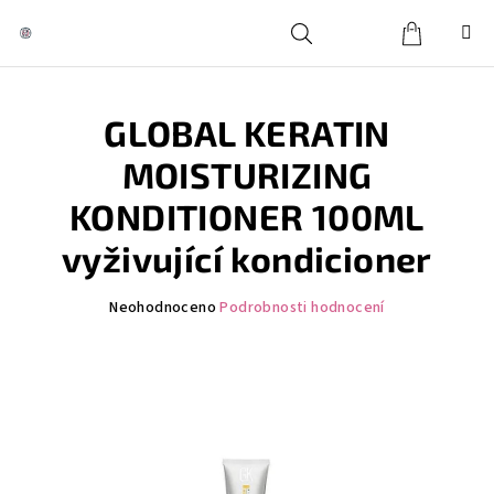
Přejít
na
obsah
Košík
Hledat
Přihlášení
GLOBAL KERATIN
MOISTURIZING
KONDITIONER 100ML
vyživující kondicioner
Průměrné
Neohodnoceno
Podrobnosti hodnocení
hodnocení
produktu
je
0,0
z
5
hvězdiček.