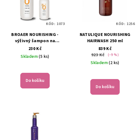
KÓD:
1073
KÓD:
1256
BROAER NOURISHING -
NATULIQUE NOURISHING
výživný šampon na
HAIRWASH 250 ml
poškozené vlasy - 250ml
230 Kč
839 Kč
923 Kč
(–9 %)
Skladem
(5 ks)
Skladem
(2 ks)
Do košíku
Do košíku