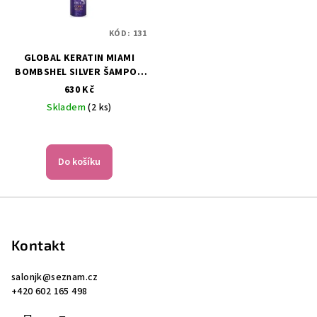
KÓD:
131
GLOBAL KERATIN MIAMI
BOMBSHEL SILVER ŠAMPON
280 ML
630 Kč
Skladem
(2 ks)
Do košíku
Z
á
p
Kontakt
a
salonjk
@
seznam.cz
t
+420 602 165 498
í