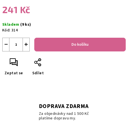
241 Kč
Měrná
Skladem
(9 ks)
cena:
Kód:
314
−
+
Do košíku
Zeptat se
Sdílet
DOPRAVA ZDARMA
Za objednávky nad 1 500 Kč
platíme dopravu my.