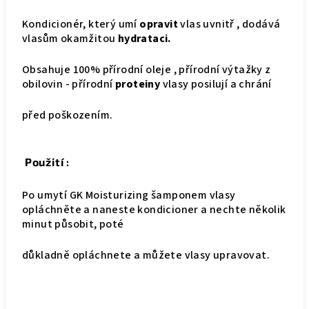
Kondicionér, který umí
opravit
vlas uvnitř , dodává
vlasům okamžitou
hydrataci.
Obsahuje 100% přírodní oleje , přírodní výtažky z
obilovin - přírodní
proteiny
vlasy posilují a chrání
před poškozením.
Použití :
Po umytí GK Moisturizing šamponem vlasy
opláchněte a naneste kondicioner a nechte několik
minut působit, poté
důkladně opláchnete a můžete vlasy upravovat.